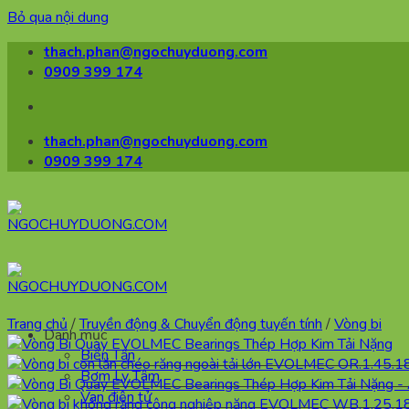
Bỏ qua nội dung
thach.phan@ngochuyduong.com
0909 399 174
thach.phan@ngochuyduong.com
0909 399 174
Trang chủ
/
Truyền động & Chuyển động tuyến tính
/
Vòng bi
Danh mục
Biến Tần
Bơm Ly Tâm
Van điện tử