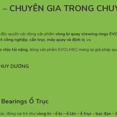
C – CHUYÊN GIA TRONG CH
i độc quyền các dòng sản phẩm
vòng bi quay slewing rings E
t công nghiệp
,
cần trục
,
máy quay và định vị
, v.v.
c chịu tải nặng
, dòng sản phẩm EVOLMEC mang lại giải pháp quay 
C HUY DƯƠNG
 Bearings Ổ Trục
 xác, đóng vai trò như
vòng bi – ổ bi – ổ lăn – ổ trục – bạc đạn – 