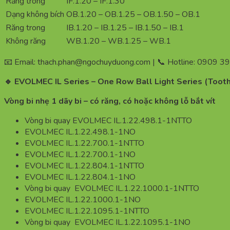
Răng trong
IF.1.20 – IF.1.30
Dạng không bích
OB.1.20 – OB.1.25 – OB.1.50 – OB.1
Răng trong
IB.1.20 – IB.1.25 – IB.1.50 – IB.1
Không răng
WB.1.20 – WB.1.25 – WB.1
📧 Email: thach.phan@ngochuyduong.com | 📞 Hotline: 0909 3
🔹 EVOLMEC IL Series – One Row Ball Light Series (Toothe
Vòng bi nhẹ 1 dãy bi – có răng, có hoặc không lỗ bắt vít
Vòng bi quay EVOLMEC IL.1.22.498.1-1NTTO
EVOLMEC IL.1.22.498.1-1NO
EVOLMEC IL.1.22.700.1-1NTTO
EVOLMEC IL.1.22.700.1-1NO
EVOLMEC IL.1.22.804.1-1NTTO
EVOLMEC IL.1.22.804.1-1NO
Vòng bi quay EVOLMEC IL.1.22.1000.1-1NTTO
EVOLMEC IL.1.22.1000.1-1NO
EVOLMEC IL.1.22.1095.1-1NTTO
Vòng bi quay EVOLMEC IL.1.22.1095.1-1NO