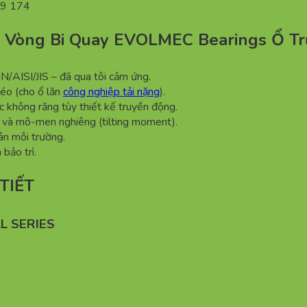
99 174
Vòng Bi Quay EVOLMEC Bearings Ổ Tr
AISI/JIS – đã qua tôi cảm ứng.
héo (cho ổ lăn
công nghiệp tải nặng
).
ặc không răng tùy thiết kế truyền động.
), và mô-men nghiêng (tilting moment).
ân môi trường.
bảo trì.
TIẾT
L SERIES