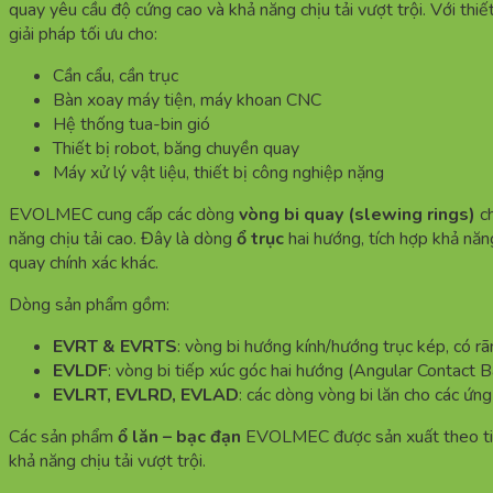
quay yêu cầu độ cứng cao và khả năng chịu tải vượt trội. Với th
giải pháp tối ưu cho:
Cần cẩu, cần trục
Bàn xoay máy tiện, máy khoan CNC
Hệ thống tua-bin gió
Thiết bị robot, băng chuyền quay
Máy xử lý vật liệu, thiết bị công nghiệp nặng
EVOLMEC cung cấp các dòng
vòng bi quay (slewing rings)
ch
năng chịu tải cao. Đây là dòng
ổ trục
hai hướng, tích hợp khả năn
quay chính xác khác.
Dòng sản phẩm gồm:
EVRT & EVRTS
: vòng bi hướng kính/hướng trục kép, có rã
EVLDF
: vòng bi tiếp xúc góc hai hướng (Angular Contact B
EVLRT, EVLRD, EVLAD
: các dòng vòng bi lăn cho các ứn
Các sản phẩm
ổ lăn – bạc đạn
EVOLMEC được sản xuất theo tiê
khả năng chịu tải vượt trội.