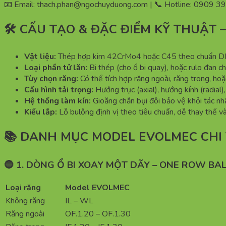
📧 Email: thach.phan@ngochuyduong.com | 📞 Hotline: 0909 3
🛠 CẤU TẠO & ĐẶC ĐIỂM KỸ THUẬT – 
Vật liệu:
Thép hợp kim 42CrMo4 hoặc C45 theo chuẩn DIN/
Loại phần tử lăn:
Bi thép (cho ổ bi quay), hoặc rulo đan c
Tùy chọn răng:
Có thể tích hợp răng ngoài, răng trong, ho
Cấu hình tải trọng:
Hướng trục (axial), hướng kính (radial
Hệ thống làm kín:
Gioăng chắn bụi đôi bảo vệ khỏi tác nh
Kiểu lắp:
Lỗ bulông định vị theo tiêu chuẩn, dễ thay thế và 
📚 DANH MỤC MODEL EVOLMEC CHI 
🔵 1. DÒNG Ổ BI XOAY MỘT DÃY – ONE ROW BAL
Loại răng
Model EVOLMEC
Không răng
IL – WL
Răng ngoài
OF.1.20 – OF.1.30