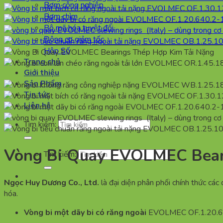
Bơm công nghiệp
Bơm chìm
Bộ mã hóa tuyệt đối
Động cơ giảm tốc
Hộp Số
Trang chủ
Giới thiệu
Sản Phẩm
Tin tức
Liên hệ
Tìm kiếm:
Vòng Bi Quay EVOLMEC Bear
Tìm kiếm:
Ngọc Huy Dương Co., Ltd.
là đại diện phân phối chính thức cá
hóa.
Vòng bi một dãy bi có răng ngoài
EVOLMEC OF.1.20.