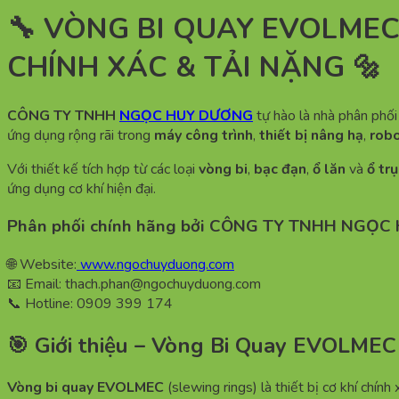
🔧 VÒNG BI QUAY EVOLME
CHÍNH XÁC & TẢI NẶNG 🔩
CÔNG TY TNHH
NGỌC HUY DƯƠNG
tự hào là nhà phân phố
ứng dụng rộng rãi trong
máy công trình
,
thiết bị nâng hạ
,
robo
Với thiết kế tích hợp từ các loại
vòng bi
,
bạc đạn
,
ổ lăn
và
ổ trụ
ứng dụng cơ khí hiện đại.
Phân phối chính hãng bởi CÔNG TY TNHH NGỌ
🌐 Website:
www.ngochuyduong.com
📧 Email: thach.phan@ngochuyduong.com
📞 Hotline: 0909 399 174
🎯 Giới thiệu – Vòng Bi Quay EVOLMEC
Vòng bi quay EVOLMEC
(slewing rings) là thiết bị cơ khí chính