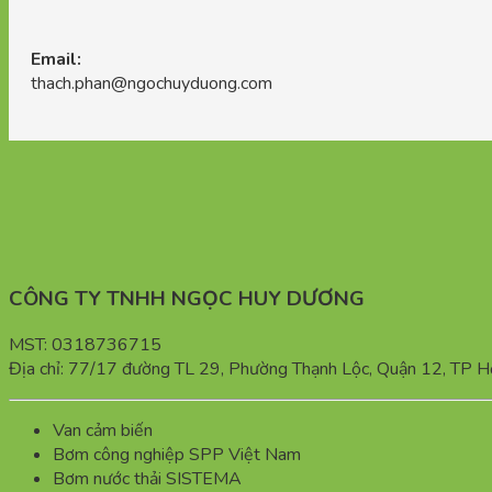
Email:
thach.phan@ngochuyduong.com
CÔNG TY TNHH NGỌC HUY DƯƠNG
MST: 0318736715
Địa chỉ: 77/17 đường TL 29, Phường Thạnh Lộc, Quận 12, TP H
Van cảm biến
Bơm công nghiệp SPP Việt Nam
Bơm nước thải SISTEMA