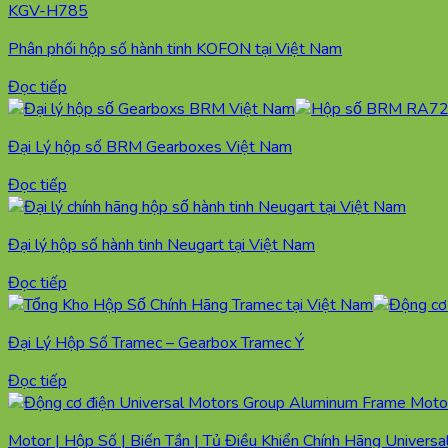
Phân phối hộp số hành tinh KOFON tại Việt Nam
Đọc tiếp
Đại Lý hộp số BRM Gearboxes Việt Nam
Đọc tiếp
Đại lý hộp số hành tinh Neugart tại Việt Nam
Đọc tiếp
Đại Lý Hộp Số Tramec – Gearbox Tramec Ý
Đọc tiếp
Motor | Hộp Số | Biến Tần | Tủ Điều Khiển Chính Hãng Univers