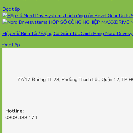
Đọc tiếp
Hộp Số/ Biến Tần/ Động Cơ Giảm Tốc Chính Hãng Nord Drives
Đọc tiếp
77/17 Đường TL 29, Phường Thạnh Lộc, Quận 12, TP 
Hotline:
0909 399 174