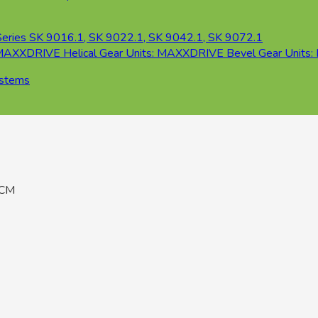
ystems
HCM