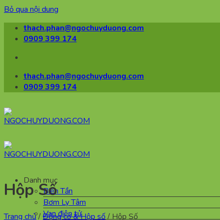
Bỏ qua nội dung
thach.phan@ngochuyduong.com
0909 399 174
thach.phan@ngochuyduong.com
0909 399 174
Danh mục
Hộp Số
Biến Tần
Bơm Ly Tâm
Van điện tử
Trang chủ
/
Động cơ & Hộp số
/
Hộp Số