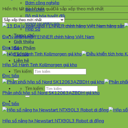
Bơm công nghiệp
Hiển thị tất cả 18 kết quả
Đã sắp xếp theo mới nhất
Bơm chìm
Bộ mã hóa tuyệt đối
Động cơ giảm tốc
Hộp Số
Trang chủ
Đại lý phân phối FENNER chính hãng Việt Nam
Giới thiệu
Đọc tiếp
Sản Phẩm
Tin tức
Liên hệ
Hộp Số Hành Tinh Kollmorgen giá kho
Tìm kiếm:
Đọc tiếp
Tìm kiếm:
Phân phối hộp số Nord SK12063AZBDH giá kho
Đọc tiếp
Hộp số nâng hạ Newstart NTX90L3 Robot di động