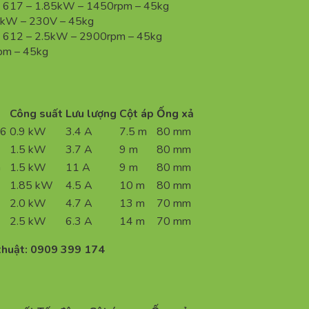
L 617 – 1.85kW – 1450rpm – 45kg
kW – 230V – 45kg
 612 – 2.5kW – 2900rpm – 45kg
pm – 45kg
Công suất
Lưu lượng
Cột áp
Ống xả
.6
0.9 kW
3.4 A
7.5 m
80 mm
1.5 kW
3.7 A
9 m
80 mm
G
1.5 kW
11 A
9 m
80 mm
1.85 kW
4.5 A
10 m
80 mm
2.0 kW
4.7 A
13 m
70 mm
2.5 kW
6.3 A
14 m
70 mm
thuật: 0909 399 174