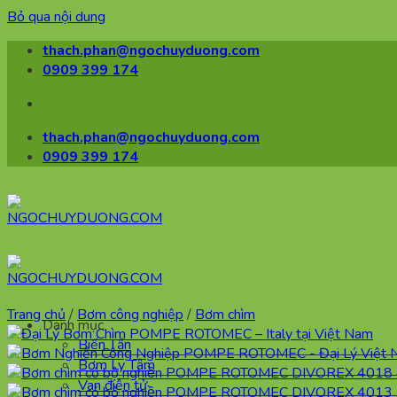
Bỏ qua nội dung
thach.phan@ngochuyduong.com
0909 399 174
thach.phan@ngochuyduong.com
0909 399 174
Trang chủ
/
Bơm công nghiệp
/
Bơm chìm
Danh mục
Biến Tần
Bơm Ly Tâm
Van điện tử