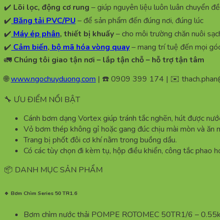
✔️
Lõi lọc, động cơ rung
– giúp nguyên liệu luôn luân chuyển đ
✔️
Băng tải PVC/PU
– để sản phẩm đến đúng nơi, đúng lúc
✔️
Máy ép phân
, thiết bị khuấy
– cho môi trường chăn nuôi sạc
✔️
Cảm biến
,
bộ mã hóa vòng quay
– mang trí tuệ đến mọi gó
🚛
Chúng tôi giao tận nơi – lắp tận chỗ – hỗ trợ tận tâm
🌐
www.ngochuyduong.com
| ☎️ 0909 399 174 | ✉️
thach.pha
🔧 ƯU ĐIỂM NỔI BẬT
Cánh bơm dạng Vortex giúp tránh tắc nghẽn, hút được nước
Vỏ bơm thép không gỉ hoặc gang đúc chịu mài mòn và ăn 
Trang bị phốt đôi cơ khí nằm trong buồng dầu.
Có các tùy chọn đi kèm tụ, hộp điều khiển, công tắc phao ho
📦 DANH MỤC SẢN PHẨM
🔹 Bơm Chìm Series 50 TR1.6
Bơm chìm nước thải POMPE ROTOMEC 50TR1/6 – 0.55