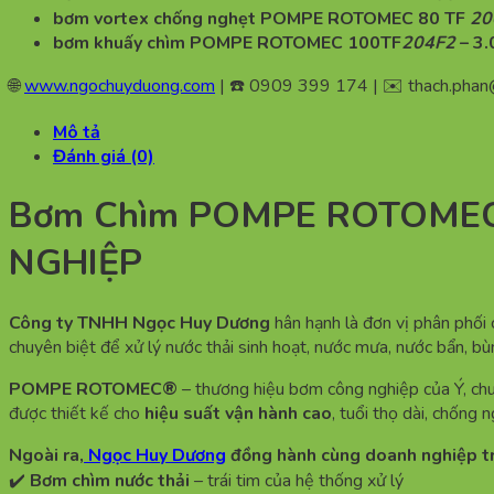
bơm vortex chống nghẹt POMPE ROTOMEC 80 TF
20
bơm khuấy chìm POMPE ROTOMEC 100TF
204F2
– 3
🌐
www.ngochuyduong.com
| ☎️ 0909 399 174 | ✉️
thach.pha
Mô tả
Đánh giá (0)
Bơm Chìm POMPE ROTOMEC
NGHIỆP
Công ty TNHH Ngọc Huy Dương
hân hạnh là đơn vị phân phối
chuyên biệt để xử lý nước thải sinh hoạt, nước mưa, nước bẩn, bù
POMPE ROTOMEC®
– thương hiệu bơm công nghiệp của Ý, ch
được thiết kế cho
hiệu suất vận hành cao
, tuổi thọ dài, chống
Ngoài ra,
Ngọc Huy Dương
đồng hành cùng doanh nghiệp trê
✔️
Bơm chìm nước thải
– trái tim của hệ thống xử lý