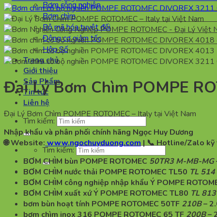
Bơm công nghiệp
Bơm chìm
Bộ mã hóa tuyệt đối
Động cơ giảm tốc
Hộp Số
Trang chủ
Giới thiệu
Sản Phẩm
Đại Lý Bơm Chìm POMPE ROT
Tin tức
Liên hệ
Đại Lý Bơm Chìm POMPE ROTOMEC – Italy tại Việt Nam
Tìm kiếm:
Nhập khẩu và phân phối chính hãng Ngọc Huy Dương
🌐 Website:
www.ngochuyduong.com
| 📞 Hotline/Zalo kỹ
Tìm kiếm:
BƠM CHÌM bùn POMPE ROTOMEC
50TR3 M-MB-MG
BƠM CHÌM nước thải POMPE ROTOMEC TL50
TL 514
BƠM CHÌM công nghiệp nhập khẩu Ý POMPE ROTOM
BƠM CHÌM xuất xứ Ý POMPE ROTOMEC TL80
TL 813
bơm bùn hoạt tính POMPE ROTOMEC 50TF
210B
– 2
bơm chìm inox 316 POMPE ROTOMEC 65 TF
200B
– 