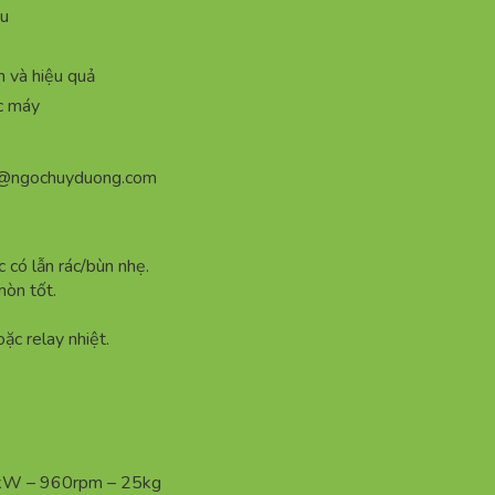
ều
h và hiệu quả
c máy
n@ngochuyduong.com
 có lẫn rác/bùn nhẹ.
mòn tốt.
ặc relay nhiệt.
kW – 960rpm – 25kg