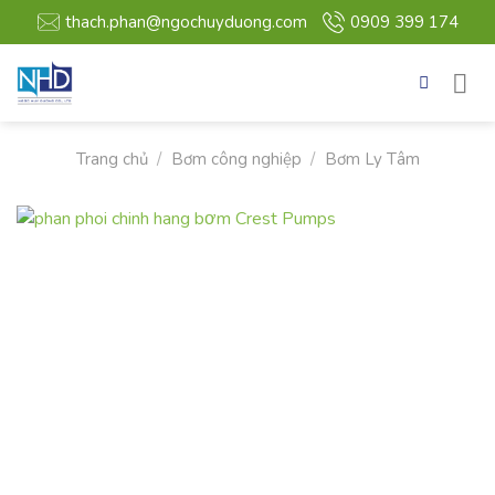
Bỏ
thach.phan@ngochuyduong.com
0909 399 174
qua
nội
dung
Trang chủ
/
Bơm công nghiệp
/
Bơm Ly Tâm