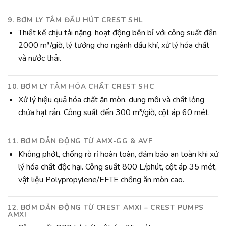
9. BƠM LY TÂM ĐẦU HÚT CREST SHL
Thiết kế chịu tải nặng, hoạt động bền bỉ với công suất đến
2000 m³/giờ, lý tưởng cho ngành dầu khí, xử lý hóa chất
và nước thải.
10. BƠM LY TÂM HÓA CHẤT CREST SHC
Xử lý hiệu quả hóa chất ăn mòn, dung môi và chất lỏng
chứa hạt rắn. Công suất đến 300 m³/giờ, cột áp 60 mét.
11. BƠM DẪN ĐỘNG TỪ AMX-GG & AVF
Không phớt, chống rò rỉ hoàn toàn, đảm bảo an toàn khi xử
lý hóa chất độc hại. Công suất 800 L/phút, cột áp 35 mét,
vật liệu Polypropylene/EFTE chống ăn mòn cao.
12. BƠM DẪN ĐỘNG TỪ CREST AMXI – CREST PUMPS
AMXI