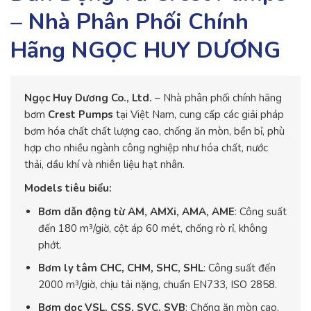
– Nhà Phân Phối Chính
Hãng NGỌC HUY DƯƠNG
Ngọc Huy Dương Co., Ltd.
– Nhà phân phối chính hãng
bơm
Crest Pumps
tại Việt Nam, cung cấp các giải pháp
bơm hóa chất chất lượng cao, chống ăn mòn, bền bỉ, phù
hợp cho nhiều ngành công nghiệp như hóa chất, nước
thải, dầu khí và nhiên liệu hạt nhân.
Models tiêu biểu:
Bơm dẫn động từ AM, AMXi, AMA, AME
: Công suất
đến 180 m³/giờ, cột áp 60 mét, chống rò rỉ, không
phớt.
Bơm ly tâm CHC, CHM, SHC, SHL
: Công suất đến
2000 m³/giờ, chịu tải nặng, chuẩn EN733, ISO 2858.
Bơm dọc VSL, CSS, SVC, SVB
: Chống ăn mòn cao,