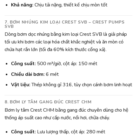
Khả năng:
Chịu tải nặng, thiết kế chịu mòn tốt
7. BƠM NHÚNG KIM LOẠI CREST SVB – CREST PUMPS
SVB
Dòng bơm dọc nhúng bằng kim loại Crest SVB là giải pháp
tối ưu khi bơm các loại hóa chất khắc nghiệt và ăn mòn có
chứa hạt rắn lớn (tối đa 60% kích thước cổng xả).
Công suất:
500 m³/giờ, cột áp: 150 mét
Chiều dài bơm:
6 mét
Vật liệu:
Thép không gỉ 316, tùy chọn cánh bơm linh hoạt
8. BƠM LY TÂM GANG ĐÚC CREST CHM
Bơm ly tâm Crest CHM bằng gang đúc chuyên dùng cho hệ
thống áp suất cao như cấp nước, nồi hơi, chữa cháy.
Công suất:
Lưu lượng thấp, cột áp: 280 mét