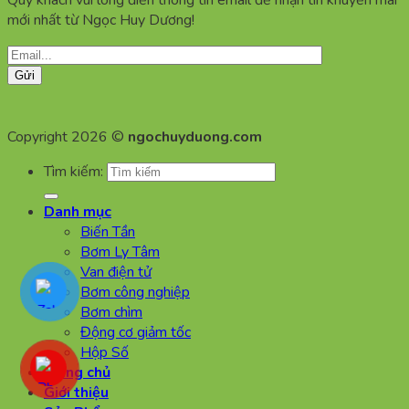
Quý khách vui lòng điền thông tin email để nhận tin khuyến mãi
mới nhất từ Ngọc Huy Dương!
Copyright 2026 ©
ngochuyduong.com
Tìm kiếm:
Danh mục
Biến Tần
Bơm Ly Tâm
Van điện tử
Bơm công nghiệp
Bơm chìm
Động cơ giảm tốc
Hộp Số
Trang chủ
Giới thiệu