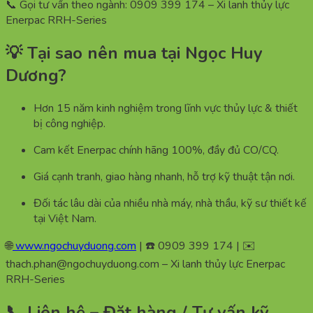
📞 Gọi tư vấn theo ngành: 0909 399 174 – Xi lanh thủy lực
Enerpac RRH-Series
💡 Tại sao nên mua tại Ngọc Huy
Dương?
Hơn 15 năm kinh nghiệm trong lĩnh vực thủy lực & thiết
bị công nghiệp.
Cam kết Enerpac chính hãng 100%, đầy đủ CO/CQ.
Giá cạnh tranh, giao hàng nhanh, hỗ trợ kỹ thuật tận nơi.
Đối tác lâu dài của nhiều nhà máy, nhà thầu, kỹ sư thiết kế
tại Việt Nam.
🌐
www.ngochuyduong.com
| ☎️ 0909 399 174 | ✉️
thach.phan@ngochuyduong.com – Xi lanh thủy lực Enerpac
RRH-Series
📞 Liên hệ – Đặt hàng / Tư vấn kỹ