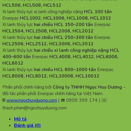
HCL506, HCL508, HCL512
Xi lanh thủy lực xi lanh công nghiệp nặng
HCL 100 tấn
Enerpac
HCL1002, HCL1006, HCL1008, HCL1012
Xi lanh thủy lực
hai chiều HCL 150–200 tấn
Enerpac
HCL1504, HCL1508, HCL2006, HCL2012
Xi lanh thủy lực
hai chiều HCL 250–300 tấn
Enerpac
HCL2506, HCL2512, HCL3006, HCL3012
Xi lanh thủy lực
hai chiều xi lanh công nghiệp nặng HCL
400–600 tấn
Enerpac
HCL4008, HCL4012, HCL6006,
HCL6012
Xi lanh thủy lực
hai chiều HCL 800–1000 tấn
Enerpac
HCL8008, HCL8012, HCL10008, HCL10012
Phân phối chính hãng bởi
Công ty TNHH Ngọc Huy Dương
–
đối tác phân phối Enerpac chính hãng tại Việt Nam.
🌐
www.ngochuyduong.com
| ☎️ 0909 399 174 | ✉️
thach.phan@ngochuyduong.com
Mô tả
Đánh giá (0)