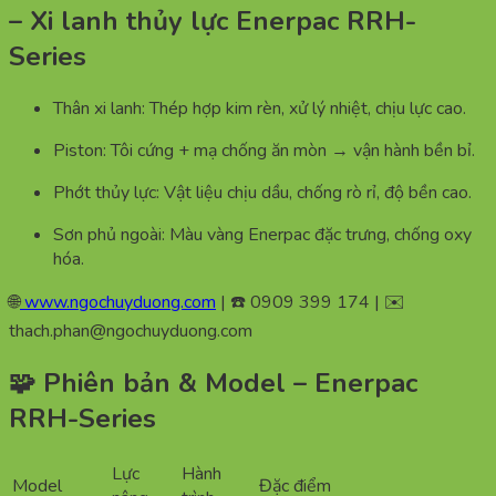
– Xi lanh thủy lực Enerpac RRH-
Series
Thân xi lanh: Thép hợp kim rèn, xử lý nhiệt, chịu lực cao.
Piston: Tôi cứng + mạ chống ăn mòn → vận hành bền bỉ.
Phớt thủy lực: Vật liệu chịu dầu, chống rò rỉ, độ bền cao.
Sơn phủ ngoài: Màu vàng Enerpac đặc trưng, chống oxy
hóa.
🌐
www.ngochuyduong.com
| ☎️ 0909 399 174 | ✉️
thach.phan@ngochuyduong.com
🧩 Phiên bản & Model – Enerpac
RRH-Series
Lực
Hành
Model
Đặc điểm