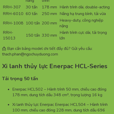
nâng
trình
RRH-307
30 tấn
178 mm
Hành trình dài, double-acting
RRH-6010
60 tấn
250 mm
Nâng hạ trung bình, tải vừa
Heavy-duty, công nghiệp
RRH-1008
100 tấn
200 mm
nặng
RRH-
Hành trình cực dài, tải trọng
150 tấn
330 mm
15013
lớn
📩 Bạn cần bảng model chi tiết đầy đủ? Gửi yêu cầu:
thach.phan@ngochuyduong.com
Xi lanh thủy lực Enerpac HCL-Series
Tải trọng 50 tấn
Enerpac HCL502 – Hành trình 50 mm, chiều cao đóng
178 mm, dung tích dầu 348 cm³, trọng lượng 16 kg
Xi lanh thủy lực Enerpac Enerpac HCL504 – Hành trình
100 mm, chiều cao đóng 228 mm, dung tích dầu 696