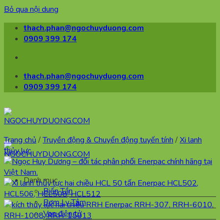
Bỏ qua nội dung
thach.phan@ngochuyduong.com
0909 399 174
thach.phan@ngochuyduong.com
0909 399 174
Trang chủ
/
Truyền động & Chuyển động tuyến tính
/
Xi lanh
thủy lực
Danh mục
Biến Tần
Bơm Ly Tâm
Van điện tử