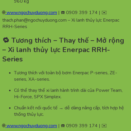
960 kg
🌐
www.ngochuyduong.com
| ☎️ 0909 399 174 | ✉️
thach.phan@ngochuyduong.com – Xi lanh thủy lực Enerpac
RRH-Series
🔁 Tương thích – Thay thế – Mở rộng
– Xi lanh thủy lực Enerpac RRH-
Series
Tương thích với toàn bộ bơm Enerpac P-series, ZE-
series, XA-series.
Có thể thay thế xi lanh hành trình dài của Power Team,
Hi-Force, SPX Simplex.
Chuẩn kết nối quốc tế → dễ dàng nâng cấp, tích hợp hệ
thống thủy lực.
🌐
www.ngochuyduong.com
| ☎️ 0909 399 174 | ✉️