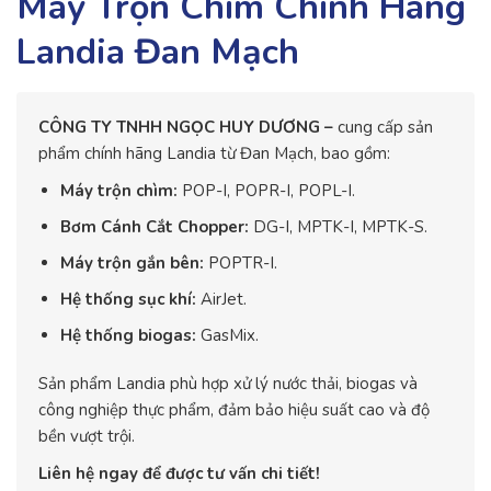
Máy Trộn Chìm Chính Hãng
Landia Đan Mạch
CÔNG TY TNHH NGỌC HUY DƯƠNG –
cung cấp sản
phẩm chính hãng Landia từ Đan Mạch, bao gồm:
Máy trộn chìm:
POP-I, POPR-I, POPL-I.
Bơm Cánh Cắt Chopper:
DG-I, MPTK-I, MPTK-S.
Máy trộn gắn bên:
POPTR-I.
Hệ thống sục khí:
AirJet.
Hệ thống biogas:
GasMix.
Sản phẩm Landia phù hợp xử lý nước thải, biogas và
công nghiệp thực phẩm, đảm bảo hiệu suất cao và độ
bền vượt trội.
Liên hệ ngay để được tư vấn chi tiết!