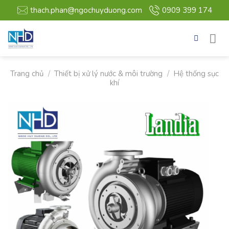
Bỏ
thach.phan@ngochuyduong.com
0909 399 174
qua
nội
dung
Trang chủ
/
Thiết bị xử lý nước & môi trường
/
Hệ thống sục
khí