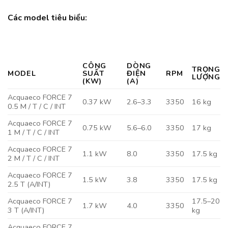
Các model tiêu biểu:
CÔNG
DÒNG
TRỌNG
MODEL
SUẤT
ĐIỆN
RPM
LƯỢNG
(KW)
(A)
Acquaeco FORCE 7
0.37 kW
2.6–3.3
3350
16 kg
0.5 M / T / C / INT
Acquaeco FORCE 7
0.75 kW
5.6–6.0
3350
17 kg
1 M / T / C / INT
Acquaeco FORCE 7
1.1 kW
8.0
3350
17.5 kg
2 M / T / C / INT
Acquaeco FORCE 7
1.5 kW
3.8
3350
17.5 kg
2.5 T (A/INT)
Acquaeco FORCE 7
17.5–20
1.7 kW
4.0
3350
3 T (A/INT)
kg
Acquaeco FORCE 7