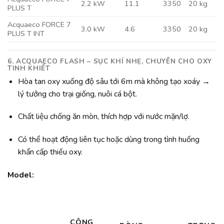
2.2 kW
11.1
3350
20 kg
PLUS T
Acquaeco FORCE 7
3.0 kW
4.6
3350
20 kg
PLUS T INT
6. ACQUAECO FLASH
– SỤC KHÍ NHẸ, CHUYÊN CHO OXY
TINH KHIẾT
Hòa tan oxy xuống độ sâu tới 6m mà không tạo xoáy →
lý tưởng cho trại giống, nuôi cá bột.
Chất liệu chống ăn mòn, thích hợp với nước mặn/lợ.
Có thể hoạt động liên tục hoặc dùng trong tình huống
khẩn cấp thiếu oxy.
Model:
CÔNG