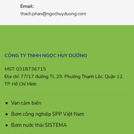
Email:
thach.phan@ngochuyduong.com
CÔNG TY TNHH NGỌC HUY DƯƠNG
MST: 0318736715
Địa chỉ: 77/17 đường TL 29, Phường Thạnh Lộc, Quận 12,
TP Hồ Chí Minh
Van cảm biến
Bơm công nghiệp SPP Việt Nam
Bơm nước thải SISTEMA