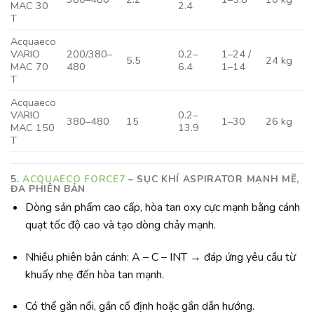
MAC 30
2.4
T
Acquaeco
VARIO
200/380–
0.2–
1–24 /
5.5
24 kg
MAC 70
480
6.4
1–14
T
Acquaeco
VARIO
0.2–
380–480
15
1–30
26 kg
MAC 150
13.9
T
5.
ACQUAECO FORCE7
– SỤC KHÍ ASPIRATOR MẠNH MẼ,
ĐA PHIÊN BẢN
Dòng sản phẩm cao cấp, hòa tan oxy cực mạnh bằng cánh
quạt tốc độ cao và tạo dòng chảy mạnh.
Nhiều phiên bản cánh: A – C – INT → đáp ứng yêu cầu từ
khuấy nhẹ đến hòa tan mạnh.
Có thể gắn nổi, gắn cố định hoặc gắn dẫn hướng.