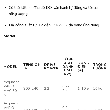
Có thể kết nối đầu dò DO, vận hành tự động và tối ưu
năng lượng.
Dải công suất từ 0.2 đến 15kW → đa dạng ứng dụng.
Model:
CÔNG
SUẤT
DÒNG
TENSION
DRIVE
TRỌNG
MODEL
DANH
ĐIỆN
(V)
POWER
LƯỢNG
ĐỊNH
(A)
(KW)
Acquaeco
VARIO
0.2–
200–240
2.2
1–10.5
10 kg
MAC 30
2.4
M
Acquaeco
VARIO
0.2–
380–480
2.2
1–5.8
10 kg