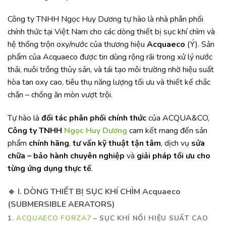
Công ty TNHH Ngọc Huy Dương tự hào là nhà phân phối
chính thức tại Việt Nam cho các dòng thiết bị sục khí chìm và
hệ thống trộn oxy/nước của thương hiệu
Acquaeco
(Ý). Sản
phẩm của Acquaeco được tin dùng rộng rãi trong xử lý nước
thải, nuôi trồng thủy sản, và tái tạo môi trường nhờ hiệu suất
hòa tan oxy cao, tiêu thụ năng lượng tối ưu và thiết kế chắc
chắn – chống ăn mòn vượt trội.
Tự hào là
đối tác phân phối chính thức
của ACQUA&CO,
Công ty TNHH
Ngọc Huy Dương
cam kết mang đến sản
phẩm
chính hãng
,
tư vấn kỹ thuật tận tâm
, dịch vụ
sửa
chữa – bảo hành chuyên nghiệp
và
giải pháp tối ưu cho
từng ứng dụng thực tế
.
🔹
I. DÒNG THIẾT BỊ SỤC KHÍ CHÌM Acquaeco
(SUBMERSIBLE AERATORS)
1.
ACQUAECO FORZA7
– SỤC KHÍ NỔI HIỆU SUẤT CAO