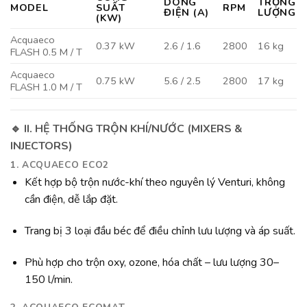
DÒNG
TRỌNG
MODEL
SUẤT
RPM
ĐIỆN (A)
LƯỢNG
(KW)
Acquaeco
0.37 kW
2.6 / 1.6
2800
16 kg
FLASH 0.5 M / T
Acquaeco
0.75 kW
5.6 / 2.5
2800
17 kg
FLASH 1.0 M / T
🔹
II. HỆ THỐNG TRỘN KHÍ/NƯỚC (MIXERS &
INJECTORS)
1. ACQUAECO ECO2
Kết hợp bộ trộn nước-khí theo nguyên lý Venturi, không
cần điện, dễ lắp đặt.
Trang bị 3 loại đầu béc để điều chỉnh lưu lượng và áp suất.
Phù hợp cho trộn oxy, ozone, hóa chất – lưu lượng 30–
150 l/min.