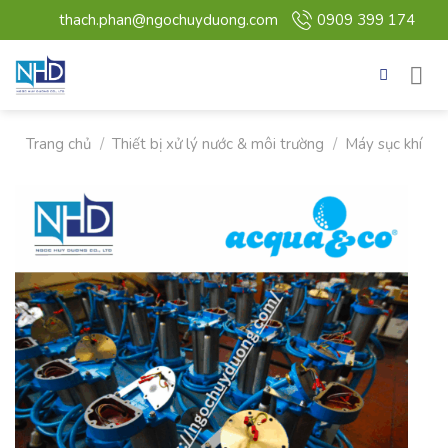
Bỏ
thach.phan@ngochuyduong.com
0909 399 174
qua
nội
dung
Trang chủ
/
Thiết bị xử lý nước & môi trường
/
Máy sục khí