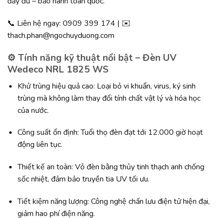
đầy đủ – bảo hành toàn quốc.
📞 Liên hệ ngay: 0909 399 174 | ✉️
thach.phan@ngochuyduong.com
⚙️ Tính năng kỹ thuật nổi bật – Đèn UV
Wedeco NRL 1825 WS
Khử trùng hiệu quả cao: Loại bỏ vi khuẩn, virus, ký sinh
trùng mà không làm thay đổi tính chất vật lý và hóa học
của nước.
Công suất ổn định: Tuổi thọ đèn đạt tới 12.000 giờ hoạt
động liên tục.
Thiết kế an toàn: Vỏ đèn bằng thủy tinh thạch anh chống
sốc nhiệt, đảm bảo truyền tia UV tối ưu.
Tiết kiệm năng lượng: Công nghệ chấn lưu điện tử hiện đại,
giảm hao phí điện năng.