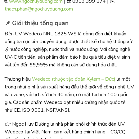
🌐
www.ngochuyduong.com
| ☎️ 0909 399 174 | ✉️
thach.phan@ngochuyduong.com
📌 Giới thiệu tổng quan
Đèn UV Wedeco NRL 1825 WS là dòng đèn diệt khuẩn
bằng tia cực tím chuyên dụng, được thiết kế cho hệ thống xử
lý nước công nghiệp, nước thải và nước uống. Với công nghệ
UV-C tiên tiến, sản phẩm đảm bảo hiệu quả tiêu diệt vi sinh
vật lên đến 99,99% mà không cần sử dụng hóa chất.
Thương hiệu
Wedeco (thuộc tập đoàn Xylem – Đức)
là một
trong những nhà sản xuất hàng đầu thế giới về công nghệ UV
và ozone, với lịch sử hơn 40 năm, có mặt tại hơn 100 quốc
gia. Các sản phẩm Wedeco đạt nhiều chứng nhận quốc tế
như CE, ISO 9001, NSF/ANSI.
👉 Ngọc Huy Dương là nhà phân phối chính thức đèn UV
Wedeco tại Việt Nam, cam kết hàng chính hãng – CO/CQ