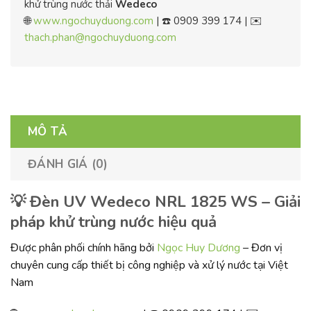
khử trùng nước thải
Wedeco
🌐
www.ngochuyduong.com
| ☎️ 0909 399 174 | ✉️
thach.phan@ngochuyduong.com
MÔ TẢ
ĐÁNH GIÁ (0)
💡 Đèn UV Wedeco NRL 1825 WS – Giải
pháp khử trùng nước hiệu quả
Được phân phối chính hãng bởi
Ngọc Huy Dương
– Đơn vị
chuyên cung cấp thiết bị công nghiệp và xử lý nước tại Việt
Nam