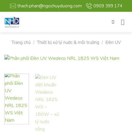
Bỏ
thach.phan@ngochuyduong.com
0909 399 174
qua
nội
dung
Trang chủ
/
Thiết bị xử lý nước & môi trường
/
Đèn UV