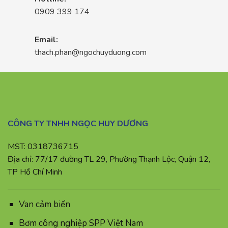
0909 399 174
Email:
thach.phan@ngochuyduong.com
CÔNG TY TNHH NGỌC HUY DƯƠNG
MST: 0318736715
Địa chỉ: 77/17 đường TL 29, Phường Thạnh Lộc, Quận 12,
TP Hồ Chí Minh
Van cảm biến
Bơm công nghiệp SPP Việt Nam