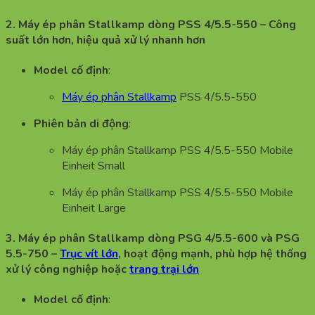
2. Máy ép phân Stallkamp d
òng PSS 4/5.5-550
– Công
suất lớn hơn, hiệu quả xử lý nhanh hơn
Model cố định
:
Máy ép phân Stallkamp
PSS 4/5.5-550
Phiên bản di động
:
Máy ép phân Stallkamp PSS 4/5.5-550 Mobile
Einheit Small
Máy ép phân Stallkamp PSS 4/5.5-550 Mobile
Einheit Large
3. Máy ép phân Stallkamp d
òng PSG 4/5.5-600 và PSG
5.5-750
–
Trục vít lớn
, hoạt động mạnh, phù hợp hệ thống
xử lý công nghiệp hoặc
trang trại lớn
Model cố định
: