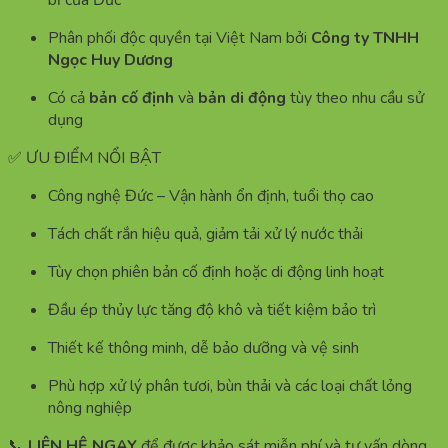
bỉ của Đức
Phân phối độc quyền tại Việt Nam bởi
Công ty TNHH
Ngọc Huy Dương
Có cả
bản cố định
và
bản di động
tùy theo nhu cầu sử
dụng
✅ ƯU ĐIỂM NỔI BẬT
Công nghệ Đức – Vận hành ổn định, tuổi thọ cao
Tách chất rắn hiệu quả, giảm tải xử lý nước thải
Tùy chọn phiên bản cố định hoặc di động linh hoạt
Đầu ép thủy lực tăng độ khô và tiết kiệm bảo trì
Thiết kế thông minh, dễ bảo dưỡng và vệ sinh
Phù hợp xử lý phân tươi, bùn thải và các loại chất lỏng
nông nghiệp
📞
LIÊN HỆ NGAY
để được khảo sát miễn phí và tư vấn dòng