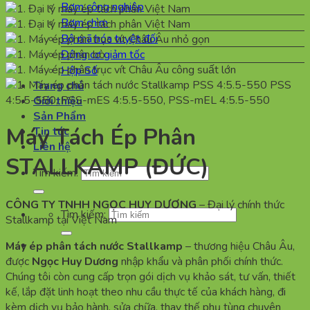
Bơm công nghiệp
Bơm chìm
Bộ mã hóa tuyệt đối
Động cơ giảm tốc
Hộp Số
Trang chủ
Giới thiệu
Sản Phẩm
Máy Tách Ép Phân
Tin tức
Liên hệ
STALLKAMP (ĐỨC)
Tìm kiếm:
CÔNG TY TNHH NGỌC HUY DƯƠNG
– Đại lý chính thức
Tìm kiếm:
Stallkamp tại Việt Nam
Máy ép phân tách nước Stallkamp
– thương hiệu Châu Âu,
được
Ngọc Huy Dương
nhập khẩu và phân phối chính thức.
Chúng tôi còn cung cấp trọn gói dịch vụ khảo sát, tư vấn, thiết
kế, lắp đặt linh hoạt theo nhu cầu thực tế của khách hàng, đi
kèm dịch vụ bảo hành, sửa chữa, thay thế phụ tùng chuyên