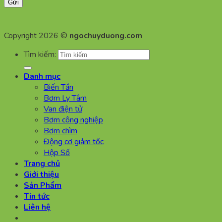
Copyright 2026 ©
ngochuyduong.com
Tìm kiếm:
Danh mục
Biến Tần
Bơm Ly Tâm
Van điện tử
Bơm công nghiệp
Bơm chìm
Động cơ giảm tốc
Hộp Số
Trang chủ
Giới thiệu
Sản Phẩm
Tin tức
Liên hệ