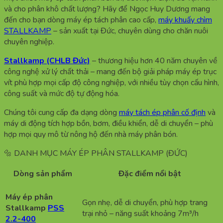
và cho phân khô chất lượng? Hãy để Ngọc Huy Dương mang
đến cho bạn dòng máy ép tách phân cao cấp,
máy khuấy chìm
STALLKAMP
– sản xuất tại Đức, chuyên dùng cho chăn nuôi
chuyên nghiệp.
Stallkamp (CHLB Đức)
– thương hiệu hơn 40 năm chuyên về
công nghệ xử lý chất thải – mang đến bộ giải pháp máy ép trục
vít phù hợp mọi cấp độ công nghiệp, với nhiều tùy chọn cấu hình,
công suất và mức độ tự động hóa.
Chúng tôi cung cấp đa dạng dòng
máy tách ép phân cố định
và
máy di động tích hợp bồn, bơm, điều khiển, dễ di chuyển – phù
hợp mọi quy mô từ nông hộ đến nhà máy phân bón.
🔩 DANH MỤC MÁY ÉP PHÂN STALLKAMP (ĐỨC)
Dòng sản phẩm
Đặc điểm nổi bật
Máy ép phân
Gọn nhẹ, dễ di chuyển, phù hợp trang
Stallkamp
PSS
trại nhỏ – năng suất khoảng 7m³/h
2.2-400