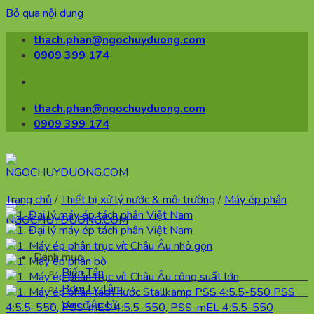
Bỏ qua nội dung
thach.phan@ngochuyduong.com
0909 399 174
thach.phan@ngochuyduong.com
0909 399 174
Trang chủ
/
Thiết bị xử lý nước & môi trường
/
Máy ép phân
Danh mục
Biến Tần
Bơm Ly Tâm
Van điện tử