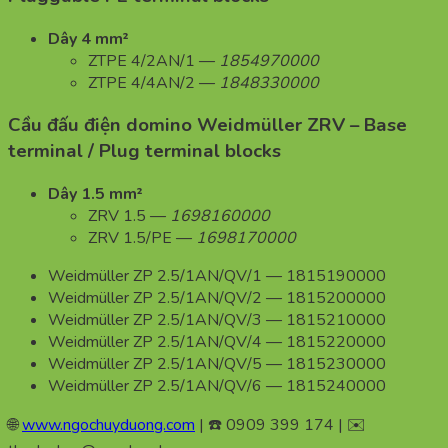
Dây 4 mm²
ZTPE 4/2AN/1 —
1854970000
ZTPE 4/4AN/2 —
1848330000
Cầu đấu điện domino Weidmüller ZRV – Base
terminal / Plug terminal blocks
Dây 1.5 mm²
ZRV 1.5 —
1698160000
ZRV 1.5/PE —
1698170000
Weidmüller ZP 2.5/1AN/QV/1 — 1815190000
Weidmüller ZP 2.5/1AN/QV/2 — 1815200000
Weidmüller ZP 2.5/1AN/QV/3 — 1815210000
Weidmüller ZP 2.5/1AN/QV/4 — 1815220000
Weidmüller ZP 2.5/1AN/QV/5 — 1815230000
Weidmüller ZP 2.5/1AN/QV/6 — 1815240000
🌐
www.ngochuyduong.com
| ☎️ 0909 399 174 | ✉️