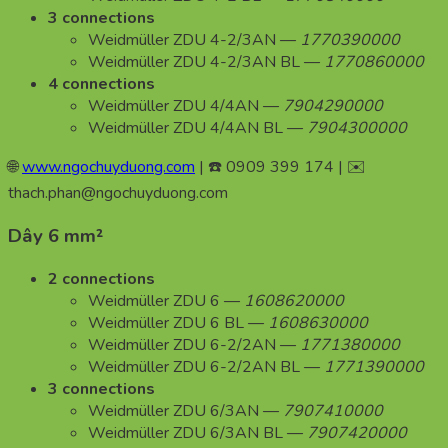
3 connections
Weidmüller ZDU 4-2/3AN —
1770390000
Weidmüller ZDU 4-2/3AN BL —
1770860000
4 connections
Weidmüller ZDU 4/4AN —
7904290000
Weidmüller ZDU 4/4AN BL —
7904300000
🌐
www.ngochuyduong.com
| ☎️ 0909 399 174 | ✉️
thach.phan@ngochuyduong.com
Dây 6 mm²
2 connections
Weidmüller ZDU 6 —
1608620000
Weidmüller ZDU 6 BL —
1608630000
Weidmüller ZDU 6-2/2AN —
1771380000
Weidmüller ZDU 6-2/2AN BL —
1771390000
3 connections
Weidmüller ZDU 6/3AN —
7907410000
Weidmüller ZDU 6/3AN BL —
7907420000