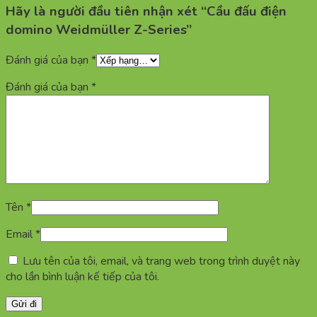
Hãy là người đầu tiên nhận xét “Cầu đấu điện
domino Weidmüller Z-Series”
Đánh giá của bạn
*
Đánh giá của bạn
*
Tên
*
Email
*
Lưu tên của tôi, email, và trang web trong trình duyệt này
cho lần bình luận kế tiếp của tôi.