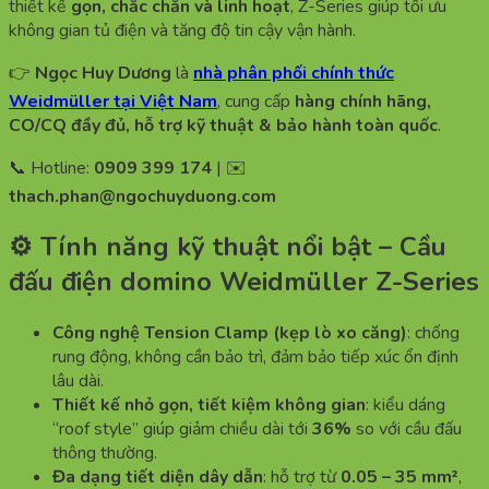
thiết kế
gọn, chắc chắn và linh hoạt
, Z-Series giúp tối ưu
không gian tủ điện và tăng độ tin cậy vận hành.
👉
Ngọc Huy Dương
là
nhà phân phối chính thức
Weidmüller tại Việt Nam
, cung cấp
hàng chính hãng,
CO/CQ đầy đủ, hỗ trợ kỹ thuật & bảo hành toàn quốc
.
📞 Hotline:
0909 399 174
| ✉️
thach.phan@ngochuyduong.com
⚙️ Tính năng kỹ thuật nổi bật – Cầu
đấu điện domino Weidmüller Z-Series
Công nghệ Tension Clamp (kẹp lò xo căng)
: chống
rung động, không cần bảo trì, đảm bảo tiếp xúc ổn định
lâu dài.
Thiết kế nhỏ gọn, tiết kiệm không gian
: kiểu dáng
“roof style” giúp giảm chiều dài tới
36%
so với cầu đấu
thông thường.
Đa dạng tiết diện dây dẫn
: hỗ trợ từ
0.05 – 35 mm²
,