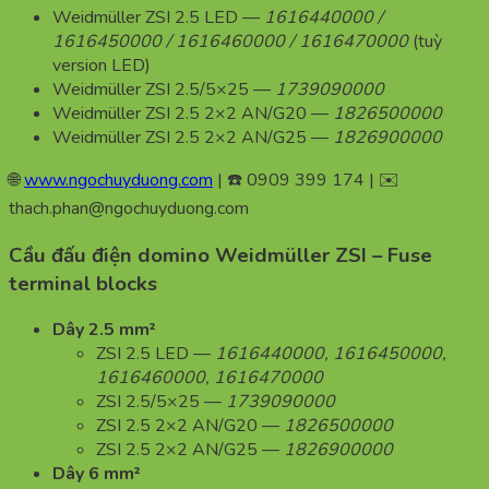
Weidmüller ZSI 2.5 LED —
1616440000 /
1616450000 / 1616460000 / 1616470000
(tuỳ
version LED)
Weidmüller ZSI 2.5/5×25 —
1739090000
Weidmüller ZSI 2.5 2×2 AN/G20 —
1826500000
Weidmüller ZSI 2.5 2×2 AN/G25 —
1826900000
🌐
www.ngochuyduong.com
| ☎️ 0909 399 174 | ✉️
thach.phan@ngochuyduong.com
Cầu đấu điện domino Weidmüller ZSI – Fuse
terminal blocks
Dây 2.5 mm²
ZSI 2.5 LED —
1616440000, 1616450000,
1616460000, 1616470000
ZSI 2.5/5×25 —
1739090000
ZSI 2.5 2×2 AN/G20 —
1826500000
ZSI 2.5 2×2 AN/G25 —
1826900000
Dây 6 mm²