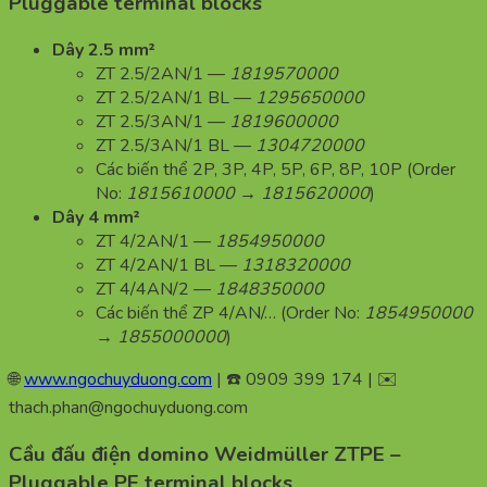
Pluggable terminal blocks
Dây 2.5 mm²
ZT 2.5/2AN/1 —
1819570000
ZT 2.5/2AN/1 BL —
1295650000
ZT 2.5/3AN/1 —
1819600000
ZT 2.5/3AN/1 BL —
1304720000
Các biến thể 2P, 3P, 4P, 5P, 6P, 8P, 10P (Order
No:
1815610000 → 1815620000
)
Dây 4 mm²
ZT 4/2AN/1 —
1854950000
ZT 4/2AN/1 BL —
1318320000
ZT 4/4AN/2 —
1848350000
Các biến thể ZP 4/AN/… (Order No:
1854950000
→ 1855000000
)
🌐
www.ngochuyduong.com
| ☎️ 0909 399 174 | ✉️
thach.phan@ngochuyduong.com
Cầu đấu điện domino Weidmüller ZTPE –
Pluggable PE terminal blocks