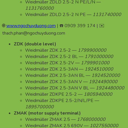
Weidmüller ZDLD 2.5-2 N PE/L/N —
1131760000
Weidmüller ZDLD 2.5-2 N PE —
1131740000
🌐
www.ngochuyduong.com
| ☎️ 0909 399 174 | ✉️
thach.phan@ngochuyduong.com
ZDK (double level)
Weidmüller ZDK 2.5-2 —
1799900000
Weidmüller ZDK 2.5-2 BL —
1791000000
Weidmüller ZDK 2.5-2V —
1799901000
Weidmüller ZDK 2.5-3AN —
1924510000
Weidmüller ZDK 2.5-3AN BL —
1924520000
Weidmüller ZDK 2.5-3AN V —
1924490000
Weidmüller ZDK 2.5-3AN V BL —
1924480000
Weidmüller ZDKPE 2.5-2 —
1805940000
Weidmüller ZDKPE 2.5-2/N/L/PE —
1895700000
ZMAK (motor supply terminal)
Weidmüller ZMAK 2.5 —
1768000000
Weidmüller ZMAK 2.5 690V —
1027550000