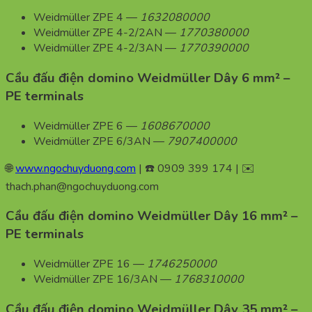
Weidmüller ZPE 4 —
1632080000
Weidmüller ZPE 4-2/2AN —
1770380000
Weidmüller ZPE 4-2/3AN —
1770390000
Cầu đấu điện domino Weidmüller Dây 6 mm² –
PE terminals
Weidmüller ZPE 6 —
1608670000
Weidmüller ZPE 6/3AN —
7907400000
🌐
www.ngochuyduong.com
| ☎️ 0909 399 174 | ✉️
thach.phan@ngochuyduong.com
Cầu đấu điện domino Weidmüller Dây 16 mm² –
PE terminals
Weidmüller ZPE 16 —
1746250000
Weidmüller ZPE 16/3AN —
1768310000
Cầu đấu điện domino Weidmüller Dây 35 mm² –