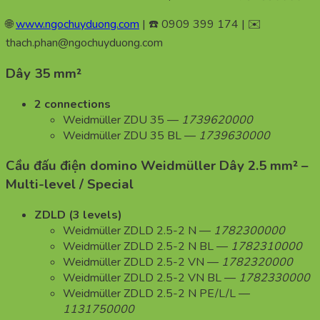
🌐
www.ngochuyduong.com
| ☎️ 0909 399 174 | ✉️
thach.phan@ngochuyduong.com
Dây 35 mm²
2 connections
Weidmüller ZDU 35 —
1739620000
Weidmüller ZDU 35 BL —
1739630000
Cầu đấu điện domino Weidmüller Dây 2.5 mm² –
Multi-level / Special
ZDLD (3 levels)
Weidmüller ZDLD 2.5-2 N —
1782300000
Weidmüller ZDLD 2.5-2 N BL —
1782310000
Weidmüller ZDLD 2.5-2 VN —
1782320000
Weidmüller ZDLD 2.5-2 VN BL —
1782330000
Weidmüller ZDLD 2.5-2 N PE/L/L —
1131750000