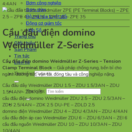
Bơm công nghiệp
Bơm chìm
Bộ mã hóa tuyệt đối
Động cơ giảm tốc
Cầu đấu điện domino
Hộp Số
Trang chủ
Weidmüller Z-Series
Giới thiệu
Sản Phẩm
Tin tức
Cầu đấu điện domino Weidmüller Z-Series – Tension
Liên hệ
Clamp Terminal Block
– Giải pháp chống rung, bền bỉ cho
Tìm kiếm:
ngành đường sắt, vận tải, đóng tàu và công nghiệp nặng.
Cầu đấu dây Weidmüller ZDU 1.5 – ZDU 1.5/3AN – ZDU
Tìm kiếm:
1.5/4AN – ZDK 1.5
cầu đấu điện domino Weidmüller ZDU 2.5 – ZDU 2.5/3AN –
ZDU 2.5/4AN – ZDK 2.5 DU-PE – ZDLD 2.5
domino điện Weidmüller ZDU 4 – ZDU 4/3AN – ZDU 4/4AN
cầu đấu điện áp cao Weidmüller ZDU 6 – ZDU 6/3AN – ZEI 6
cầu đấu nguồn Weidmüller ZDU 10 – ZDU 10/3AN – ZDU
10/4AN