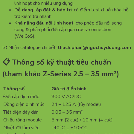
linh hoạt cho nhiều ứng dụng.
Dễ dàng lắp đặt & bảo trì
: có điểm test chuẩn hóa, hỗ
trợ kiểm tra nhanh.
Khả năng đấu nối linh hoạt
: cho phép đấu nối song
song & phân phối điện áp qua cross-connection
(WeiCoS).
📧 Nhận catalogue chi tiết:
thach.phan@ngochuyduong.com
📋 Thông số kỹ thuật tiêu chuẩn
(tham khảo Z-Series 2.5 – 35 mm²)
Thông số
Giá trị điển hình
Điện áp định mức
800 V AC/DC
Dòng điện định mức
24 – 125 A (tùy model)
Tiết diện dây dẫn
0.05 – 35 mm²
Chiều rộng module
5 mm (2 cực) / 10 mm (4 cực)
Nhiệt độ làm việc
-40°C … +105°C