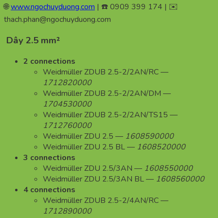
🌐
www.ngochuyduong.com
| ☎️ 0909 399 174 | ✉️
thach.phan@ngochuyduong.com
Dây 2.5 mm²
2 connections
Weidmüller ZDUB 2.5-2/2AN/RC —
1712820000
Weidmüller ZDUB 2.5-2/2AN/DM —
1704530000
Weidmüller ZDUB 2.5-2/2AN/TS15 —
1712760000
Weidmüller ZDU 2.5 —
1608590000
Weidmüller ZDU 2.5 BL —
1608520000
3 connections
Weidmüller ZDU 2.5/3AN —
1608550000
Weidmüller ZDU 2.5/3AN BL —
1608560000
4 connections
Weidmüller ZDUB 2.5-2/4AN/RC —
1712890000