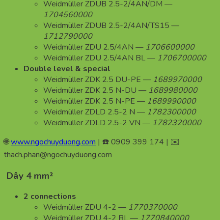
Weidmüller ZDUB 2.5-2/4AN/DM —
1704560000
Weidmüller ZDUB 2.5-2/4AN/TS15 —
1712790000
Weidmüller ZDU 2.5/4AN —
1706600000
Weidmüller ZDU 2.5/4AN BL —
1706700000
Double level & special
Weidmüller ZDK 2.5 DU-PE —
1689970000
Weidmüller ZDK 2.5 N-DU —
1689980000
Weidmüller ZDK 2.5 N-PE —
1689990000
Weidmüller ZDLD 2.5-2 N —
1782300000
Weidmüller ZDLD 2.5-2 VN —
1782320000
🌐
www.ngochuyduong.com
| ☎️ 0909 399 174 | ✉️
thach.phan@ngochuyduong.com
Dây 4 mm²
2 connections
Weidmüller ZDU 4-2 —
1770370000
Weidmüller ZDU 4-2 BL —
1770840000