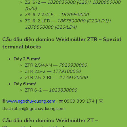
ZSI 6-2 —
1820930000 (G20)
/
1820950000
(G25)
ZSI 6-2 2×2.5 —
1820950000
ZSI 6-2 LED —
1867500000 (G20/LD1)
/
1879500000 (G20/LD4)
Cầu đấu điện domino Weidmüller ZTR – Special
terminal blocks
Dây 2.5 mm²
ZTR 2.5/4AN —
7920930000
ZTR 2.5-2 —
1779100000
ZTR 2.5-2 BL —
1779120000
Dây 6 mm²
ZTR 6-2 —
1023830000
🌐
www.ngochuyduong.com
| ☎️ 0909 399 174 | ✉️
thach.phan@ngochuyduong.com
Cầu đấu điện domino Weidmüller ZT –