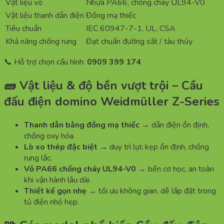
Vật liệu vỏ
Nhựa PA66, chống cháy UL94-V0
Vật liệu thanh dẫn điện
Đồng mạ thiếc
Tiêu chuẩn
IEC 60947-7-1, UL, CSA
Khả năng chống rung
Đạt chuẩn đường sắt / tàu thủy
📞 Hỗ trợ chọn cấu hình:
0909 399 174
🧱 Vật liệu & độ bền vượt trội – Cầu
đấu điện domino Weidmüller Z-Series
Thanh dẫn bằng đồng mạ thiếc
→ dẫn điện ổn định,
chống oxy hóa.
Lò xo thép đặc biệt
→ duy trì lực kẹp ổn định, chống
rung lắc.
Vỏ PA66 chống cháy UL94-V0
→ bền cơ học, an toàn
khi vận hành lâu dài.
Thiết kế gọn nhẹ
→ tối ưu không gian, dễ lắp đặt trong
tủ điện nhỏ hẹp.