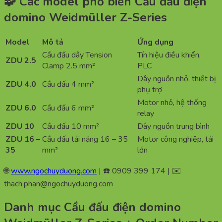
🧩 Các model phổ biến Cầu đấu điện
domino Weidmüller Z-Series
Model
Mô tả
Ứng dụng
Cầu đấu dây Tension
Tín hiệu điều khiển,
ZDU 2.5
Clamp 2.5 mm²
PLC
Dây nguồn nhỏ, thiết bị
ZDU 4.0
Cầu đấu 4 mm²
phụ trợ
Motor nhỏ, hệ thống
ZDU 6.0
Cầu đấu 6 mm²
relay
ZDU 10
Cầu đấu 10 mm²
Dây nguồn trung bình
ZDU 16 –
Cầu đấu tải nặng 16 – 35
Motor công nghiệp, tải
35
mm²
lớn
🌐
www.ngochuyduong.com
| ☎️ 0909 399 174 | ✉️
thach.phan@ngochuyduong.com
Danh mục Cầu đấu điện domino