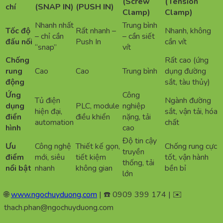
(Screw
(Tension
chí
(SNAP IN)
(PUSH IN)
Clamp)
Clamp)
Nhanh nhất
Trung bình
Tốc độ
Rất nhanh –
Nhanh, không
– chỉ cần
– cần siết
đấu nối
Push In
cần vít
“snap”
vít
Chống
Rất cao (ứng
rung
Cao
Cao
Trung bình
dụng đường
động
sắt, tàu thủy)
Ứng
Công
Tủ điện
Ngành đường
dụng
PLC, module
nghiệp
hiện đại,
sắt, vận tải, hóa
điển
điều khiển
nặng, tải
automation
chất
hình
cao
Độ tin cậy
Ưu
Công nghệ
Thiết kế gọn,
Chống rung cực
truyền
điểm
mới, siêu
tiết kiệm
tốt, vận hành
thống, tải
nổi bật
nhanh
không gian
bền bỉ
lớn
🌐
www.ngochuyduong.com
| ☎️ 0909 399 174 | ✉️
thach.phan@ngochuyduong.com