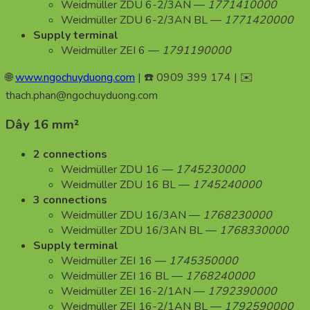
Weidmüller ZDU 6-2/3AN —
1771410000
Weidmüller ZDU 6-2/3AN BL —
1771420000
Supply terminal
Weidmüller ZEI 6 —
1791190000
🌐
www.ngochuyduong.com
| ☎️ 0909 399 174 | ✉️
thach.phan@ngochuyduong.com
Dây 16 mm²
2 connections
Weidmüller ZDU 16 —
1745230000
Weidmüller ZDU 16 BL —
1745240000
3 connections
Weidmüller ZDU 16/3AN —
1768230000
Weidmüller ZDU 16/3AN BL —
1768330000
Supply terminal
Weidmüller ZEI 16 —
1745350000
Weidmüller ZEI 16 BL —
1768240000
Weidmüller ZEI 16-2/1AN —
1792390000
Weidmüller ZEI 16-2/1AN BL —
1792590000