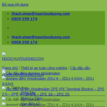
Bỏ qua nội dung
thach.phan@ngochuyduong.com
0909 399 174
thach.phan@ngochuyduong.com
0909 399 174
Trang chủ
/
Thiết bị an toàn công nghiệp
/
Cầu đấu dây
Danh mục
Biến Tần
Bơm Ly Tâm
Van điện tử