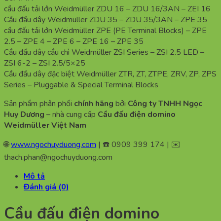
cầu đấu tải lớn Weidmüller ZDU 16 – ZDU 16/3AN – ZEI 16
Cầu đấu dây Weidmüller ZDU 35 – ZDU 35/3AN – ZPE 35
cầu đấu tải lớn Weidmüller ZPE (PE Terminal Blocks) – ZPE
2.5 – ZPE 4 – ZPE 6 – ZPE 16 – ZPE 35
Cầu đấu dây cầu chì Weidmüller ZSI Series – ZSI 2.5 LED –
ZSI 6-2 – ZSI 2.5/5×25
Cầu đấu dây đặc biệt Weidmüller ZTR, ZT, ZTPE, ZRV, ZP, ZPS
Series – Pluggable & Special Terminal Blocks
Sản phẩm phân phối
chính hãng
bởi
Công ty TNHH Ngọc
Huy Dương
– nhà cung cấp
Cầu đấu điện domino
Weidmüller Việt Nam
🌐
www.ngochuyduong.com
| ☎️ 0909 399 174 | ✉️
thach.phan@ngochuyduong.com
Mô tả
Đánh giá (0)
Cầu đấu điện domino