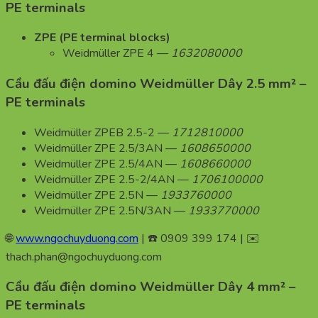
PE terminals
ZPE (PE terminal blocks)
Weidmüller ZPE 4 —
1632080000
Cầu đấu điện domino Weidmüller Dây 2.5 mm² –
PE terminals
Weidmüller ZPEB 2.5-2 —
1712810000
Weidmüller ZPE 2.5/3AN —
1608650000
Weidmüller ZPE 2.5/4AN —
1608660000
Weidmüller ZPE 2.5-2/4AN —
1706100000
Weidmüller ZPE 2.5N —
1933760000
Weidmüller ZPE 2.5N/3AN —
1933770000
🌐
www.ngochuyduong.com
| ☎️ 0909 399 174 | ✉️
thach.phan@ngochuyduong.com
Cầu đấu điện domino Weidmüller Dây 4 mm² –
PE terminals