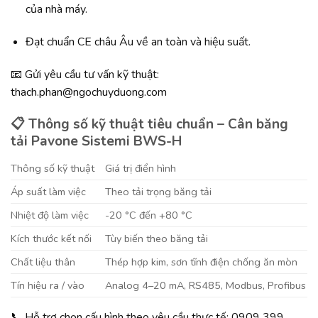
của nhà máy.
Đạt chuẩn CE châu Âu về an toàn và hiệu suất.
📧 Gửi yêu cầu tư vấn kỹ thuật:
thach.phan@ngochuyduong.com
📋 Thông số kỹ thuật tiêu chuẩn – Cân băng
tải Pavone Sistemi BWS-H
Thông số kỹ thuật
Giá trị điển hình
Áp suất làm việc
Theo tải trọng băng tải
Nhiệt độ làm việc
-20 °C đến +80 °C
Kích thước kết nối
Tùy biến theo băng tải
Chất liệu thân
Thép hợp kim, sơn tĩnh điện chống ăn mòn
Tín hiệu ra / vào
Analog 4–20 mA, RS485, Modbus, Profibus
📞 Hỗ trợ chọn cấu hình theo yêu cầu thực tế: 0909 399