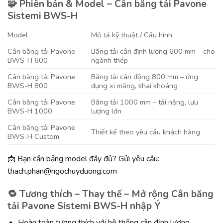
🧩 Phiên bản & Model – Cân băng tải Pavone
Sistemi BWS-H
Model
Mô tả kỹ thuật / Cấu hình
Cân băng tải Pavone
Băng tải cân định lượng 600 mm – cho
BWS-H 600
ngành thép
Cân băng tải Pavone
Băng tải cân động 800 mm – ứng
BWS-H 800
dụng xi măng, khai khoáng
Cân băng tải Pavone
Băng tải 1000 mm – tải nặng, lưu
BWS-H 1000
lượng lớn
Cân băng tải Pavone
Thiết kế theo yêu cầu khách hàng
BWS-H Custom
📩 Bạn cần bảng model đầy đủ? Gửi yêu cầu:
thach.phan@ngochuyduong.com
🔁 Tương thích – Thay thế – Mở rộng Cân băng
tải Pavone Sistemi BWS-H nhập Ý
Hoàn toàn tương thích với hệ thống cân định lượng