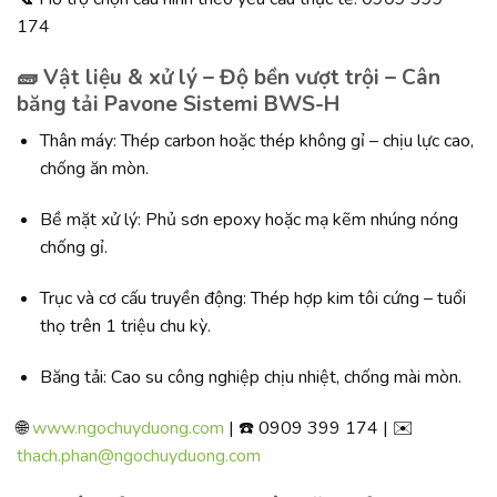
174
🧱 Vật liệu & xử lý – Độ bền vượt trội – Cân
băng tải Pavone Sistemi BWS-H
Thân máy: Thép carbon hoặc thép không gỉ – chịu lực cao,
chống ăn mòn.
Bề mặt xử lý: Phủ sơn epoxy hoặc mạ kẽm nhúng nóng
chống gỉ.
Trục và cơ cấu truyền động: Thép hợp kim tôi cứng – tuổi
thọ trên 1 triệu chu kỳ.
Băng tải: Cao su công nghiệp chịu nhiệt, chống mài mòn.
🌐
www.ngochuyduong.com
| ☎️ 0909 399 174 | ✉️
thach.phan@ngochuyduong.com