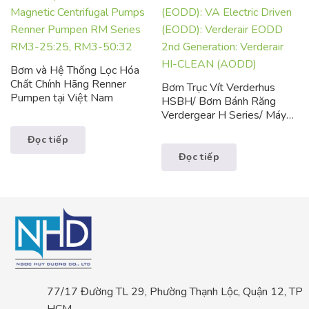
Bơm và Hệ Thống Lọc Hóa
Chất Chính Hãng Renner
Bơm Trục Vít Verderhus
Pumpen tại Việt Nam
HSBH/ Bơm Bánh Răng
Verdergear H Series/ Máy
Khuấy Verdermix/ Bơm Thực
Đọc tiếp
Phẩm Verderpro/ Bơm Định
Lượng Verderflex/ Bơm
Đọc tiếp
Màng Khí Verderair
77/17 Đường TL 29, Phường Thạnh Lộc, Quận 12, TP