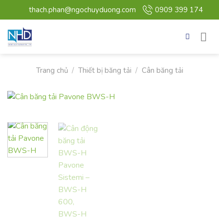
Bỏ
thach.phan@ngochuyduong.com
0909 399 174
qua
nội
dung
Trang chủ
/
Thiết bị băng tải
/
Cân băng tải