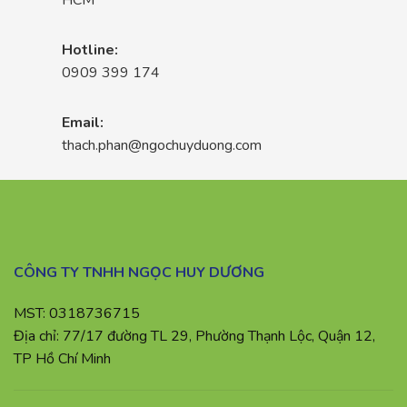
HCM
Hotline:
0909 399 174
Email:
thach.phan@ngochuyduong.com
CÔNG TY TNHH NGỌC HUY DƯƠNG
MST: 0318736715
Địa chỉ: 77/17 đường TL 29, Phường Thạnh Lộc, Quận 12,
TP Hồ Chí Minh