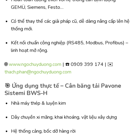
GEMÜ, Siemens, Festo…
Có thể thay thế các giải pháp cũ, dễ dàng nâng cấp lên hệ
thống mới.
Kết nối chuẩn công nghiệp (RS485, Modbus, Profibus) –
linh hoạt mở rộng.
🌐
www.ngochuyduong.com
| ☎️ 0909 399 174 | ✉️
thach.phan@ngochuyduong.com
🎯 Ứng dụng thực tế – Cân băng tải Pavone
Sistemi BWS-H
Nhà máy thép & luyện kim
Dây chuyền xi măng, khai khoáng, vật liệu xây dựng
Hệ thống cảng, bốc dỡ hàng rời