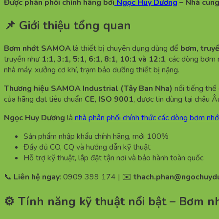
Được phân phối chính hãng bởi
Ngọc Huy Dương
– Nhà cung 
📌 Giới thiệu tổng quan
Bơm nhớt SAMOA
là thiết bị chuyên dụng dùng để
bơm, truyề
truyền như
1:1, 3:1, 5:1, 6:1, 8:1, 10:1 và 12:1
, các dòng bơm 
nhà máy, xưởng cơ khí, trạm bảo dưỡng thiết bị nặng.
Thương hiệu SAMOA Industrial (Tây Ban Nha)
nổi tiếng thế
của hãng đạt tiêu chuẩn
CE, ISO 9001
, được tin dùng tại châu
Ngọc Huy Dương
là
nhà phân phối chính thức các dòng bơm n
Sản phẩm nhập khẩu chính hãng, mới 100%
Đầy đủ CO, CQ và hướng dẫn kỹ thuật
Hỗ trợ kỹ thuật, lắp đặt tận nơi và bảo hành toàn quốc
📞
Liên hệ ngay
: 0909 399 174 | ✉️
thach.phan@ngochuyd
⚙️ Tính năng kỹ thuật nổi bật – Bơm