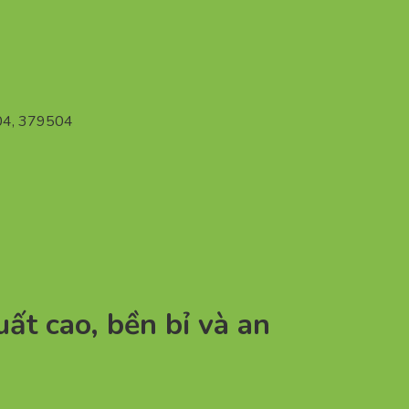
04, 379504
t cao, bền bỉ và an