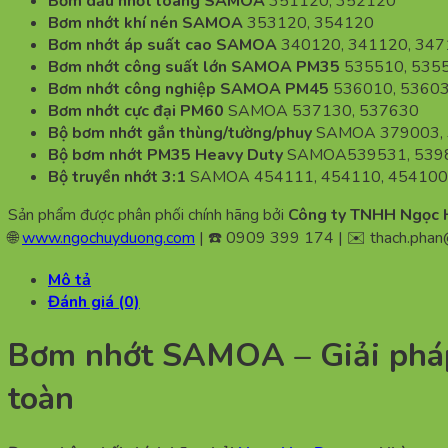
Bơm dầu nhớt loãng SAMOA
351120, 352120
Bơm nhớt khí nén SAMOA
353120, 354120
Bơm nhớt áp suất cao SAMOA
340120, 341120, 347
Bơm nhớt công suất lớn SAMOA PM35
535510, 5355
Bơm nhớt công nghiệp SAMOA PM45
536010, 53603
Bơm nhớt cực đại PM60
SAMOA 537130, 537630
Bộ bơm nhớt gắn thùng/tường/phuy
SAMOA 379003, 3
Bộ bơm nhớt PM35 Heavy Duty
SAMOA539531, 53983
Bộ truyền nhớt 3:1
SAMOA 454111, 454110, 454100
Sản phẩm được phân phối chính hãng bởi
Công ty TNHH Ngọc 
🌐
www.ngochuyduong.com
| ☎️ 0909 399 174 | ✉️
thach.pha
Mô tả
Đánh giá (0)
Bơm nhớt SAMOA – Giải pháp 
toàn