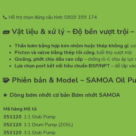
📞 Hỗ trợ chọn đúng cấu hình: 0909 399 174
🧱 Vật liệu & xử lý – Độ bền vượt trộ
Thân bơm bằng hợp kim nhôm hoặc thép không gỉ
, s
Piston và valve bằng thép tôi cứng
, tuổi thọ vượt trội
Gioăng, phớt chịu dầu cao cấp
– chống rò rỉ, chịu áp lực
Lựa chọn port kết nối tiêu chuẩn BSP/NPT
– dễ lắp và
🧩 Phiên bản & Model – SAMOA Oil 
🔹 Dòng bơm nhớt cơ bản Bơm nhớt SAMOA
Mã hàng
Mô tả
351120
1:1 Stub Pump
352120
1:1 Drum Pump (205L)
353120
3:1 Stub Pump