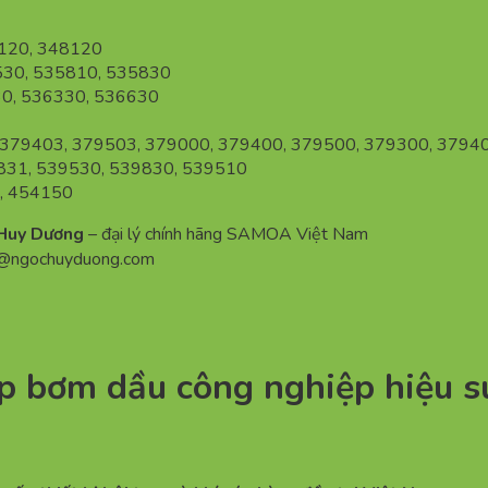
120, 348120
30, 535810, 535830
0, 536330, 536630
79403, 379503, 379000, 379400, 379500, 379300, 3794
1, 539530, 539830, 539510
, 454150
Huy Dương
– đại lý chính hãng SAMOA Việt Nam
n@ngochuyduong.com
bơm dầu công nghiệp hiệu suấ