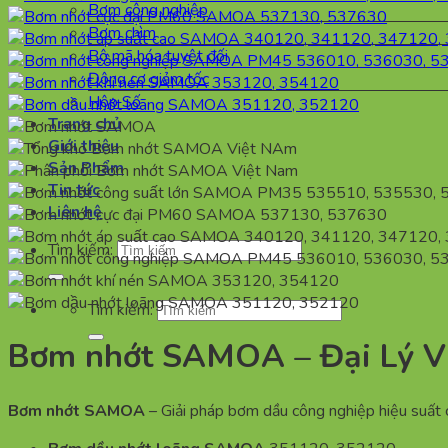
Bơm công nghiệp
Bơm chìm
Bộ mã hóa tuyệt đối
Động cơ giảm tốc
Hộp Số
Trang chủ
Giới thiệu
Sản Phẩm
Tin tức
Liên hệ
Tìm kiếm:
Tìm kiếm:
Bơm nhớt SAMOA – Đại Lý V
Bơm nhớt SAMOA
– Giải pháp bơm dầu công nghiệp hiệu suất c