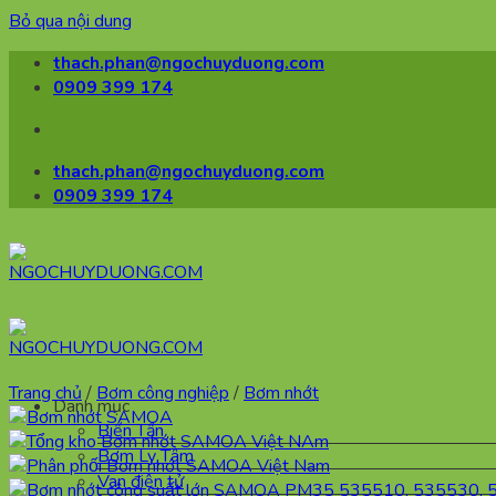
Bỏ qua nội dung
thach.phan@ngochuyduong.com
0909 399 174
thach.phan@ngochuyduong.com
0909 399 174
Trang chủ
/
Bơm công nghiệp
/
Bơm nhớt
Danh mục
Biến Tần
Bơm Ly Tâm
Van điện tử