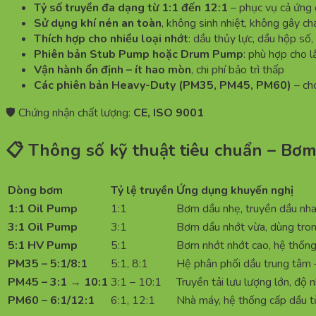
Tỷ số truyền đa dạng từ 1:1 đến 12:1
– phục vụ cả ứng 
Sử dụng khí nén an toàn
, không sinh nhiệt, không gây ch
Thích hợp cho nhiều loại nhớt
: dầu thủy lực, dầu hộp số
Phiên bản Stub Pump hoặc Drum Pump
: phù hợp cho 
Vận hành ổn định – ít hao mòn
, chi phí bảo trì thấp
Các phiên bản Heavy-Duty (PM35, PM45, PM60)
– cho
🛡️ Chứng nhận chất lượng:
CE, ISO 9001
📋 Thông số kỹ thuật tiêu chuẩn – B
Dòng bơm
Tỷ lệ truyền
Ứng dụng khuyến nghị
1:1 Oil Pump
1:1
Bơm dầu nhẹ, truyền dầu nha
3:1 Oil Pump
3:1
Bơm dầu nhớt vừa, dùng tron
5:1 HV Pump
5:1
Bơm nhớt nhớt cao, hệ thống
PM35 – 5:1/8:1
5:1, 8:1
Hệ phân phối dầu trung tâm
PM45 – 3:1 → 10:1
3:1 – 10:1
Truyền tải lưu lượng lớn, độ 
PM60 – 6:1/12:1
6:1, 12:1
Nhà máy, hệ thống cấp dầu t