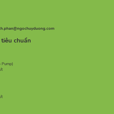
ch.phan@ngochuyduong.com
tiêu chuẩn
b Pump)
ít
ít