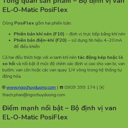
Tổng quan sản phẩm – Bộ định vị van
EL-O-Matic PosiFlex
Dòng
PosiFlex
gồm hai phiên bản:
Phiên bản khí nén (F10)
– định vị trực tiếp bằng khí nén
Phiên bản điện–khí (F20)
– sử dụng tín hiệu 4–20 mA
để điều khiển
Cả hai đều thích hợp với xi lanh khí nén
tác động kép hoặc lò
xo hồi
và nổi bật ở mức độ chính xác định vị cao cho van bi, van
bướm, van côn hoặc các van quay 1/4 vòng trong hệ thống tự
động hóa.
🌐
www.ngochuyduong.com
| ☎️ 0909 399 174 | ✉️
thach.phan@ngochuyduong.com
Điểm mạnh nổi bật – Bộ định vị van
EL-O-Matic PosiFlex