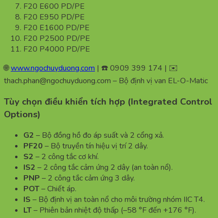
F20 E600 PD/PE
F20 E950 PD/PE
F20 E1600 PD/PE
F20 P2500 PD/PE
F20 P4000 PD/PE
🌐
www.ngochuyduong.com
| ☎️ 0909 399 174 | ✉️
thach.phan@ngochuyduong.com – Bộ định vị van EL-O-Matic
Tùy chọn điều khiển tích hợp (Integrated Control
Options)
G2
– Bộ đồng hồ đo áp suất và 2 cổng xả.
PF20
– Bộ truyền tín hiệu vị trí 2 dây.
S2
– 2 công tắc cơ khí.
IS2
– 2 công tắc cảm ứng 2 dây (an toàn nổ).
PNP
– 2 công tắc cảm ứng 3 dây.
POT
– Chiết áp.
IS
– Bộ định vị an toàn nổ cho môi trường nhóm IIC T4.
LT
– Phiên bản nhiệt độ thấp (–58 °F đến +176 °F).