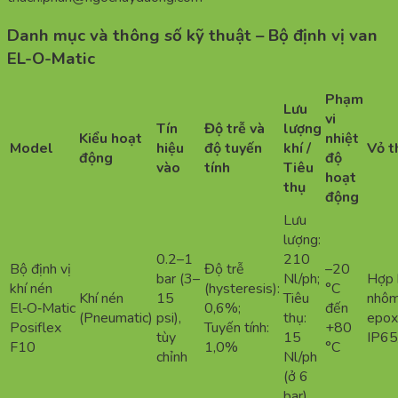
Danh mục và thông số kỹ thuật – Bộ định vị van
EL-O-Matic
Phạm
Lưu
vi
Tín
Độ trễ và
lượng
Kiểu hoạt
nhiệt
Model
hiệu
độ tuyến
khí /
Vỏ t
động
độ
vào
tính
Tiêu
hoạt
thụ
động
Lưu
lượng:
0.2–1
210
Bộ định vị
Độ trễ
–20
bar (3–
Nl/ph;
Hợp 
khí nén
(hysteresis):
°C
Khí nén
15
Tiêu
nhôm
El‑O‑Matic
0,6%;
đến
(Pneumatic)
psi),
thụ:
epox
Posiflex
Tuyến tính:
+80
tùy
15
IP6
F10
1,0%
°C
chỉnh
Nl/ph
(ở 6
bar)