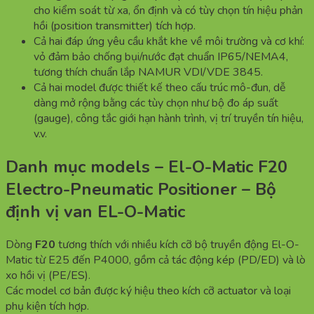
cho kiểm soát từ xa, ổn định và có tùy chọn tín hiệu phản
hồi (position transmitter) tích hợp.
Cả hai đáp ứng yêu cầu khắt khe về môi trường và cơ khí:
vỏ đảm bảo chống bụi/nước đạt chuẩn IP65/NEMA4,
tương thích chuẩn lắp NAMUR VDI/VDE 3845.
Cả hai model được thiết kế theo cấu trúc mô-đun, dễ
dàng mở rộng bằng các tùy chọn như bộ đo áp suất
(gauge), công tắc giới hạn hành trình, vị trí truyền tín hiệu,
v.v.
Danh mục models – El-O-Matic F20
Electro-Pneumatic Positioner – Bộ
định vị van EL-O-Matic
Dòng
F20
tương thích với nhiều kích cỡ bộ truyền động El-O-
Matic từ E25 đến P4000, gồm cả tác động kép (PD/ED) và lò
xo hồi vị (PE/ES).
Các model cơ bản được ký hiệu theo kích cỡ actuator và loại
phụ kiện tích hợp.