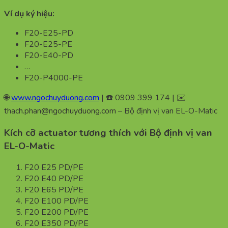
Ví dụ ký hiệu:
F20-E25-PD
F20-E25-PE
F20-E40-PD
…
F20-P4000-PE
🌐
www.ngochuyduong.com
| ☎️ 0909 399 174 | ✉️
thach.phan@ngochuyduong.com – Bộ định vị van EL-O-Matic
Kích cỡ actuator tương thích với Bộ định vị van
EL-O-Matic
F20 E25 PD/PE
F20 E40 PD/PE
F20 E65 PD/PE
F20 E100 PD/PE
F20 E200 PD/PE
F20 E350 PD/PE