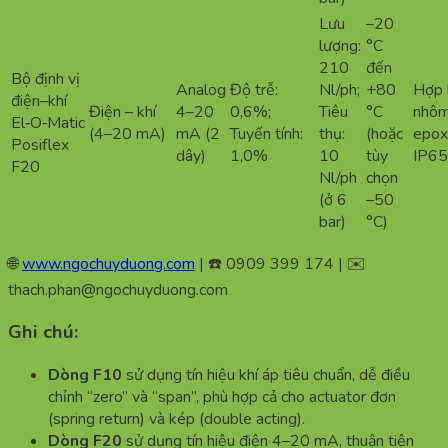
Lưu
–20
lượng:
°C
210
đến
Bộ định vị
Analog
Độ trễ:
Nl/ph;
+80
Hợp 
điện–khí
Điện – khí
4–20
0,6%;
Tiêu
°C
nhôm
El‑O‑Matic
(4–20 mA)
mA (2
Tuyến tính:
thụ:
(hoặc
epox
Posiflex
dây)
1,0%
10
tùy
IP6
F20
Nl/ph
chọn
(ở 6
–50
bar)
°C)
🌐
www.ngochuyduong.com
| ☎️ 0909 399 174 | ✉️
thach.phan@ngochuyduong.com
Ghi chú:
Dòng F10
sử dụng tín hiệu khí áp tiêu chuẩn, dễ điều
chỉnh “zero” và “span”, phù hợp cả cho actuator đơn
(spring return) và kép (double acting).
Dòng F20
sử dụng tín hiệu điện 4–20 mA, thuận tiện