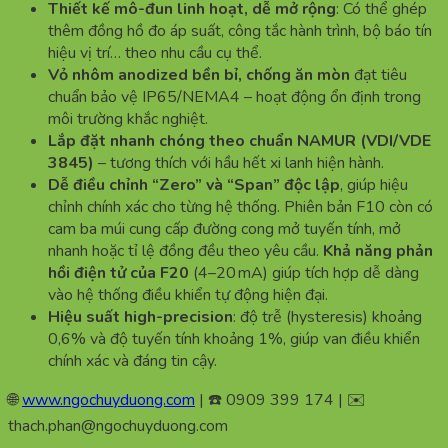
Thiết kế mô-đun linh hoạt, dễ mở rộng
: Có thể ghép
thêm đồng hồ đo áp suất, công tắc hành trình, bộ báo tín
hiệu vị trí… theo nhu cầu cụ thể.
Vỏ nhôm anodized bền bỉ, chống ăn mòn
đạt tiêu
chuẩn bảo vệ IP65/NEMA4 – hoạt động ổn định trong
môi trường khắc nghiệt.
Lắp đặt nhanh chóng theo chuẩn NAMUR (VDI/VDE
3845)
– tương thích với hầu hết xi lanh hiện hành.
Dễ điều chỉnh “Zero” và “Span” độc lập
, giúp hiệu
chỉnh chính xác cho từng hệ thống. Phiên bản F10 còn có
cam ba múi cung cấp đường cong mở tuyến tính, mở
nhanh hoặc tỉ lệ đồng đều theo yêu cầu.
Khả năng phản
hồi điện tử của F20
(4–20 mA) giúp tích hợp dễ dàng
vào hệ thống điều khiển tự động hiện đại.
Hiệu suất high-precision
: độ trễ (hysteresis) khoảng
0,6% và độ tuyến tính khoảng 1%, giúp van điều khiển
chính xác và đáng tin cậy.
🌐
www.ngochuyduong.com
| ☎️ 0909 399 174 | ✉️
thach.phan@ngochuyduong.com