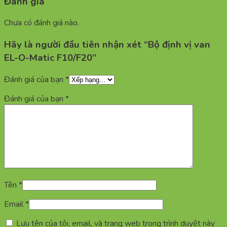
Đánh giá
Chưa có đánh giá nào.
Hãy là người đầu tiên nhận xét “Bộ định vị van
EL-O-Matic F10/F20”
Đánh giá của bạn
*
Đánh giá của bạn
*
Tên
*
Email
*
Lưu tên của tôi, email, và trang web trong trình duyệt này