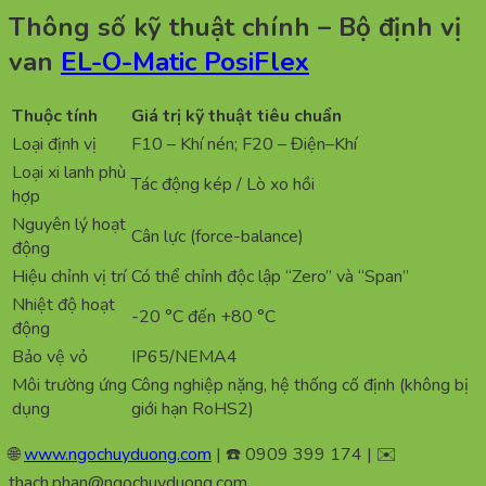
Thông số kỹ thuật chính – Bộ định vị
van
EL-O-Matic PosiFlex
Thuộc tính
Giá trị kỹ thuật tiêu chuẩn
Loại định vị
F10 – Khí nén; F20 – Điện–Khí
Loại xi lanh phù
Tác động kép / Lò xo hồi
hợp
Nguyên lý hoạt
Cân lực (force-balance)
động
Hiệu chỉnh vị trí
Có thể chỉnh độc lập “Zero” và “Span”
Nhiệt độ hoạt
-20 °C đến +80 °C
động
Bảo vệ vỏ
IP65/NEMA4
Môi trường ứng
Công nghiệp nặng, hệ thống cố định (không bị
dụng
giới hạn RoHS2)
🌐
www.ngochuyduong.com
| ☎️ 0909 399 174 | ✉️
thach.phan@ngochuyduong.com