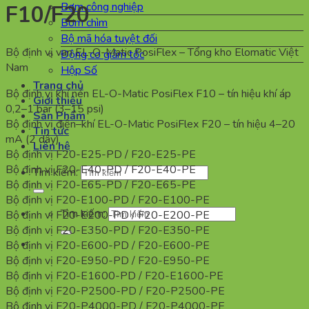
Bơm công nghiệp
F10/F20
Bơm chìm
Bộ mã hóa tuyệt đối
Bộ định vị van EL-O-Matic PosiFlex – Tổng kho Elomatic Việt
Động cơ giảm tốc
Nam
Hộp Số
Trang chủ
Bộ định vị khí nén EL-O-Matic PosiFlex F10 – tín hiệu khí áp
Giới thiệu
0,2–1 bar (3–15 psi)
Sản Phẩm
Bộ định vị điện–khí EL-O-Matic PosiFlex F20 – tín hiệu 4–20
Tin tức
mA (2 dây)
Liên hệ
Bộ định vị F20-E25-PD / F20-E25-PE
Bộ định vị F20-E40-PD / F20-E40-PE
Tìm kiếm:
Bộ định vị F20-E65-PD / F20-E65-PE
Bộ định vị F20-E100-PD / F20-E100-PE
Tìm kiếm:
Bộ định vị F20-E200-PD / F20-E200-PE
Bộ định vị F20-E350-PD / F20-E350-PE
Bộ định vị F20-E600-PD / F20-E600-PE
Bộ định vị F20-E950-PD / F20-E950-PE
Bộ định vị F20-E1600-PD / F20-E1600-PE
Bộ định vị F20-P2500-PD / F20-P2500-PE
Bộ định vị F20-P4000-PD / F20-P4000-PE