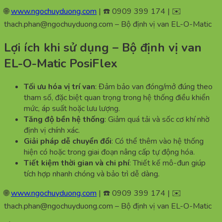
🌐
www.ngochuyduong.com
| ☎️ 0909 399 174 | ✉️
thach.phan@ngochuyduong.com – Bộ định vị van EL-O-Matic
Lợi ích khi sử dụng – Bộ định vị van
EL-O-Matic PosiFlex
Tối ưu hóa vị trí van
: Đảm bảo van đóng/mở đúng theo
tham số, đặc biệt quan trọng trong hệ thống điều khiển
mức, áp suất hoặc lưu lượng.
Tăng độ bền hệ thống
: Giảm quá tải và sốc cơ khí nhờ
định vị chính xác.
Giải pháp dễ chuyển đổi
: Có thể thêm vào hệ thống
hiện có hoặc trong giai đoạn nâng cấp tự động hóa.
Tiết kiệm thời gian và chi phí
: Thiết kế mô-đun giúp
tích hợp nhanh chóng và bảo trì dễ dàng.
🌐
www.ngochuyduong.com
| ☎️ 0909 399 174 | ✉️
thach.phan@ngochuyduong.com – Bộ định vị van EL-O-Matic