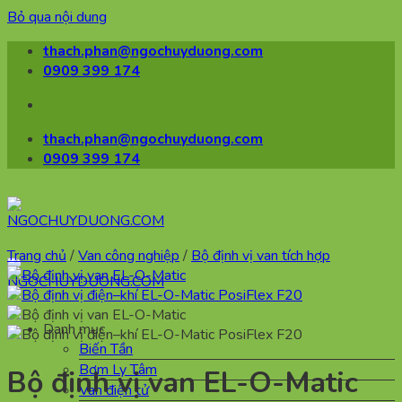
Bỏ qua nội dung
thach.phan@ngochuyduong.com
0909 399 174
thach.phan@ngochuyduong.com
0909 399 174
Trang chủ
/
Van công nghiệp
/
Bộ định vị van tích hợp
Danh mục
Biến Tần
Bơm Ly Tâm
Bộ định vị van EL-O-Matic
Van điện tử