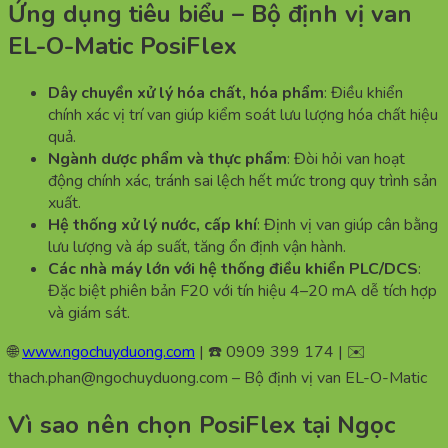
Ứng dụng tiêu biểu – Bộ định vị van
EL-O-Matic PosiFlex
Dây chuyền xử lý hóa chất, hóa phẩm
: Điều khiển
chính xác vị trí van giúp kiểm soát lưu lượng hóa chất hiệu
quả.
Ngành dược phẩm và thực phẩm
: Đòi hỏi van hoạt
động chính xác, tránh sai lệch hết mức trong quy trình sản
xuất.
Hệ thống xử lý nước, cấp khí
: Định vị van giúp cân bằng
lưu lượng và áp suất, tăng ổn định vận hành.
Các nhà máy lớn với hệ thống điều khiển PLC/DCS
:
Đặc biệt phiên bản F20 với tín hiệu 4–20 mA dễ tích hợp
và giám sát.
🌐
www.ngochuyduong.com
| ☎️ 0909 399 174 | ✉️
thach.phan@ngochuyduong.com – Bộ định vị van EL-O-Matic
Vì sao nên chọn PosiFlex tại Ngọc