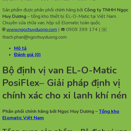
Sản phẩm được phân phối chính hãng bởi
Công ty TNHH Ngọc
Huy Dương
– tổng kho thiết bị EL-O-Matic tại Việt Nam.
Chuyên sửa chữa van, hộp số Elomatic toàn quốc.
🌐
www.ngochuyduong.com
| ☎️ 0909 399 174 | ✉️
thach.phan@ngochuyduong.com
Mô tả
Đánh giá (0)
Bộ định vị van EL-O-Matic
PosiFlex– Giải pháp định vị
chính xác cho xi lanh khí nén
Phân phối chính hãng bởi Ngọc Huy Dương –
Tổng kho
Elomatic Việt Nam