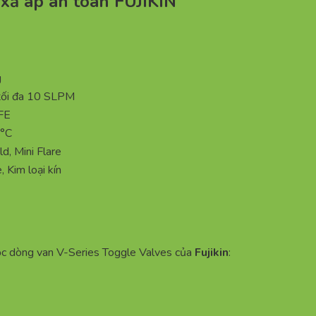
 xả áp an toàn FUJIKIN
g
 tối đa 10 SLPM
FE
°C
, Mini Flare
 Kim loại kín
ộc dòng van V-Series Toggle Valves của
Fujikin
: