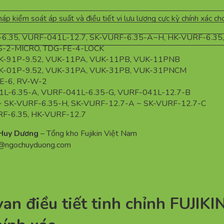
háp kiểm soát áp suất và điều tiết vi lưu lượng cực kỳ chính xác ch
6.35, VURF-041L-12.7, SK-VURF-6.35-A~H, HK-VURF-6.35
S-2-MICRO, TDG-FE-4-LOCK
K-91P-9.52, VUK-11PA, VUK-11PB, VUK-11PNB
K-01P-9.52, VUK-31PA, VUK-31PB, VUK-31PNCM
E-6, RV-W-2
L-6.35-A, VURF-041L-6.35-G, VURF-041L-12.7-B
~ SK-VURF-6.35-H, SK-VURF-12.7-A ~ SK-VURF-12.7-C
F-6.35, HK-VURF-12.7
Huy Dương
– Tổng kho Fujikin Việt Nam
n@ngochuyduong.com
an điều tiết tinh chỉnh FUJIKI