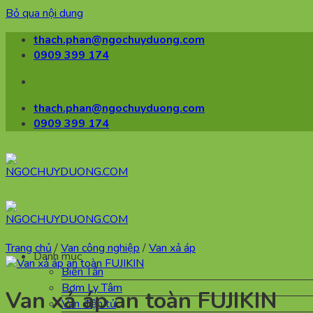
Bỏ qua nội dung
thach.phan@ngochuyduong.com
0909 399 174
thach.phan@ngochuyduong.com
0909 399 174
Trang chủ
/
Van công nghiệp
/
Van xả áp
Danh mục
Biến Tần
Bơm Ly Tâm
Van xả áp an toàn FUJIKIN
Van điện tử