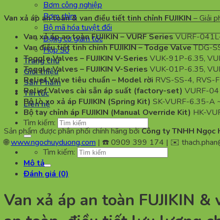
Bơm công nghiệp
Bơm chìm
Van xả áp an toàn & van điều tiết tinh chỉnh FUJIKIN
– Giải p
Bộ mã hóa tuyệt đối
Van xả áp an toàn FUJIKIN – VURF Series
VURF-041L-
Động cơ giảm tốc
Van điều tiết tinh chỉnh FUJIKIN – Todge Valve
TDG-S
Hộp Số
Toggle Valves – FUJIKIN V-Series
VUK-91P-6.35, VU
Trang chủ
Toggle Valves – FUJIKIN V-Series
VUK-01P-6.35, VU
Giới thiệu
Relief Valve tiêu chuẩn – Model rời
RVS-SS-4, RVS-F
Sản Phẩm
Relief Valves cài sẵn áp suất (factory-set)
VURF-041
Tin tức
Bộ lò xo xả áp FUJIKIN (Spring Kit)
SK-VURF-6.35-A 
Liên hệ
Bộ tay chỉnh áp FUJIKIN (Manual Override Kit)
HK-VUR
Tìm kiếm:
Sản phẩm được phân phối chính hãng bởi
Công ty TNHH Ngọc 
🌐
www.ngochuyduong.com
| ☎️ 0909 399 174 | ✉️
thach.pha
Tìm kiếm:
Mô tả
Đánh giá (0)
Van xả áp an toàn FUJIKIN & v