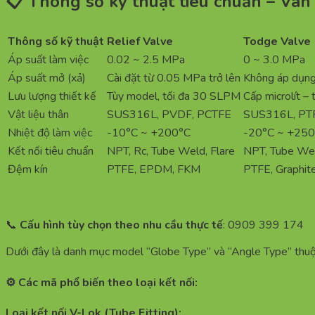
📋 Thông số kỹ thuật tiêu chuẩn – Van
Thông số kỹ thuật
Relief Valve
Todge Valve
Áp suất làm việc
0.02 ~ 2.5 MPa
0 ~ 3.0 MPa
Áp suất mở (xả)
Cài đặt từ 0.05 MPa trở lên
Không áp dụn
Lưu lượng thiết kế
Tùy model, tối đa 30 SLPM
Cấp microlít –
Vật liệu thân
SUS316L, PVDF, PCTFE
SUS316L, PT
Nhiệt độ làm việc
-10°C ~ +200°C
-20°C ~ +250
Kết nối tiêu chuẩn
NPT, Rc, Tube Weld, Flare
NPT, Tube Weld
Đệm kín
PTFE, EPDM, FKM
PTFE, Graphite,
📞
Cấu hình tùy chọn theo nhu cầu thực tế
: 0909 399 174
Dưới đây là danh mục model “Globe Type” và “Angle Type” thu
⚙️ Các mã phổ biến theo loại kết nối:
Loại kết nối V-Lok (Tube Fitting):