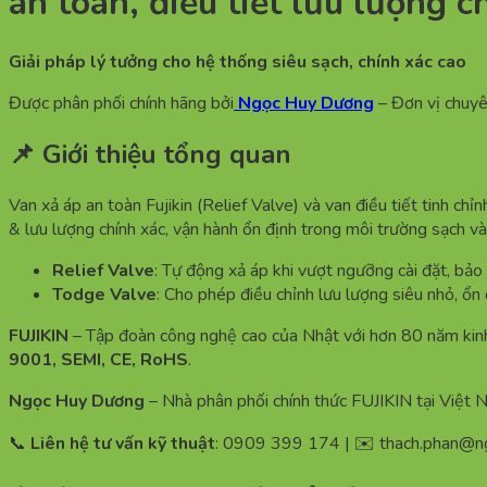
an toàn, điều tiết lưu lượng c
Giải pháp lý tưởng cho hệ thống siêu sạch, chính xác cao
Được phân phối chính hãng bởi
Ngọc Huy Dương
– Đơn vị chuyê
📌 Giới thiệu tổng quan
Van xả áp an toàn Fujikin (Relief Valve) và van điều tiết tinh ch
& lưu lượng chính xác, vận hành ổn định trong môi trường sạch và
Relief Valve
: Tự động xả áp khi vượt ngưỡng cài đặt, bảo 
Todge Valve
: Cho phép điều chỉnh lưu lượng siêu nhỏ, ổn 
FUJIKIN
– Tập đoàn công nghệ cao của Nhật với hơn 80 năm kinh 
9001, SEMI, CE, RoHS
.
Ngọc Huy Dương
– Nhà phân phối chính thức FUJIKIN tại Việt
📞
Liên hệ tư vấn kỹ thuật
: 0909 399 174 | ✉️ thach.phan@