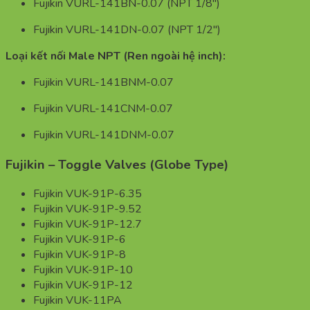
Fujikin VURL-141BN-0.07 (NPT 1/8″)
Fujikin VURL-141DN-0.07 (NPT 1/2″)
Loại kết nối Male NPT (Ren ngoài hệ inch):
Fujikin VURL-141BNM-0.07
Fujikin VURL-141CNM-0.07
Fujikin VURL-141DNM-0.07
Fujikin – Toggle Valves (Globe Type)
Fujikin VUK-91P-6.35
Fujikin VUK-91P-9.52
Fujikin VUK-91P-12.7
Fujikin VUK-91P-6
Fujikin VUK-91P-8
Fujikin VUK-91P-10
Fujikin VUK-91P-12
Fujikin VUK-11PA