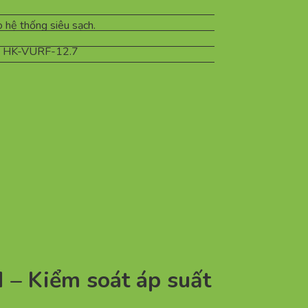
o hệ thống siêu sạch.
, HK-VURF-12.7
N – Kiểm soát áp suất