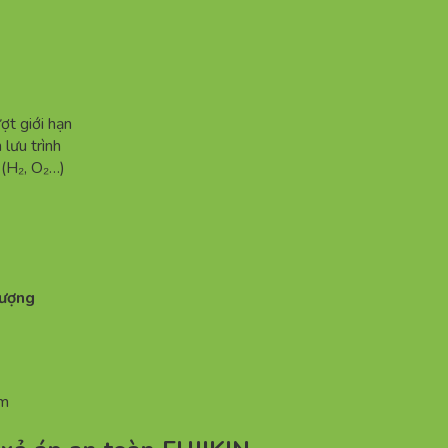
ượt giới hạn
 lưu trình
t (H₂, O₂…)
lượng
om