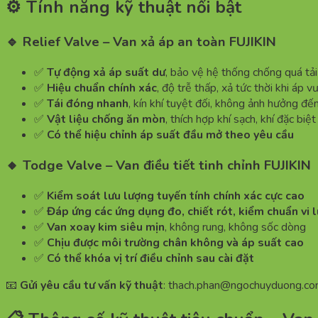
⚙️ Tính năng kỹ thuật nổi bật
🔹 Relief Valve – Van xả áp an toàn FUJIKIN
✅
Tự động xả áp suất dư
, bảo vệ hệ thống chống quá tải
✅
Hiệu chuẩn chính xác
, độ trễ thấp, xả tức thời khi áp v
✅
Tái đóng nhanh
, kín khí tuyệt đối, không ảnh hưởng đến
✅
Vật liệu chống ăn mòn
, thích hợp khí sạch, khí đặc biệ
✅
Có thể hiệu chỉnh áp suất đầu mở theo yêu cầu
🔸 Todge Valve – Van điều tiết tinh chỉnh FUJIKIN
✅
Kiểm soát lưu lượng tuyến tính chính xác cực cao
✅
Đáp ứng các ứng dụng đo, chiết rót, kiểm chuẩn vi 
✅
Van xoay kim siêu mịn
, không rung, không sốc dòng
✅
Chịu được môi trường chân không và áp suất cao
✅
Có thể khóa vị trí điều chỉnh sau cài đặt
📧
Gửi yêu cầu tư vấn kỹ thuật
: thach.phan@ngochuyduong.c