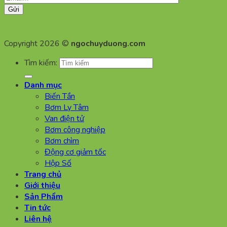
Copyright 2026 ©
ngochuyduong.com
Tìm kiếm:
Danh mục
Biến Tần
Bơm Ly Tâm
Van điện tử
Bơm công nghiệp
Bơm chìm
Động cơ giảm tốc
Hộp Số
Trang chủ
Giới thiệu
Sản Phẩm
Tin tức
Liên hệ