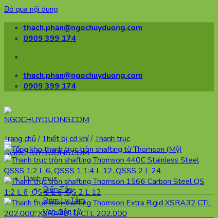
Bỏ qua nội dung
thach.phan@ngochuyduong.com
0909 399 174
thach.phan@ngochuyduong.com
0909 399 174
Trang chủ
/
Thiết bị cơ khí
/
Thanh trục
Danh mục
Biến Tần
Bơm Ly Tâm
Van điện tử