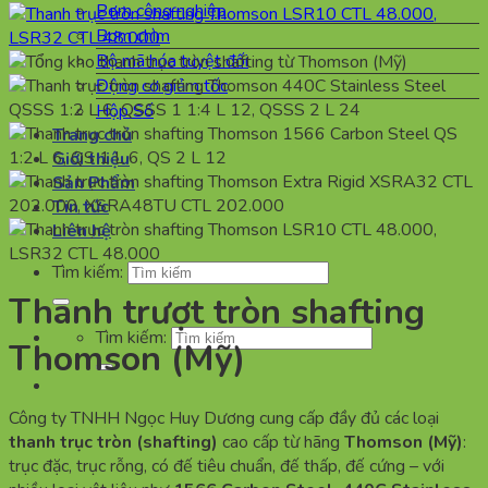
Bơm công nghiệp
Bơm chìm
Bộ mã hóa tuyệt đối
Động cơ giảm tốc
Hộp Số
Trang chủ
Giới thiệu
Sản Phẩm
Tin tức
Liên hệ
Tìm kiếm:
Thanh trượt tròn shafting
Tìm kiếm:
Thomson (Mỹ)
Công ty TNHH Ngọc Huy Dương cung cấp đầy đủ các loại
thanh trục tròn (shafting)
cao cấp từ hãng
Thomson (Mỹ)
:
trục đặc, trục rỗng, có đế tiêu chuẩn, đế thấp, đế cứng – với