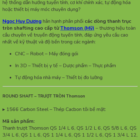
hệ thống dẫn hướng tuyến tính, cơ khí chính xác, tự động hóa
hoặc thiết bị máy móc chuyên dụng?
Ngọc Huy Dương
hân hạnh phân phối
các dòng thanh trục
tròn shafting cao cấp từ
Thomson (Mỹ)
– thương hiệu toàn
cầu chuyên về truyền động tuyến tính, đáp ứng yêu cầu cao
nhất về kỹ thuật và độ bền trong các ngành:
CNC – Robot – Máy đóng gói
In 3D – Thiết bị y tế – Dược phẩm – Thực phẩm
Tự động hóa nhà máy – Thiết bị đo lường
ROUND SHAFT – TRƯỢT TRÒN Thomson
▸ 1566 Carbon Steel – Thép Cacbon tôi bề mặt:
Mã sản phẩm:
Thanh trượt Thomson QS 1/4 L 6, QS 1/2 L 6, QS 5/8 L 6, QS
3/4 L 6, QS 1 L 6, QS 1 1/4 L 6, QS 1 1/2 L 6, QS 1 3/4 L 12,