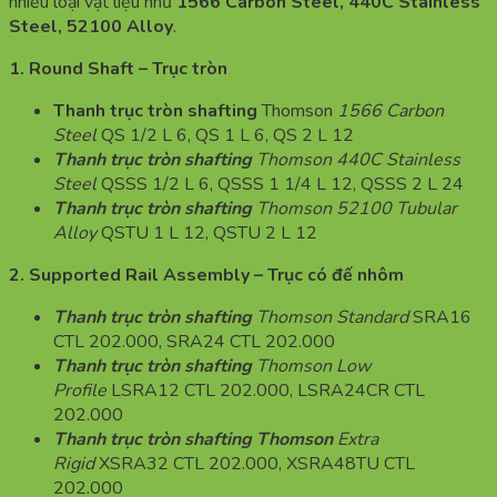
nhiều loại vật liệu như
1566 Carbon Steel, 440C Stainless
Steel, 52100 Alloy
.
1. Round Shaft – Trục tròn
Thanh trục tròn shafting
Thomson
1566 Carbon
Steel
QS 1/2 L 6, QS 1 L 6, QS 2 L 12
Thanh trục tròn shafting
Thomson 440C Stainless
Steel
QSSS 1/2 L 6, QSSS 1 1/4 L 12, QSSS 2 L 24
Thanh trục tròn shafting
Thomson 52100 Tubular
Alloy
QSTU 1 L 12, QSTU 2 L 12
2. Supported Rail Assembly – Trục có đế nhôm
Thanh trục tròn shafting
Thomson Standard
SRA16
CTL 202.000, SRA24 CTL 202.000
Thanh trục tròn shafting
Thomson Low
Profile
LSRA12 CTL 202.000, LSRA24CR CTL
202.000
Thanh trục tròn shafting Thomson
Extra
Rigid
XSRA32 CTL 202.000, XSRA48TU CTL
202.000