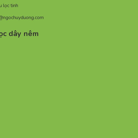
 lọc tinh
n@ngochuyduong.com
lọc dây nêm