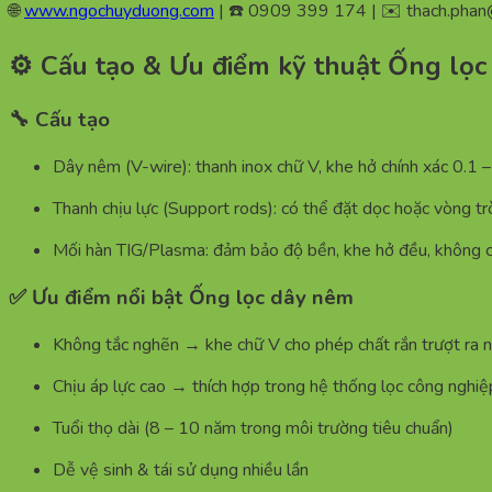
🌐
www.ngochuyduong.com
| ☎️ 0909 399 174 | ✉️
thach.pha
⚙️ Cấu tạo & Ưu điểm kỹ thuật Ống lọ
🔧 Cấu tạo
Dây nêm (V-wire): thanh inox chữ V, khe hở chính xác 0.1 
Thanh chịu lực (Support rods): có thể đặt dọc hoặc vòng t
Mối hàn TIG/Plasma: đảm bảo độ bền, khe hở đều, không 
✅ Ưu điểm nổi bật Ống lọc dây nêm
Không tắc nghẽn → khe chữ V cho phép chất rắn trượt ra 
Chịu áp lực cao → thích hợp trong hệ thống lọc công nghi
Tuổi thọ dài (8 – 10 năm trong môi trường tiêu chuẩn)
Dễ vệ sinh & tái sử dụng nhiều lần