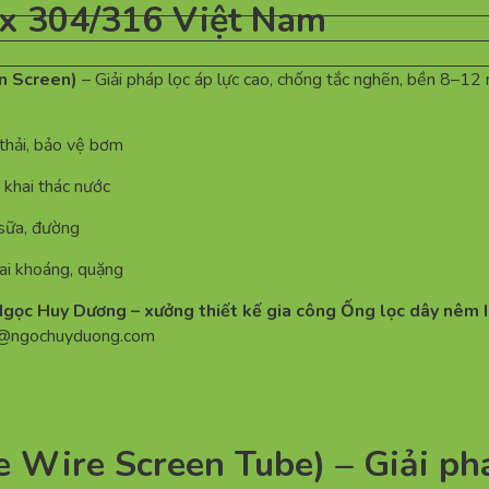
ox 304/316 Việt Nam
n Screen)
– Giải pháp lọc áp lực cao, chống tắc nghẽn, bền 8–12
thải, bảo vệ bơm
 khai thác nước
 sữa, đường
ai khoáng, quặng
ọc Huy Dương – xưởng thiết kế gia công Ống lọc dây nêm I
n@ngochuyduong.com
Wire Screen Tube) – Giải phá