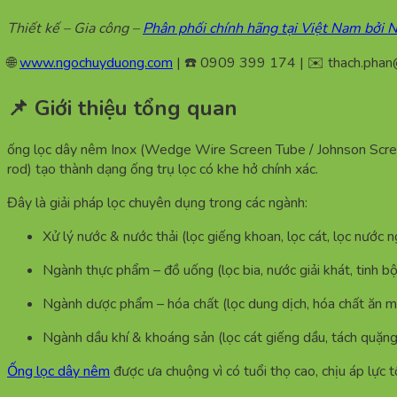
Thiết kế – Gia công –
Phân phối chính hãng tại Việt Nam bởi
🌐
www.ngochuyduong.com
| ☎️ 0909 399 174 | ✉️
thach.pha
📌 Giới thiệu tổng quan
ống lọc dây nêm Inox (Wedge Wire Screen Tube / Johnson Screen)
rod) tạo thành dạng ống trụ lọc có khe hở chính xác.
Đây là giải pháp lọc chuyên dụng trong các ngành:
Xử lý nước & nước thải (lọc giếng khoan, lọc cát, lọc nước 
Ngành thực phẩm – đồ uống (lọc bia, nước giải khát, tinh bộ
Ngành dược phẩm – hóa chất (lọc dung dịch, hóa chất ăn mò
Ngành dầu khí & khoáng sản (lọc cát giếng dầu, tách quặng,
Ống lọc dây nêm
được ưa chuộng vì có tuổi thọ cao, chịu áp lực t