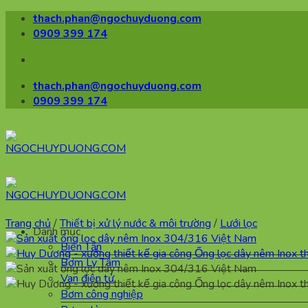
Bỏ
thach.phan@ngochuyduong.com
qua
0909 399 174
nội
dung
thach.phan@ngochuyduong.com
0909 399 174
Trang chủ
/
Thiết bị xử lý nước & môi trường
/
Lưới lọc
Danh mục
Biến Tần
Bơm Ly Tâm
Van điện tử
Bơm công nghiệp