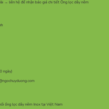
 dài → liên hệ để nhận báo giá chi tiết Ống lọc dây nêm
nh
60 ngày)
n@ngochuyduong.com
ống lọc dây nêm Inox tại Việt Nam