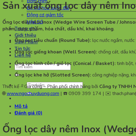
Bơm chìm
Sản xuất ống lọc dây nêm In
Bộ mã hóa tuyệt đối
Động cơ giảm tốc
Hộp Số
Ống lọc dây nêm Inox (Wedge Wire Screen Tube / Johnso
Trang chủ
phẩm, dược phẩm, hóa chất, dầu khí, khai khoáng
.
Giới thiệu
Ống lọc tiêu chuẩn (Round Tube):
lọc nước ngầm, nước 
Sản Phẩm
Tin tức
Ống lọc giếng khoan (Well Screen):
chống cát, dầu khí,
Liên hệ
Ống lọc hình côn / giỏ lọc (Conical / Basket):
tinh bột,
Tìm
kiếm:
Ống lọc khe hở (Slotted Screen):
công nghiệp nặng, kh
Tìm
Thiết kế – Gia công – Phân phối chính hãng bởi
Công ty TNHH Ng
kiếm:
🌐
www.ngochuyduong.com
| ☎️ 0909 399 174 | ✉️
thach.pha
Mô tả
Đánh giá (0)
Ống lọc dây nêm Inox (Wedge 