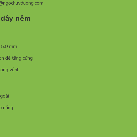
n@ngochuyduong.com
c dây nêm
– 5.0 mm
ròn để tăng cứng
cong vênh
ngoài
ệp nặng