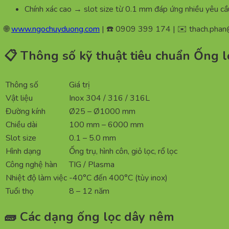
Chính xác cao → slot size từ 0.1 mm đáp ứng nhiều yêu cầu
🌐
www.ngochuyduong.com
| ☎️ 0909 399 174 | ✉️
thach.pha
📋 Thông số kỹ thuật tiêu chuẩn Ống 
Thông số
Giá trị
Vật liệu
Inox 304 / 316 / 316L
Đường kính
Ø25 – Ø1000 mm
Chiều dài
100 mm – 6000 mm
Slot size
0.1 – 5.0 mm
Hình dạng
Ống trụ, hình côn, giỏ lọc, rổ lọc
Công nghệ hàn
TIG / Plasma
Nhiệt độ làm việc
-40°C đến 400°C (tùy inox)
Tuổi thọ
8 – 12 năm
🧱 Các dạng ống lọc dây nêm