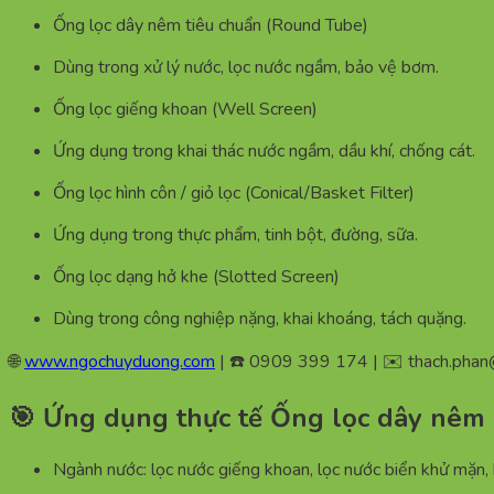
Ống lọc dây nêm tiêu chuẩn (Round Tube)
Dùng trong xử lý nước, lọc nước ngầm, bảo vệ bơm.
Ống lọc giếng khoan (Well Screen)
Ứng dụng trong khai thác nước ngầm, dầu khí, chống cát.
Ống lọc hình côn / giỏ lọc (Conical/Basket Filter)
Ứng dụng trong thực phẩm, tinh bột, đường, sữa.
Ống lọc dạng hở khe (Slotted Screen)
Dùng trong công nghiệp nặng, khai khoáng, tách quặng.
🌐
www.ngochuyduong.com
| ☎️ 0909 399 174 | ✉️
thach.pha
🎯 Ứng dụng thực tế Ống lọc dây nêm
Ngành nước: lọc nước giếng khoan, lọc nước biển khử mặn