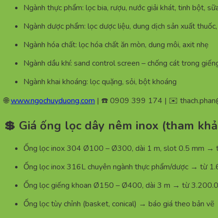
Ngành thực phẩm: lọc bia, rượu, nước giải khát, tinh bột, sữ
Ngành dược phẩm: lọc dược liệu, dung dịch sản xuất thuốc,
Ngành hóa chất: lọc hóa chất ăn mòn, dung môi, axit nhẹ
Ngành dầu khí: sand control screen – chống cát trong giến
Ngành khai khoáng: lọc quặng, sỏi, bột khoáng
🌐
www.ngochuyduong.com
| ☎️ 0909 399 174 | ✉️
thach.pha
💲 Giá ống lọc dây nêm inox (tham kh
Ống lọc inox 304 Ø100 – Ø300, dài 1 m, slot 0.5 mm 
Ống lọc inox 316L chuyên ngành thực phẩm/dược → từ 
Ống lọc giếng khoan Ø150 – Ø400, dài 3 m → từ 3.200
Ống lọc tùy chỉnh (basket, conical) → báo giá theo bản vẽ