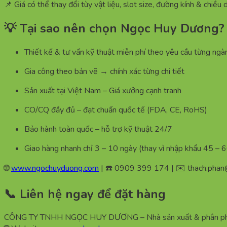
📌 Giá có thể thay đổi tùy vật liệu, slot size, đường kính & chiều
💡 Tại sao nên chọn Ngọc Huy Dương?
Thiết kế & tư vấn kỹ thuật miễn phí theo yêu cầu từng ngà
Gia công theo bản vẽ → chính xác từng chi tiết
Sản xuất tại Việt Nam – Giá xưởng cạnh tranh
CO/CQ đầy đủ – đạt chuẩn quốc tế (FDA, CE, RoHS)
Bảo hành toàn quốc – hỗ trợ kỹ thuật 24/7
Giao hàng nhanh chỉ 3 – 10 ngày (thay vì nhập khẩu 45 – 
🌐
www.ngochuyduong.com
| ☎️ 0909 399 174 | ✉️
thach.pha
📞 Liên hệ ngay để đặt hàng
CÔNG TY TNHH NGỌC HUY DƯƠNG – Nhà sản xuất & phân phối 