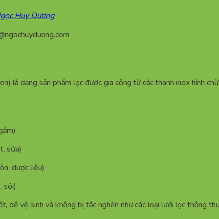
 Ngọc Huy Dương
n@ngochuyduong.com
 là dạng sản phẩm lọc được gia công từ các thanh inox hình chữ V
ngầm)
t, sữa)
n, dược liệu)
 sỏi)
ốt, dễ vệ sinh và không bị tắc nghẽn như các loại lưới lọc thông th