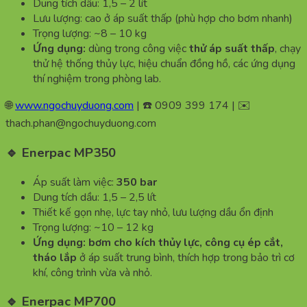
Dung tích dầu: 1,5 – 2 lít
Lưu lượng: cao ở áp suất thấp (phù hợp cho bơm nhanh)
Trọng lượng: ~8 – 10 kg
Ứng dụng:
dùng trong công việc
thử áp suất thấp
, chạy
thử hệ thống thủy lực, hiệu chuẩn đồng hồ, các ứng dụng
thí nghiệm trong phòng lab.
🌐
www.ngochuyduong.com
| ☎️ 0909 399 174 | ✉️
thach.phan@ngochuyduong.com
🔹 Enerpac MP350
Áp suất làm việc:
350 bar
Dung tích dầu: 1,5 – 2,5 lít
Thiết kế gọn nhẹ, lực tay nhỏ, lưu lượng dầu ổn định
Trọng lượng: ~10 – 12 kg
Ứng dụng:
bơm cho kích thủy lực, công cụ ép cắt,
tháo lắp
ở áp suất trung bình, thích hợp trong bảo trì cơ
khí, công trình vừa và nhỏ.
🔹 Enerpac MP700