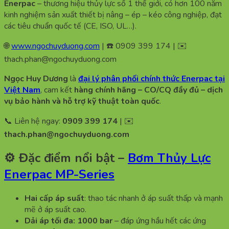
Enerpac
– thương hiệu thủy lực số 1 thế giới, có hơn 100 năm
kinh nghiệm sản xuất thiết bị nâng – ép – kéo công nghiệp, đạt
các tiêu chuẩn quốc tế (CE, ISO, UL…).
🌐
www.ngochuyduong.com
| ☎️ 0909 399 174 | ✉️
thach.phan@ngochuyduong.com
Ngọc Huy Dương
là
đại lý phân phối chính thức Enerpac tại
Việt Nam
, cam kết
hàng chính hãng – CO/CQ đầy đủ – dịch
vụ bảo hành và hỗ trợ kỹ thuật toàn quốc
.
📞 Liên hệ ngay:
0909 399 174
| ✉️
thach.phan@ngochuyduong.com
⚙️ Đặc điểm nổi bật –
Bơm Thủy Lực
Enerpac MP-Series
Hai cấp áp suất
: thao tác nhanh ở áp suất thấp và mạnh
mẽ ở áp suất cao.
Dải áp tối đa: 1000 bar
– đáp ứng hầu hết các ứng