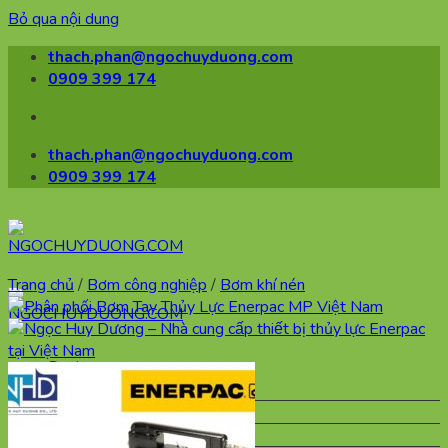
Bỏ qua nội dung
thach.phan@ngochuyduong.com
0909 399 174
thach.phan@ngochuyduong.com
0909 399 174
Trang chủ
/
Bơm công nghiệp
/
Bơm khí nén
Danh mục
Biến Tần
Bơm Ly Tâm
Van điện tử