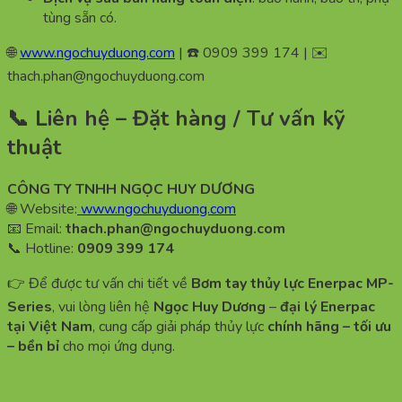
tùng sẵn có.
🌐
www.ngochuyduong.com
| ☎️ 0909 399 174 | ✉️
thach.phan@ngochuyduong.com
📞 Liên hệ – Đặt hàng / Tư vấn kỹ
thuật
CÔNG TY TNHH NGỌC HUY DƯƠNG
🌐 Website:
www.ngochuyduong.com
📧 Email:
thach.phan@ngochuyduong.com
📞 Hotline:
0909 399 174
👉 Để được tư vấn chi tiết về
Bơm tay thủy lực Enerpac MP-
Series
, vui lòng liên hệ
Ngọc Huy Dương
–
đại lý Enerpac
tại Việt Nam
, cung cấp giải pháp thủy lực
chính hãng – tối ưu
– bền bỉ
cho mọi ứng dụng.