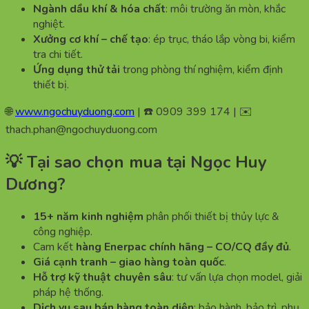
Ngành dầu khí & hóa chất
: môi trường ăn mòn, khắc
nghiệt.
Xưởng cơ khí – chế tạo
: ép trục, tháo lắp vòng bi, kiểm
tra chi tiết.
Ứng dụng thử tải
trong phòng thí nghiệm, kiểm định
thiết bị.
🌐
www.ngochuyduong.com
| ☎️ 0909 399 174 | ✉️
thach.phan@ngochuyduong.com
💡 Tại sao chọn mua tại Ngọc Huy
Dương?
15+ năm kinh nghiệm
phân phối thiết bị thủy lực &
công nghiệp.
Cam kết
hàng Enerpac chính hãng – CO/CQ đầy đủ
.
Giá cạnh tranh – giao hàng toàn quốc
.
Hỗ trợ kỹ thuật chuyên sâu
: tư vấn lựa chọn model, giải
pháp hệ thống.
Dịch vụ sau bán hàng toàn diện
: bảo hành, bảo trì, phụ