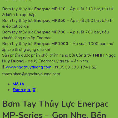
Bơm tay thủy lực
Enerpac MP110
– Áp suất 110 bar, thử tải
& kiểm tra áp thấp
Bơm tay thủy lực
Enerpac MP350
– Áp suất 350 bar, bảo trì
& ép cắt cơ khí
Bơm tay thủy lực
Enerpac MP700
– Áp suất 700 bar, tiêu
chuẩn công nghiệp Enerpac
Bơm tay thủy lực
Enerpac MP1000
– Áp suất 1000 bar, thử
áp cao & ứng dụng dầu khí
Sản phẩm được phân phối chính hãng bởi
Công ty TNHH Ngọc
Huy Dương
– đại lý Enerpac uy tín tại Việt Nam.
🌐
www.ngochuyduong.com
| ☎️ 0909 399 174 | ✉️
thach.phan@ngochuyduong.com
Mô tả
Đánh giá (0)
Bơm Tay Thủy Lực Enerpac
MP-Series – Gọn Nhẹ, Bền