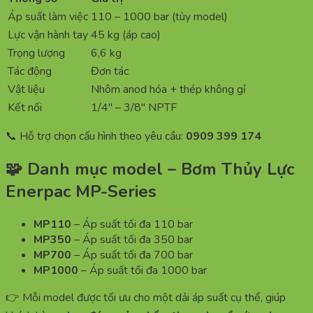
Áp suất làm việc
110 – 1000 bar (tùy model)
Lực vận hành tay
45 kg (áp cao)
Trọng lượng
6,6 kg
Tác động
Đơn tác
Vật liệu
Nhôm anod hóa + thép không gỉ
Kết nối
1/4″ – 3/8″ NPTF
📞 Hỗ trợ chọn cấu hình theo yêu cầu:
0909 399 174
🧩 Danh mục model – Bơm Thủy Lực
Enerpac MP-Series
MP110
– Áp suất tối đa 110 bar
MP350
– Áp suất tối đa 350 bar
MP700
– Áp suất tối đa 700 bar
MP1000
– Áp suất tối đa 1000 bar
👉 Mỗi model được tối ưu cho một dải áp suất cụ thể, giúp