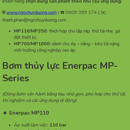
khách hàng
chọn đúng sản phẩm theo nhu cầu ứng dụng
:
🌐
www.ngochuyduong.com
| ☎️ 0909 399 174 | ✉️
thach.phan@ngochuyduong.com
MP110/MP350:
thích hợp cho lắp ráp, thử tải nhẹ, gá
đặt thiết bị.
MP700/MP1000:
dành cho ép – nâng – kéo tải nặng,
môi trường công nghiệp cao áp.
Bơm thủy lực Enerpac MP-
Series
(Dòng bơm vận hành bằng tay, nhỏ gọn, phù hợp cho thử tải,
thí nghiệm và các ứng dụng di động)
🔹 Enerpac MP110
Áp suất làm việc:
110 bar