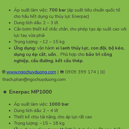
Áp suất làm việc:
700 bar
(áp suất tiêu chuẩn quốc tế
cho hầu hết dụng cụ thủy lực Enerpac)
Dung tích dầu: 2 – 3 lít
Cần bơm thiết kế chắc chắn, cho phép tạo áp suất cao với
lực tay vừa phải
Trọng lượng: ~12 – 15 kg
Ứng dụng:
vận hành
xi lanh thủy lực, con đội, bộ kéo,
dụng cụ ép cắt, uốn
… Phù hợp cho
bảo trì công
nghiệp, cầu đường, kết cấu thép
.
🌐
www.ngochuyduong.com
| ☎️ 0909 399 174 | ✉️
thach.phan@ngochuyduong.com
🔹 Enerpac MP1000
Áp suất làm việc:
1000 bar
Dung tích dầu: 2 – 4 lít
Thiết kế chịu tải nặng, cho áp lực rất cao
Trọng lượng: ~15 – 18 kg