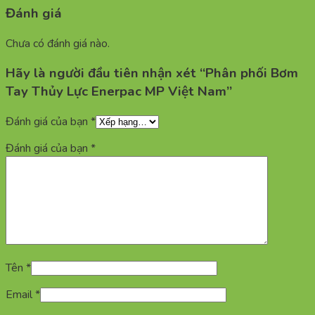
Đánh giá
Chưa có đánh giá nào.
Hãy là người đầu tiên nhận xét “Phân phối Bơm
Tay Thủy Lực Enerpac MP Việt Nam”
Đánh giá của bạn
*
Đánh giá của bạn
*
Tên
*
Email
*