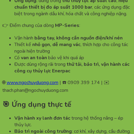
Ứng dụng:
dùng trong
thử thủy lực áp suất cao
,
hiệu
chuẩn thiết bị đo áp suất 1000 bar
, các ứng dụng đặc
biệt trong ngành dầu khí, hóa chất và công nghiệp nặng.
👉 Điểm chung của dòng
MP-Series
:
Vận hành
bằng tay, không cần nguồn điện/khí nén
Thiết kế
nhỏ gọn, dễ mang vác
, thích hợp cho công tác
ngoài hiện trường
Có
van an toàn
bảo vệ khi quá áp
Được dùng rộng rãi trong
thử tải, bảo trì, vận hành các
công cụ thủy lực Enerpac
🌐
www.ngochuyduong.com
| ☎️ 0909 399 174 | ✉️
thach.phan@ngochuyduong.com
🎯 Ứng dụng thực tế
Vận hành xy lanh đơn tác
trong hệ thống nâng – ép
thủy lực.
Bảo trì ngoài công trường
: cơ khí, xây dựng, cầu đường.