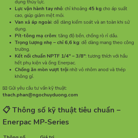
dụng thủy lực.
Lực vận hành tay nhỏ
: chỉ khoảng
45 kg
cho áp suất
cao, giúp giảm mệt mỏi.
Van xả áp ngoài
: dễ dàng kiểm soát và an toàn khi sử
dụng.
Pít-tông mạ crôm
: tăng độ bền, chống rò rỉ dầu.
Trọng lượng nhẹ – chỉ 6,6 kg
: dễ dàng mang theo công
trường.
Kết nối chuẩn NPTF 1/4″ – 3/8″
: tương thích với hầu
hết phụ kiện và ống Enerpac.
Chống ăn mòn vượt trội
nhờ vỏ nhôm anod và thép
không gỉ.
📧 Gửi yêu cầu tư vấn kỹ thuật:
thach.phan@ngochuyduong.com
📋 Thông số kỹ thuật tiêu chuẩn –
Enerpac MP-Series
Thông số
Giá trị