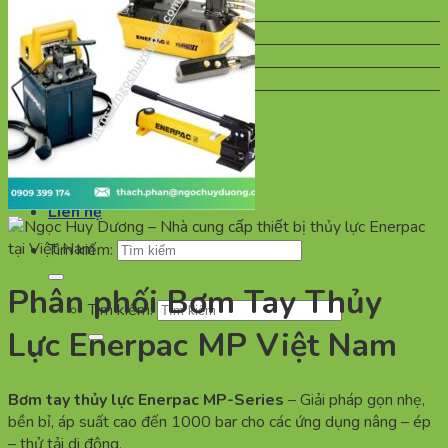
Bơm công nghiệp
Bơm chìm
Bộ mã hóa tuyệt đối
Động cơ giảm tốc
Hộp Số
Trang chủ
Giới thiệu
Sản Phẩm
Tin tức
Liên hệ
Tìm kiếm:
Phân phối Bơm Tay Thủy
Tìm kiếm:
Lực Enerpac MP Việt Nam
Bơm tay thủy lực Enerpac MP-Series
– Giải pháp gọn nhẹ,
bền bỉ, áp suất cao đến 1000 bar cho các ứng dụng nâng – ép
– thử tải di động.