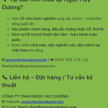
Dương?
Hơn
15 năm kinh nghiệm
cung cấp motor – controller
công suất lớn.
Sản phẩm chính hãng, đầy đủ chứng nhận CE, RoHS
.
Dịch vụ hỗ trợ kỹ thuật tận tâm – bảo hành toàn
quốc
.
Được nhiều
nhà máy, viện nghiên cứu, đội robot tại
Việt Nam
tin dùng.
🌐
www.ngochuyduong.com
| ☎️ 0909 399 174 | ✉️
thach.phan@ngochuyduong.com
📞 Liên hệ – Đặt hàng / Tư vấn kỹ
thuật
CÔNG TY TNHH NGỌC HUY DƯƠNG
🌐 Website:
www.ngochuyduong.com
📧 Email:
thach.phan@ngochuyduong.com