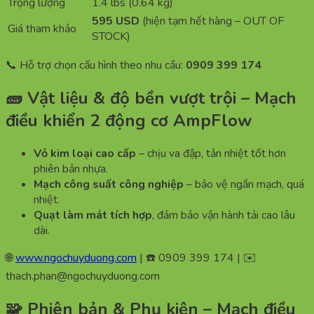
Trọng lượng
1.4 lbs (0.64 kg)
595 USD
(hiện tạm hết hàng – OUT OF
Giá tham khảo
STOCK)
📞 Hỗ trợ chọn cấu hình theo nhu cầu:
0909 399 174
🧱 Vật liệu & độ bền vượt trội – Mạch
điều khiển 2 động cơ AmpFlow
Vỏ kim loại cao cấp
– chịu va đập, tản nhiệt tốt hơn
phiên bản nhựa.
Mạch công suất công nghiệp
– bảo vệ ngắn mạch, quá
nhiệt.
Quạt làm mát tích hợp
, đảm bảo vận hành tải cao lâu
dài.
🌐
www.ngochuyduong.com
| ☎️ 0909 399 174 | ✉️
thach.phan@ngochuyduong.com
🧩 Phiên bản & Phụ kiện – Mạch điều