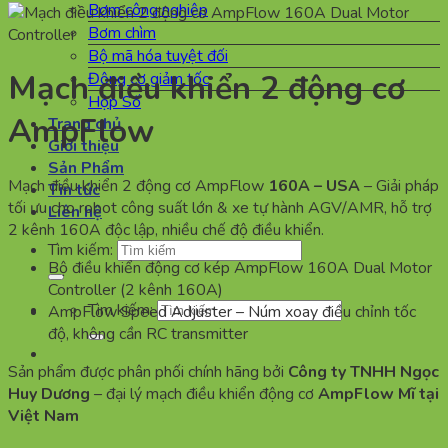
Bơm công nghiệp
Bơm chìm
Bộ mã hóa tuyệt đối
Mạch điều khiển 2 động cơ
Động cơ giảm tốc
Hộp Số
AmpFlow
Trang chủ
Giới thiệu
Sản Phẩm
Mạch điều khiển 2 động cơ AmpFlow
160A – USA
– Giải pháp
Tin tức
tối ưu cho robot công suất lớn & xe tự hành AGV/AMR, hỗ trợ
Liên hệ
2 kênh 160A độc lập, nhiều chế độ điều khiển.
Tìm kiếm:
Bộ điều khiển động cơ kép AmpFlow 160A Dual Motor
Controller (2 kênh 160A)
Tìm kiếm:
AmpFlow Speed Adjuster – Núm xoay điều chỉnh tốc
độ, không cần RC transmitter
Sản phẩm được phân phối chính hãng bởi
Công ty TNHH Ngọc
Huy Dương
– đại lý mạch điều khiển động cơ
AmpFlow Mĩ tại
Việt Nam