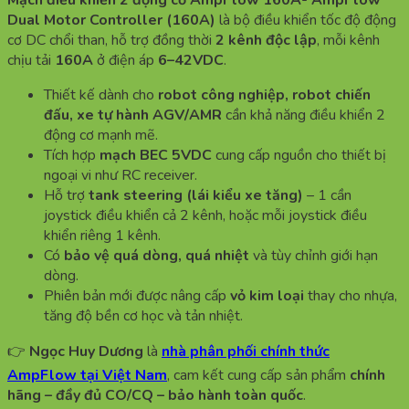
Mạch điều khiển 2 động cơ AmpFlow 160A- AmpFlow
Dual Motor Controller (160A)
là bộ điều khiển tốc độ động
cơ DC chổi than, hỗ trợ đồng thời
2 kênh độc lập
, mỗi kênh
chịu tải
160A
ở điện áp
6–42VDC
.
Thiết kế dành cho
robot công nghiệp, robot chiến
đấu, xe tự hành AGV/AMR
cần khả năng điều khiển 2
động cơ mạnh mẽ.
Tích hợp
mạch BEC 5VDC
cung cấp nguồn cho thiết bị
ngoại vi như RC receiver.
Hỗ trợ
tank steering (lái kiểu xe tăng)
– 1 cần
joystick điều khiển cả 2 kênh, hoặc mỗi joystick điều
khiển riêng 1 kênh.
Có
bảo vệ quá dòng, quá nhiệt
và tùy chỉnh giới hạn
dòng.
Phiên bản mới được nâng cấp
vỏ kim loại
thay cho nhựa,
tăng độ bền cơ học và tản nhiệt.
👉
Ngọc Huy Dương
là
nhà phân phối chính thức
AmpFlow tại Việt Nam
, cam kết cung cấp sản phẩm
chính
hãng – đầy đủ CO/CQ – bảo hành toàn quốc
.