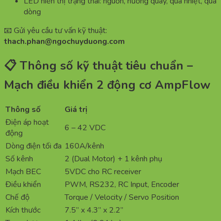
LED hiển thị trạng thái: nguồn, hướng quay, quá nhiệt, quá
dòng
📧 Gửi yêu cầu tư vấn kỹ thuật:
thach.phan@ngochuyduong.com
📋 Thông số kỹ thuật tiêu chuẩn –
Mạch điều khiển 2 động cơ AmpFlow
Thông số
Giá trị
Điện áp hoạt
6 – 42 VDC
động
Dòng điện tối đa
160A/kênh
Số kênh
2 (Dual Motor) + 1 kênh phụ
Mạch BEC
5VDC cho RC receiver
Điều khiển
PWM, RS232, RC Input, Encoder
Chế độ
Torque / Velocity / Servo Position
Kích thước
7.5” x 4.3” x 2.2”