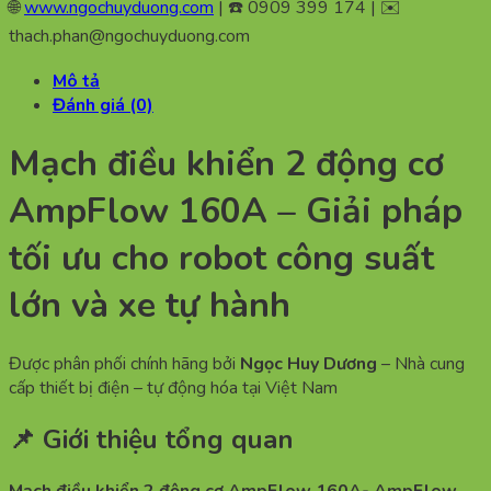
🌐
www.ngochuyduong.com
| ☎️ 0909 399 174 | ✉️
thach.phan@ngochuyduong.com
Mô tả
Đánh giá (0)
Mạch điều khiển 2 động cơ
AmpFlow 160A – Giải pháp
tối ưu cho robot công suất
lớn và xe tự hành
Được phân phối chính hãng bởi
Ngọc Huy Dương
– Nhà cung
cấp thiết bị điện – tự động hóa tại Việt Nam
📌 Giới thiệu tổng quan