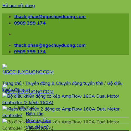
Bỏ qua nội dung
thach.phan@ngochuyduong.com
0909 399 174
thach.phan@ngochuyduong.com
0909 399 174
Trang chủ
/
Truyền động & Chuyển động tuyến tính
/
Bộ điều
khiển động cơ
Danh mục
Biến Tần
Bơm Ly Tâm
Van điện tử