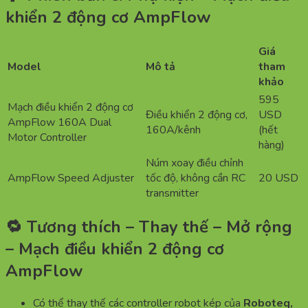
khiển 2 động cơ AmpFlow
Giá
Model
Mô tả
tham
khảo
595
Mạch điều khiển 2 động cơ
Điều khiển 2 động cơ,
USD
AmpFlow 160A Dual
160A/kênh
(hết
Motor Controller
hàng)
Núm xoay điều chỉnh
AmpFlow Speed Adjuster
tốc độ, không cần RC
20 USD
transmitter
🔁 Tương thích – Thay thế – Mở rộng
– Mạch điều khiển 2 động cơ
AmpFlow
Có thể thay thế các controller robot kép của
Roboteq,