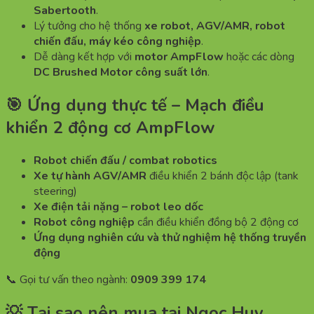
Sabertooth
.
Lý tưởng cho hệ thống
xe robot, AGV/AMR, robot
chiến đấu, máy kéo công nghiệp
.
Dễ dàng kết hợp với
motor AmpFlow
hoặc các dòng
DC Brushed Motor công suất lớn
.
🎯 Ứng dụng thực tế – Mạch điều
khiển 2 động cơ AmpFlow
Robot chiến đấu / combat robotics
Xe tự hành AGV/AMR
điều khiển 2 bánh độc lập (tank
steering)
Xe điện tải nặng – robot leo dốc
Robot công nghiệp
cần điều khiển đồng bộ 2 động cơ
Ứng dụng nghiên cứu và thử nghiệm hệ thống truyền
động
📞 Gọi tư vấn theo ngành:
0909 399 174
💡 Tại sao nên mua tại Ngọc Huy