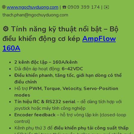
🌐
www.ngochuyduong.com
| ☎️ 0909 399 174 | ✉️
thach.phan@ngochuyduong.com
⚙️ Tính năng kỹ thuật nổi bật – Bộ
điều khiển động cơ kép
AmpFlow
160A
2 kênh độc lập – 160A/kênh
Dải điện áp hoạt động:
6–42VDC
Điều khiển phanh, tăng tốc, giới hạn dòng có thể
điều chỉnh
Hỗ trợ
PWM, Torque, Velocity, Servo-Position
modes
Tín hiệu RC & RS232 serial
– dễ dàng tích hợp với
joystick hoặc máy tính công nghiệp
Encoder feedback
– hỗ trợ vòng lặp kín (closed-loop
control)
Kênh phụ thứ 3 để
điều khiển phụ tải công suất thấp