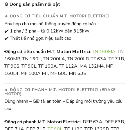
⚙️
Dòng sản phẩm nổi bật
🔹
ĐỘNG CƠ TIÊU CHUẨN M.T. MOTORI ELETTRICI
Phù hợp cho mọi hệ thống truyền động cơ bản
✔️ 1 pha / 3 pha – từ 0.12kW đến 315kW
✔️ Thiết kế nhỏ gọn, hiệu suất cao
Động cơ tiêu chuẩn M.T. Motori Elettrici
:
TN 160MA
, TN
160MB, TN 160L, TN 200LA, TN 200LB, TF 63A, TF 71B,
TF 90S, TF 90L, TF 100A, TF 112A, MA 132M4, MF
160L4, MF 100A MT, MF 80C, MN 63B.
🔹
ĐỘNG CƠ PHANH M.T. MOTORI ELETTRICI (BRAKE
MOTOR)
Dừng nhanh – Giữ tải an toàn – Đáp ứng môi trường yêu cầu
cao
Động cơ phanh M.T. Motori Elettrici
: DFP 63A, DFP 63B,
DFP 71A, DFP 71B,
TF 90L
, TF 112C, TFP 132SB, TFP