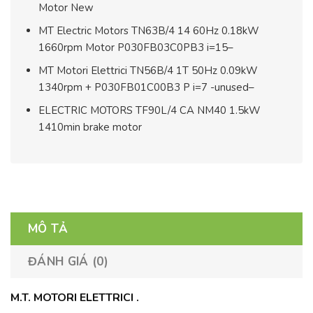
Motor New
MT Electric Motors TN63B/4 14 60Hz 0.18kW
1660rpm Motor P030FB03C0PB3 i=15
–
MT Motori Elettrici TN56B/4 1T 50Hz 0.09kW
1340rpm + P030FB01C00B3 P i=7 -unused
–
ELECTRIC MOTORS TF90L/4 CA NM40 1.5kW
1410min brake motor
MÔ TẢ
ĐÁNH GIÁ (0)
M.T. MOTORI ELETTRICI .