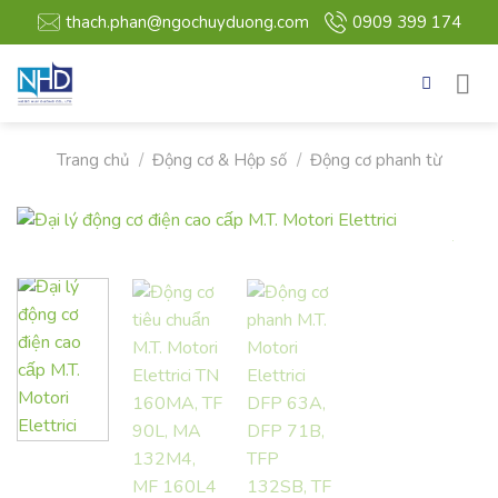
Bỏ
thach.phan@ngochuyduong.com
0909 399 174
qua
nội
dung
Trang chủ
/
Động cơ & Hộp số
/
Động cơ phanh từ