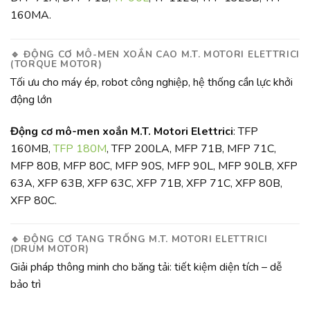
160MA.
🔹
ĐỘNG CƠ MÔ-MEN XOẮN CAO M.T. MOTORI ELETTRICI
(TORQUE MOTOR)
Tối ưu cho máy ép, robot công nghiệp, hệ thống cần lực khởi
động lớn
Động cơ mô-men xoắn M.T. Motori Elettrici
: TFP
160MB,
TFP 180M
, TFP 200LA, MFP 71B, MFP 71C,
MFP 80B, MFP 80C, MFP 90S, MFP 90L, MFP 90LB, XFP
63A, XFP 63B, XFP 63C, XFP 71B, XFP 71C, XFP 80B,
XFP 80C.
🔹
ĐỘNG CƠ TANG TRỐNG M.T. MOTORI ELETTRICI
(DRUM MOTOR)
Giải pháp thông minh cho băng tải: tiết kiệm diện tích – dễ
bảo trì