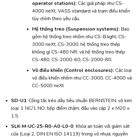
operator stations):
Các giải pháp như CS-
4000 neXt, VASS standard và trạm điều khiển
tùy chỉnh theo yêu cầu.
Hệ thống treo (Suspension systems):
Bao
gồm hệ thống treo nhôm như CS-B.light, CS-
3000 neXt, CS-3000; hệ thống treo thép
không gỉ CS-480 NR; và hệ thống treo thép
CS-480, CS-2000-60, CS-2000-80.
Vỏ điều khiển (Control enclosures):
Các loại
vỏ điều khiển nhôm như CC-3000, CC-4000 và
CC-5000 neXt
SD-U1
: Công tắc kéo dây tiêu chuẩn BERNSTEIN; vỏ kim
loại; 1 NC/1 NO; tiếp điểm chậm; đầu vào cáp 2 x M20 x
1,5.
SLK-M-UC-25-R0-A0-L0-0
: Khóa an toàn với giám sát
cửa (Loại 2, DIN EN ISO 14119) trong vỏ nhựa; nguyên