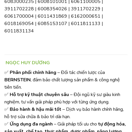
6083000235 | 6008101001 | 6061100005 |
3911702228 | 6008354026 | 3911702229 |
6061700004 | 6011431869 | 6162000651 |
6018169054 | 6085153107 | 6011811133 |
6011831134
NGỌC HUY DƯƠNG
✅
Phân phối chính hãng
– Đối tác chiến lược của
BERNSTEIN
, đảm bảo chất lượng sản phẩm & công nghệ
tiên tiến.
✅
Hỗ trợ kỹ thuật chuyên sâu
– Đội ngũ kỹ sư giàu kinh
nghiệm, tư vấn giải pháp phù hợp với từng ứng dụng.
✅
Bảo hành & hậu mãi tốt
– Dịch vụ bảo hành chính hãng,
hỗ trợ sửa chữa & bảo trì dài hạn.
✅
Ứng dụng đa ngành
– Giải pháp tối ưu cho
tự động hóa,
sản xuất, chế tạo, thực phẩm, dược phẩm, năng lượng