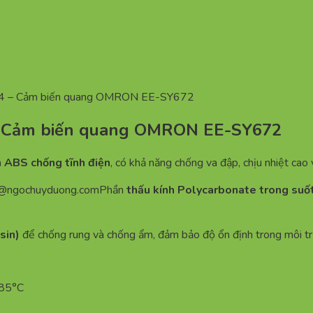
 – Cảm biến quang OMRON EE-SY672
ội – Cảm biến quang OMRON EE-SY672
 ABS chống tĩnh điện
, có khả năng chống va đập, chịu nhiệt cao 
n@ngochuyduong.com
Phần
thấu kính Polycarbonate trong suố
sin)
để chống rung và chống ẩm, đảm bảo độ ổn định trong môi t
 85°C