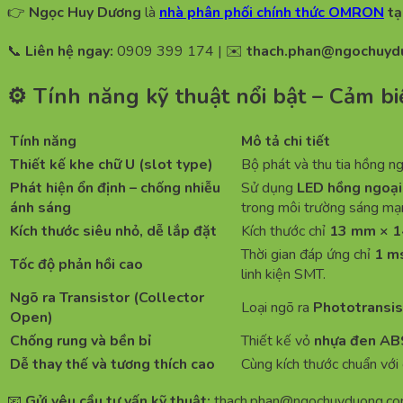
👉
Ngọc Huy Dương
là
nhà phân phối chính thức OMRON
tạ
📞
Liên hệ ngay:
0909 399 174 | ✉️
thach.phan@ngochuyd
⚙️ Tính năng kỹ thuật nổi bật – Cảm
Tính năng
Mô tả chi tiết
Thiết kế khe chữ U (slot type)
Bộ phát và thu tia hồng ng
Phát hiện ổn định – chống nhiễu
Sử dụng
LED hồng ngoại
ánh sáng
trong môi trường sáng mạ
Kích thước siêu nhỏ, dễ lắp đặt
Kích thước chỉ
13 mm × 1
Thời gian đáp ứng chỉ
1 m
Tốc độ phản hồi cao
linh kiện SMT.
Ngõ ra Transistor (Collector
Loại ngõ ra
Phototransis
Open)
Chống rung và bền bỉ
Thiết kế vỏ
nhựa đen ABS
Dễ thay thế và tương thích cao
Cùng kích thước chuẩn vớ
📧
Gửi yêu cầu tư vấn kỹ thuật:
thach.phan@ngochuyduong.c