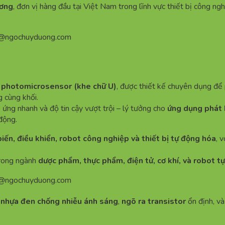
ương
, đơn vị hàng đầu tại Việt Nam trong lĩnh vực thiết bị công ngh
n@ngochuyduong.com
i
photomicrosensor (khe chữ U)
, được thiết kế chuyên dụng để 
g cùng khối.
p ứng nhanh và độ tin cậy vượt trội – lý tưởng cho
ứng dụng phát h
động.
iến, điều khiển, robot công nghiệp và thiết bị tự động hóa
, 
trong ngành
dược phẩm, thực phẩm, điện tử, cơ khí, và robot t
n@ngochuyduong.com
 nhựa đen chống nhiễu ánh sáng
,
ngõ ra transistor
ổn định, và