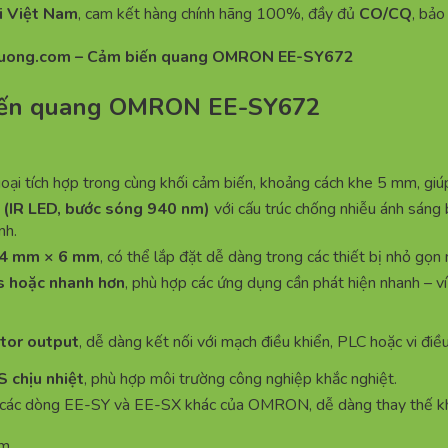
i Việt Nam
, cam kết hàng chính hãng 100%, đầy đủ
CO/CQ
, bảo
uong.com – Cảm biến quang OMRON EE-SY672
 biến quang OMRON EE-SY672
oại tích hợp trong cùng khối cảm biến, khoảng cách khe 5 mm, giúp 
 (IR LED, bước sóng 940 nm)
với cấu trúc chống nhiễu ánh sáng
nh.
4 mm × 6 mm
, có thể lắp đặt dễ dàng trong các thiết bị nhỏ gọn 
s hoặc nhanh hơn
, phù hợp các ứng dụng cần phát hiện nhanh – ví 
tor output
, dễ dàng kết nối với mạch điều khiển, PLC hoặc vi điều
 chịu nhiệt
, phù hợp môi trường công nghiệp khắc nghiệt.
i các dòng EE-SY và EE-SX khác của OMRON, dễ dàng thay thế khi
om