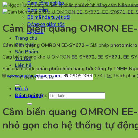
Bơm công nghiệp
Bơm chìm
Bộ mã hóa tuyệt đối
Động cơ giảm tốc
Cảm biến quang OMRON EE-S
Hộp Số
Trang chủ
Giới thiệu
Cảm biến quang OMRON EE-SY672
– Giải pháp
photomicros
Sản Phẩm
Cảm biến quang khe U OMRON
EE-SY672, EE-SY671, EE-S
Tin tức
Liên hệ
Sản phẩm được
phân phối chính hãng bởi Công ty TNHH Ng
🌐
www.ngochuyduong.com
| ☎️ 0909 399 174 | ✉️
thach.pha
Tìm kiếm:
Mô tả
Đánh giá (0)
Tìm kiếm:
Cảm biến quang OMRON EE-SY
nhỏ gọn cho hệ thống tự độn