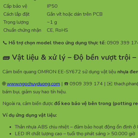
Cấp bảo vệ
IP50
Cách lắp đặt
Gắn vít hoặc dán trên PCB
Trọng lượng
~1 g
Chuẩn chứng nhận
CE, RoHS
📞
Hỗ trợ chọn model theo ứng dụng thực tế:
0909 399 174
🧱 Vật liệu & xử lý – Độ bền vượt tr
Cảm biến quang OMRON EE-SY672 sử dụng vật liệu
nhựa đen
🌐
www.ngochuyduong.com
| ☎️ 0909 399 174 | ✉️
thach.pha
bám bụi, giảm suy hao tín hiệu.
Ngoài ra, cảm biến được
đổ keo bảo vệ bên trong (potting re
Ví dụ ứng dụng vật liệu:
Thân nhựa ABS chịu nhiệt – đảm bảo hoạt động ổn định ở
LED IR chất lượng cao – tuổi thọ phát sáng > 50.000 giờ