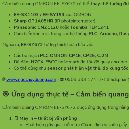
Cảm biến quang OMRON EE-SY672 có thể
thay thế tương đư
EE-SX1103 / EE-SY193
của OMRON
Sharp GP1A05HR
(IR photointerrupter)
Panasonic CNZ1120
hoặc
Toshiba TLP1241
Cảm biến khe mini trong các hệ thống
PLC, Arduino, Ras
Ngoài ra,
EE-SY672
tương thích hoàn hảo với:
Các bo mạch
PLC OMRON CP1E, CP2E, CJ2M
Bộ đếm
H7CX
,
E5CC
hoặc mạch đo tốc độ quay encoder
Có thể dùng như
sensor phát hiện vật thể, đo xung tốc
🌐
www.ngochuyduong.com
| ☎️ 0909 399 174 | ✉️
thach.pha
🎯 Ứng dụng thực tế – Cảm biến qua
Cảm biến quang OMRON EE-SY672 được ứng dụng trong hàng loạt 
🧾
Máy in – thiết bị văn phòng
Phát hiện giấy qua, kiểm tra đầu in, định vị cuộn giấy