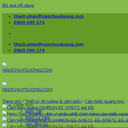
Bỏ qua nội dung
thach.phan@ngochuyduong.com
0909 399 174
thach.phan@ngochuyduong.com
0909 399 174
Trang chủ
/
Thiết bị đo lường & cảm biến
/
Cảm biến quang học
Danh mục
Biến Tần
Bơm Ly Tâm
Van điện tử