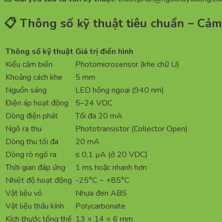
📋 Thông số kỹ thuật tiêu chuẩn – C
Thông số kỹ thuật
Giá trị điển hình
Kiểu cảm biến
Photomicrosensor (khe chữ U)
Khoảng cách khe
5 mm
Nguồn sáng
LED hồng ngoại (940 nm)
Điện áp hoạt động
5–24 VDC
Dòng điện phát
Tối đa 20 mA
Ngõ ra thu
Phototransistor (Collector Open)
Dòng thu tối đa
20 mA
Dòng rò ngõ ra
≤ 0,1 µA (ở 20 VDC)
Thời gian đáp ứng
1 ms hoặc nhanh hơn
Nhiệt độ hoạt động
-25°C ~ +85°C
Vật liệu vỏ
Nhựa đen ABS
Vật liệu thấu kính
Polycarbonate
Kích thước tổng thể
13 × 14 × 6 mm