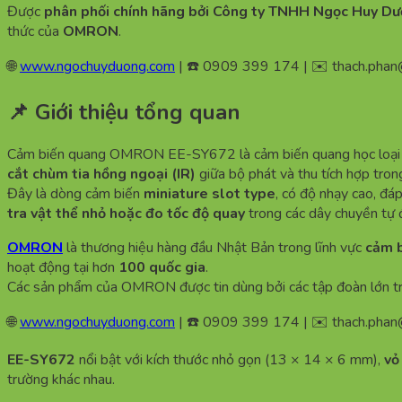
Được
phân phối chính hãng bởi Công ty TNHH Ngọc Huy D
thức của
OMRON
.
🌐
www.ngochuyduong.com
| ☎️ 0909 399 174 | ✉️
thach.pha
📌 Giới thiệu tổng quan
Cảm biến quang OMRON EE-SY672 là cảm biến quang học loạ
cắt chùm tia hồng ngoại (IR)
giữa bộ phát và thu tích hợp tron
Đây là dòng cảm biến
miniature slot type
, có độ nhạy cao, đá
tra vật thể nhỏ hoặc đo tốc độ quay
trong các dây chuyền tự 
OMRON
là thương hiệu hàng đầu Nhật Bản trong lĩnh vực
cảm b
hoạt động tại hơn
100 quốc gia
.
Các sản phẩm của OMRON được tin dùng bởi các tập đoàn lớn 
🌐
www.ngochuyduong.com
| ☎️ 0909 399 174 | ✉️
thach.pha
EE-SY672
nổi bật với kích thước nhỏ gọn (13 × 14 × 6 mm),
vỏ
trường khác nhau.