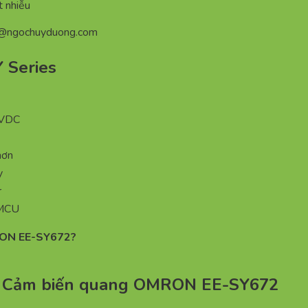
t nhiễu
n@ngochuyduong.com
 Series
 VDC
hơn
y
r
 MCU
RON EE-SY672?
g – Cảm biến quang OMRON EE-SY672