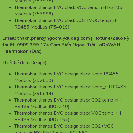
Modbus (753975)
Thermokon thanos EVO black VOC temp_rH RS485
Modbus (753999)
Thermokon thanos EVO black CO2+VOC temp_rH
RS485 Modbus (754019)
Email: thach.phan@ngochuyduong.com | Hotline/Zalo kỹ
thuật: 0909 399 174 Cảm Biến Ngoài Trời LoRaWAN
Thermokon (Đức)
Thiết kế đen (Design)
Thermokon thanos EVO design black temp RS485
Modbus (792639)
Thermokon thanos EVO design black temp_rH RS485
Modbus (795814)
Thermokon thanos EVO design black CO2 temp_rH
RS485 Modbus (807340)
Thermokon thanos EVO design black VOC temp_rH
RS485 Modbus (807357)
Thermokon thanos EVO design black CO2+VOC
temp_rH RS485 Modbus (801560)