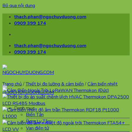
Bỏ qua nội dung
thach.phan@ngochuyduong.com
0909 399 174
thach.phan@ngochuyduong.com
0909 399 174
Trang chủ
/
Thiết bị đo lường & cảm biến
/
Cảm biến nhiệt
Danh mục
Biến Tần
Bơm Ly Tâm
Van điện tử