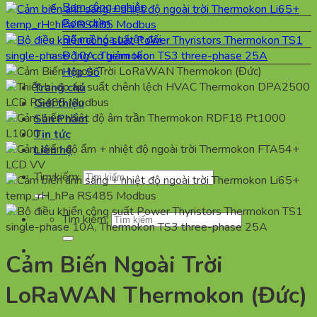
Bơm công nghiệp
Bơm chìm
Bộ mã hóa tuyệt đối
Động cơ giảm tốc
Hộp Số
Trang chủ
Giới thiệu
Sản Phẩm
Tin tức
Liên hệ
Tìm kiếm:
Tìm kiếm:
Cảm Biến Ngoài Trời
LoRaWAN Thermokon (Đức)