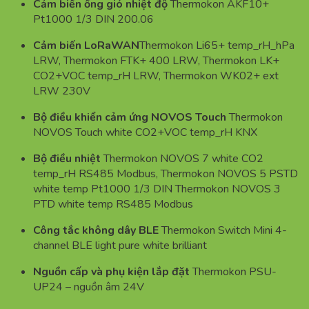
Cảm biến ống gió nhiệt độ
Thermokon AKF10+
Pt1000 1/3 DIN 200.06
Cảm biến LoRaWAN
Thermokon Li65+ temp_rH_hPa
LRW, Thermokon FTK+ 400 LRW, Thermokon LK+
CO2+VOC temp_rH LRW, Thermokon WK02+ ext
LRW 230V
Bộ điều khiển cảm ứng NOVOS Touch
Thermokon
NOVOS Touch white CO2+VOC temp_rH KNX
Bộ điều nhiệt
Thermokon NOVOS 7 white CO2
temp_rH RS485 Modbus, Thermokon NOVOS 5 PSTD
white temp Pt1000 1/3 DIN Thermokon NOVOS 3
PTD white temp RS485 Modbus
Công tắc không dây BLE
Thermokon Switch Mini 4-
channel BLE light pure white brilliant
Nguồn cấp và phụ kiện lắp đặt
Thermokon PSU-
UP24 – nguồn âm 24V