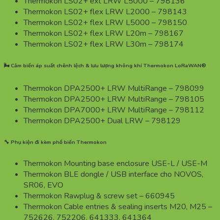
Thermokon LS02+ ext LRW L5000 – 798136
Thermokon LS02+ flex LRW L2000 – 798143
Thermokon LS02+ flex LRW L5000 – 798150
Thermokon LS02+ flex LRW L20m – 798167
Thermokon LS02+ flex LRW L30m – 798174
🌬️ Cảm biến áp suất chênh lệch & lưu lượng không khí Thermokon LoRaWAN®
Thermokon DPA2500+ LRW MultiRange – 798099
Thermokon DPA2500+ LRW MultiRange – 798105
Thermokon DPA7000+ LRW MultiRange – 798112
Thermokon DPA2500+ Dual LRW – 798129
🔧 Phụ kiện đi kèm phổ biến Thermokon
Thermokon Mounting base enclosure USE-L / USE-M
Thermokon BLE dongle / USB interface cho NOVOS,
SR06, EVO
Thermokon Rawplug & screw set – 660945
Thermokon Cable entries & sealing inserts M20, M25 –
752626, 752206, 641333, 641364