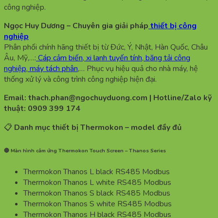
công nghiệp.
Ngọc Huy Dương – Chuyên gia giải pháp
thiết bị công
nghiệp
Phân phối chính hãng thiết bị từ Đức, Ý, Nhật, Hàn Quốc, Châu
Âu, Mỹ,…:
Cáp cảm biến
,
xi lanh tuyến tính
,
băng tải công
nghiệp
,
máy tách phân
,… Phục vụ hiệu quả cho nhà máy, hệ
thống xử lý và công trình công nghiệp hiện đại.
Email: thach.phan@ngochuyduong.com | Hotline/Zalo kỹ
thuật: 0909 399 174
📋
Danh mục thiết bị Thermokon – model đầy đủ
🔴 Màn hình cảm ứng Thermokon Touch Screen – Thanos Series
Thermokon Thanos L black RS485 Modbus
Thermokon Thanos L white RS485 Modbus
Thermokon Thanos S black RS485 Modbus
Thermokon Thanos S white RS485 Modbus
Thermokon Thanos H black RS485 Modbus