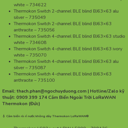
white – 734622
Thermokon Switch 2-channel BLE blind BJ63×63 alu
silver – 735049
Thermokon Switch 2-channel BLE blind BJ63×63
anthracite – 735056
Thermokon Switch 4-channel BLE blind BJ63×63 studio
white – 734608
Thermokon Switch 4-channel BLE blind BJ63×63 ivory
white – 735070
Thermokon Switch 4-channel BLE blind BJ63×63 alu
silver – 735087
Thermokon Switch 4-channel BLE blind BJ63×63
anthracite – 735100
Email: thach.phan@ngochuyduong.com | Hotline/Zalo kỹ
thuật: 0909 399 174 Cảm Biến Ngoài Trời LoRaWAN
Thermokon (Đức)
💧 Cảm biến rò rỉ nước không dây Thermokon LoRaWAN®