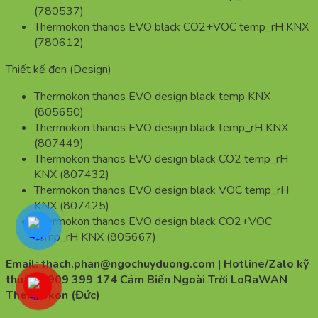
(780537)
Thermokon thanos EVO black CO2+VOC temp_rH KNX
(780612)
Thiết kế đen (Design)
Thermokon thanos EVO design black temp KNX
(805650)
Thermokon thanos EVO design black temp_rH KNX
(807449)
Thermokon thanos EVO design black CO2 temp_rH
KNX (807432)
Thermokon thanos EVO design black VOC temp_rH
KNX (807425)
Thermokon thanos EVO design black CO2+VOC
temp_rH KNX (805667)
Email: thach.phan@ngochuyduong.com | Hotline/Zalo kỹ
thuật: 0909 399 174 Cảm Biến Ngoài Trời LoRaWAN
Thermokon (Đức)