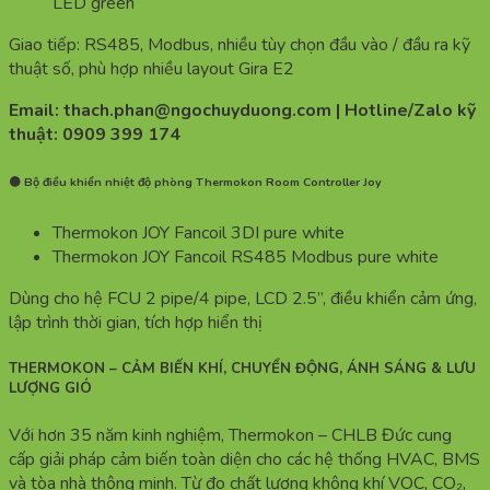
LED green
Giao tiếp: RS485, Modbus, nhiều tùy chọn đầu vào / đầu ra kỹ
thuật số, phù hợp nhiều layout Gira E2
Email: thach.phan@ngochuyduong.com | Hotline/Zalo kỹ
thuật: 0909 399 174
🟡 Bộ điều khiển nhiệt độ phòng Thermokon Room Controller Joy
Thermokon JOY Fancoil 3DI pure white
Thermokon JOY Fancoil RS485 Modbus pure white
Dùng cho hệ FCU 2 pipe/4 pipe, LCD 2.5”, điều khiển cảm ứng,
lập trình thời gian, tích hợp hiển thị
THERMOKON – CẢM BIẾN KHÍ, CHUYỂN ĐỘNG, ÁNH SÁNG & LƯU
LƯỢNG GIÓ
Với hơn 35 năm kinh nghiệm, Thermokon – CHLB Đức cung
cấp giải pháp cảm biến toàn diện cho các hệ thống HVAC, BMS
và tòa nhà thông minh. Từ đo chất lượng không khí VOC, CO₂,