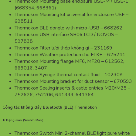
Thermokon Mounting base enclosure USE-M / USE-L
(668354, 668361)
Thermokon Mounting kit universal for enclosure USE –
698511
Thermokon BLE dongle with micro-USB – 668262
Thermokon USB interface SR06 LCD / NOVOS –
597838
Thermokon Filter lưới thép không gỉ – 231169
Thermokon Weather protection cho FTK+ – 625241
Thermokon Mounting flange MF6, MF20 – 612562,
669016, 3407
Thermokon Syringe thermal contact fluid – 102308
Thermokon Mounting bracket for duct sensor – 670593
Thermokon Sealing inserts & cable entries M20/M25 –
752626, 752206, 641333, 641364
Công tắc không dây Bluetooth (BLE) Thermokon
➤ Dạng mini (Switch Mini):
Thermokon Switch Mini 2-channel BLE light pure white