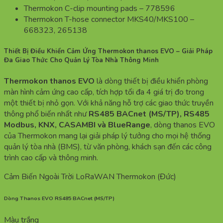
Thermokon C-clip mounting pads – 778596
Thermokon T-hose connector MKS40/MKS100 –
668323, 265138
Thiết Bị Điều Khiển Cảm Ứng Thermokon thanos EVO – Giải Pháp
Đa Giao Thức Cho Quản Lý Tòa Nhà Thông Minh
Thermokon thanos EVO
là dòng thiết bị điều khiển phòng
màn hình cảm ứng cao cấp, tích hợp tối đa 4 giá trị đo trong
một thiết bị nhỏ gọn. Với khả năng hỗ trợ các giao thức truyền
thông phổ biến nhất như
RS485 BACnet (MS/TP), RS485
Modbus, KNX, CASAMBI và BlueRange
, dòng thanos EVO
của Thermokon mang lại giải pháp lý tưởng cho mọi hệ thống
quản lý tòa nhà (BMS), từ văn phòng, khách sạn đến các công
trình cao cấp và thông minh.
Cảm Biến Ngoài Trời LoRaWAN Thermokon (Đức)
Dòng Thanos EVO RS485 BACnet (MS/TP)
Màu trắng