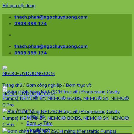
Bỏ qua nội dung
thach.phan@ngochuyduong.com
0909 399 174
thach.phan@ngochuyduong.com
0909 399 174
Trang chủ
/
Bơm công nghiệp
/
Bơm trục vít
Danh mục
Biến Tần
Bơm Ly Tâm
Van điện tử