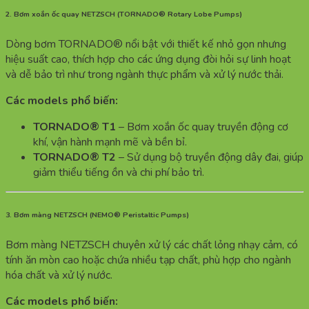
2. Bơm xoắn ốc quay NETZSCH (TORNADO® Rotary Lobe Pumps)
Dòng bơm TORNADO® nổi bật với thiết kế nhỏ gọn nhưng
hiệu suất cao, thích hợp cho các ứng dụng đòi hỏi sự linh hoạt
và dễ bảo trì như trong ngành thực phẩm và xử lý nước thải.
Các models phổ biến:
TORNADO® T1
– Bơm xoắn ốc quay truyền động cơ
khí, vận hành mạnh mẽ và bền bỉ.
TORNADO® T2
– Sử dụng bộ truyền động dây đai, giúp
giảm thiểu tiếng ồn và chi phí bảo trì.
3. Bơm màng NETZSCH (NEMO® Peristaltic Pumps)
Bơm màng NETZSCH chuyên xử lý các chất lỏng nhạy cảm, có
tính ăn mòn cao hoặc chứa nhiều tạp chất, phù hợp cho ngành
hóa chất và xử lý nước.
Các models phổ biến: