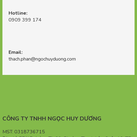
Hotline:
0909 399 174
Email:
thach.phan@ngochuyduong.com
CÔNG TY TNHH NGỌC HUY DƯƠNG
MST: 0318736715