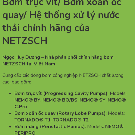
Bơm trục vít/ Bơm xoắn ốc
quay/ Hệ thống xử lý nước
thải chính hãng của
NETZSCH
Ngọc Huy Dương – Nhà phân phối chính hãng bơm
NETZSCH tại Việt Nam
Cung cấp các dòng bơm công nghiệp NETZSCH chất lượng
cao, bao gồm:
Bơm trục vít (Progressing Cavity Pumps)
: Models:
NEMO® BY
,
NEMO® BO/BS
,
NEMO® SY
,
NEMO®
C.Pro
Bơm xoắn ốc quay (Rotary Lobe Pumps)
: Models:
TORNADO® T1
,
TORNADO® T2
Bơm màng (Peristaltic Pumps)
: Models:
NEMO®
PERIPRO