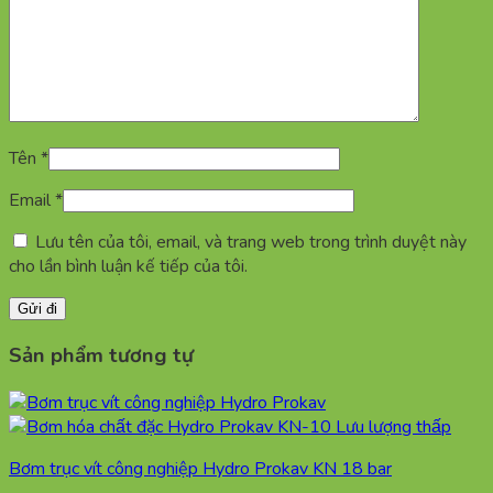
Tên
*
Email
*
Lưu tên của tôi, email, và trang web trong trình duyệt này
cho lần bình luận kế tiếp của tôi.
Sản phẩm tương tự
Bơm trục vít công nghiệp Hydro Prokav KN 18 bar