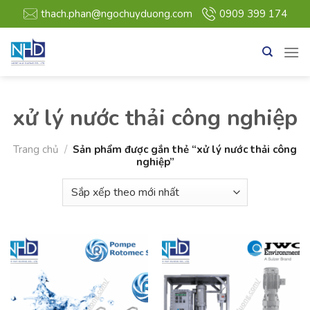
Bỏ
thach.phan@ngochuyduong.com
0909 399 174
qua
nội
dung
xử lý nước thải công nghiệp
Trang chủ
/
Sản phẩm được gắn thẻ “xử lý nước thải công
nghiệp”