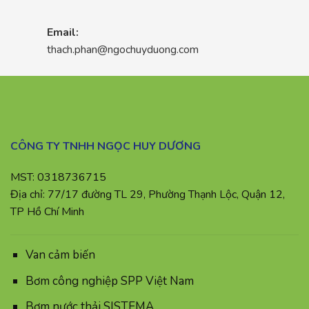
Email:
thach.phan@ngochuyduong.com
CÔNG TY TNHH NGỌC HUY DƯƠNG
MST: 0318736715
Địa chỉ: 77/17 đường TL 29, Phường Thạnh Lộc, Quận 12,
TP Hồ Chí Minh
Van cảm biến
Bơm công nghiệp SPP Việt Nam
Bơm nước thải SISTEMA