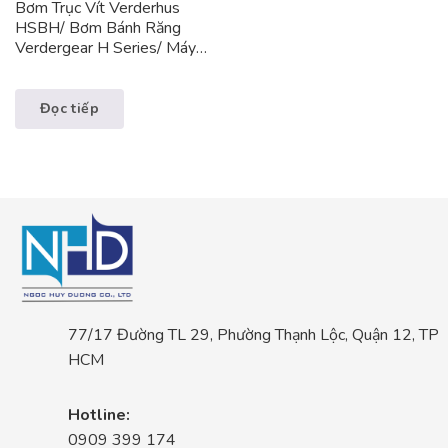
Bơm Trục Vít Verderhus
HSBH/ Bơm Bánh Răng
Verdergear H Series/ Máy
Khuấy Verdermix/ Bơm Thực
Phẩm Verderpro/ Bơm Định
Lượng Verderflex/ Bơm
Đọc tiếp
Màng Khí Verderair
77/17 Đường TL 29, Phường Thạnh Lộc, Quận 12, TP
HCM
Hotline:
0909 399 174