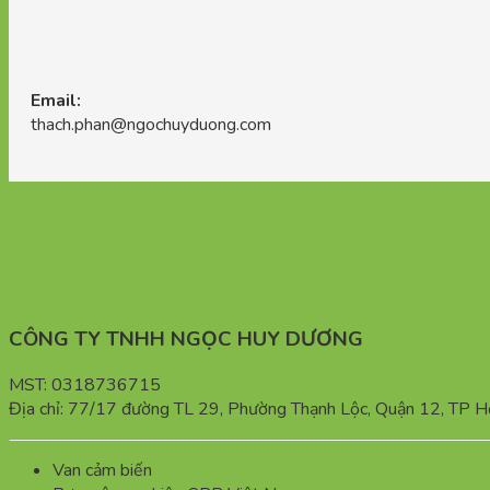
Email:
thach.phan@ngochuyduong.com
CÔNG TY TNHH NGỌC HUY DƯƠNG
MST: 0318736715
Địa chỉ: 77/17 đường TL 29, Phường Thạnh Lộc, Quận 12, TP H
Van cảm biến