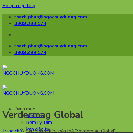
Bỏ qua nội dung
thach.phan@ngochuyduong.com
0909 399 174
thach.phan@ngochuyduong.com
0909 399 174
Danh mục
Verdermag Global
Biến Tần
Bơm Ly Tâm
Van điện tử
Trang chủ
/
Sản phẩm được gắn thẻ “Verdermag Global”