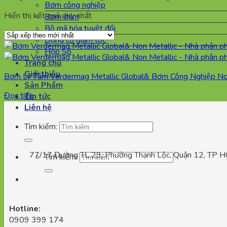
Bơm công nghiệp
Hiển thị kết quả duy nhất
Bơm chìm
Bộ mã hóa tuyệt đối
Động cơ giảm tốc
Hộp Số
Trang chủ
Giới thiệu
Bơm Ly Tâm Verdermag Metallic Global& Bơm Công Nghiệp Non M
Sản Phẩm
Đọc tiếp
Tin tức
Liên hệ
Tìm kiếm:
77/17 Đường TL 29, Phường Thạnh Lộc, Quận 12, TP 
Tìm kiếm:
Hotline:
0909 399 174