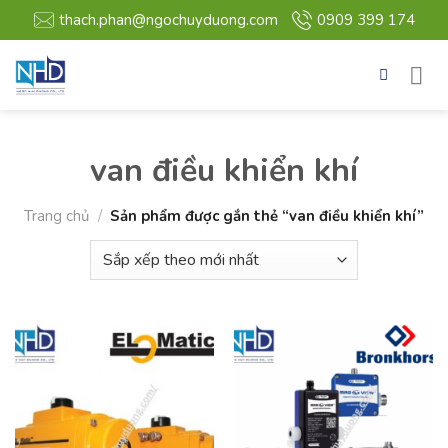
Bỏ
thach.phan@ngochuyduong.com
0909 399 174
qua
nội
dung
van điều khiển khí
Trang chủ
/
Sản phẩm được gắn thẻ “van điều khiển khí”