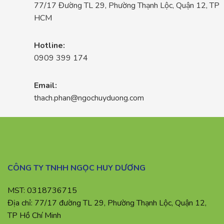
77/17 Đường TL 29, Phường Thạnh Lộc, Quận 12, TP
HCM
Hotline:
0909 399 174
Email:
thach.phan@ngochuyduong.com
CÔNG TY TNHH NGỌC HUY DƯƠNG
MST: 0318736715
Địa chỉ: 77/17 đường TL 29, Phường Thạnh Lộc, Quận 12,
TP Hồ Chí Minh