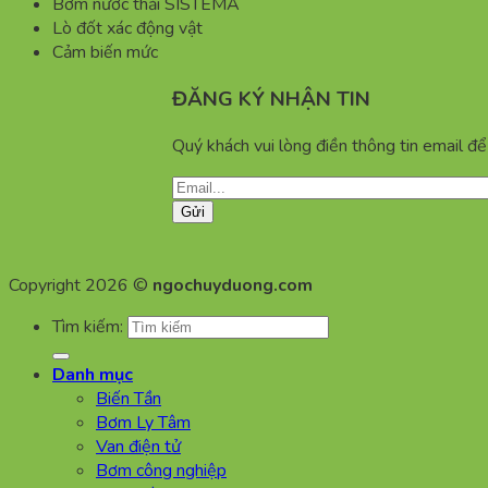
Bơm nước thải SISTEMA
Lò đốt xác động vật
Cảm biến mức
ĐĂNG KÝ NHẬN TIN
Quý khách vui lòng điền thông tin email đ
Copyright 2026 ©
ngochuyduong.com
Tìm kiếm:
Danh mục
Biến Tần
Bơm Ly Tâm
Van điện tử
Bơm công nghiệp