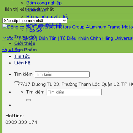
Bơm công nghiệp
Hiển thị kết quả duy nhất
Bơm chìm
Bộ mã hóa tuyệt đối
Động cơ giảm tốc
Hộp Số
Trang chủ
Motor | Hộp Số | Biến Tần | Tủ Điều Khiển Chính Hãng Univers
Giới thiệu
Đọc tiếp
Sản Phẩm
Tin tức
Liên hệ
Tìm kiếm:
77/17 Đường TL 29, Phường Thạnh Lộc, Quận 12, TP 
Tìm kiếm:
Hotline:
0909 399 174