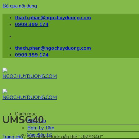
Bỏ qua nội dung
thach.phan@ngochuyduong.com
0909 399 174
thach.phan@ngochuyduong.com
0909 399 174
Danh mục
UMSG40
Biến Tần
Bơm Ly Tâm
Van điện tử
Trang chủ
/
Sản phẩm được gắn thẻ “UMSG40”