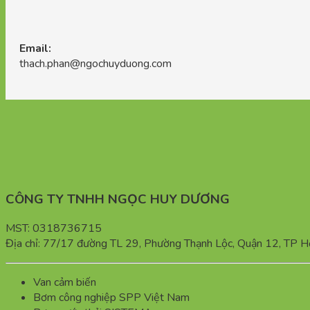
Email:
thach.phan@ngochuyduong.com
CÔNG TY TNHH NGỌC HUY DƯƠNG
MST: 0318736715
Địa chỉ: 77/17 đường TL 29, Phường Thạnh Lộc, Quận 12, TP H
Van cảm biến
Bơm công nghiệp SPP Việt Nam