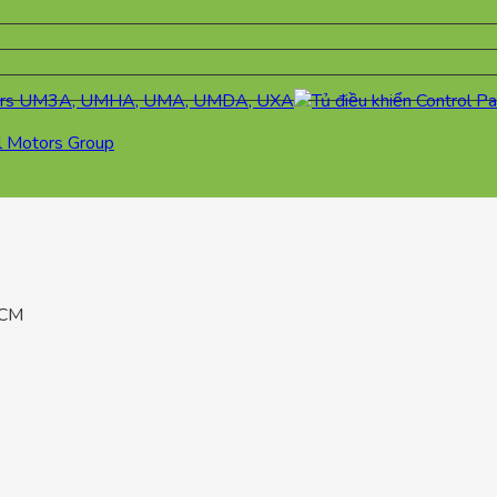
al Motors Group
HCM