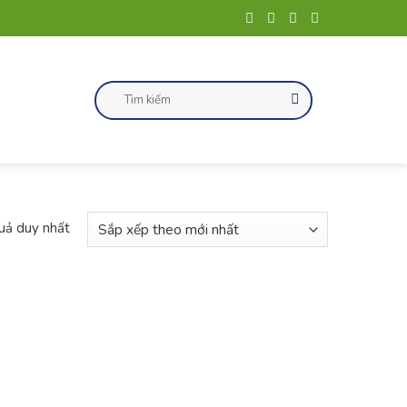
Tìm
kiếm:
quả duy nhất