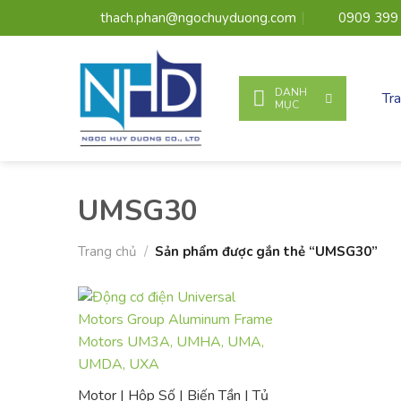
Bỏ
thach.phan@ngochuyduong.com
0909 399
qua
nội
dung
DANH
Tr
MỤC
UMSG30
Trang chủ
/
Sản phẩm được gắn thẻ “UMSG30”
Motor | Hộp Số | Biến Tần | Tủ