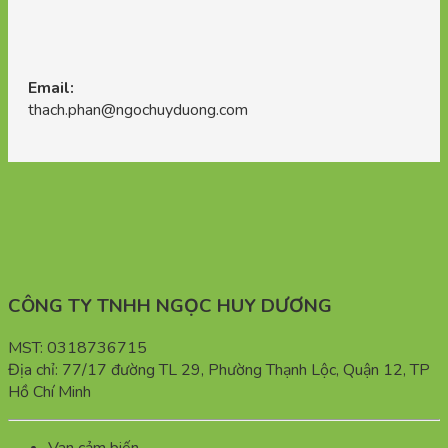
Email:
thach.phan@ngochuyduong.com
CÔNG TY TNHH NGỌC HUY DƯƠNG
MST: 0318736715
Địa chỉ: 77/17 đường TL 29, Phường Thạnh Lộc, Quận 12, TP
Hồ Chí Minh