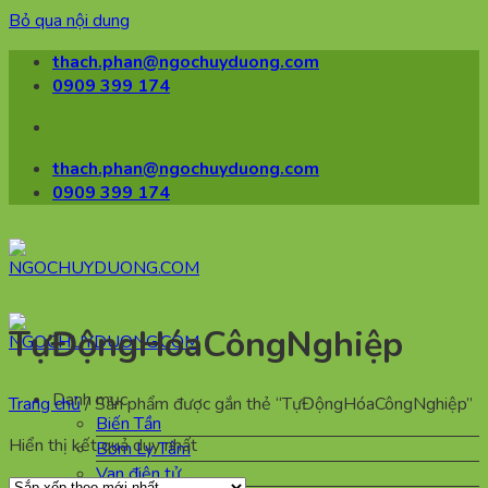
Bỏ qua nội dung
thach.phan@ngochuyduong.com
0909 399 174
thach.phan@ngochuyduong.com
0909 399 174
TựĐộngHóaCôngNghiệp
Danh mục
Trang chủ
/
Sản phẩm được gắn thẻ “TựĐộngHóaCôngNghiệp”
Biến Tần
Hiển thị kết quả duy nhất
Bơm Ly Tâm
Van điện tử