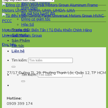
Bơm công nghiệp
Bơm chìm
Bộ mã hóa tuyệt đối
Động cơ giảm tốc
Hộp Số
Trang chủ
Motor | Hộp Số | Biến Tần | Tủ Điều Khiển Chính Hãng
Giới thiệu
Universal Motors Group
Sản Phẩm
Đọc tiếp
Tin tức
Liên hệ
Tìm kiếm:
77/17 Đường TL 29, Phường Thạnh Lộc, Quận 12, TP HCM
Tìm kiếm:
Hotline:
0909 399 174