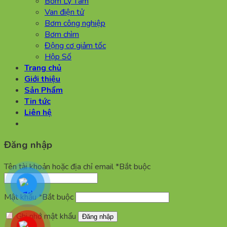
Bơm Ly Tâm
Van điện tử
Bơm công nghiệp
Bơm chìm
Động cơ giảm tốc
Hộp Số
Trang chủ
Giới thiệu
Sản Phẩm
Tin tức
Liên hệ
Đăng nhập
Tên tài khoản hoặc địa chỉ email
*
Bắt buộc
Mật khẩu
*
Bắt buộc
Ghi nhớ mật khẩu
Đăng nhập