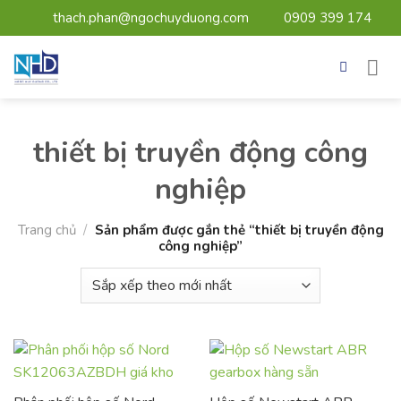
Bỏ
thach.phan@ngochuyduong.com
0909 399 174
qua
nội
dung
thiết bị truyền động công
nghiệp
Trang chủ
/
Sản phẩm được gắn thẻ “thiết bị truyền động
công nghiệp”