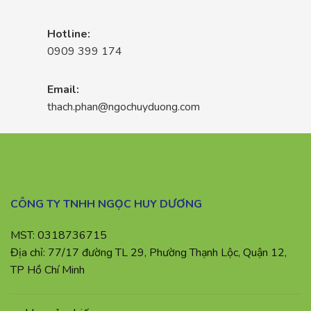
Hotline:
0909 399 174
Email:
thach.phan@ngochuyduong.com
CÔNG TY TNHH NGỌC HUY DƯƠNG
MST: 0318736715
Địa chỉ: 77/17 đường TL 29, Phường Thạnh Lộc, Quận 12,
TP Hồ Chí Minh