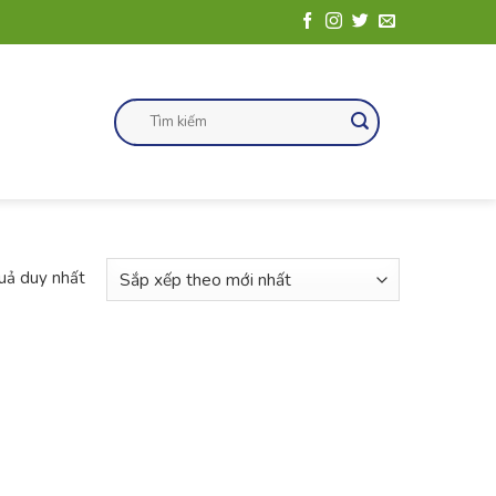
Tìm
kiếm:
quả duy nhất