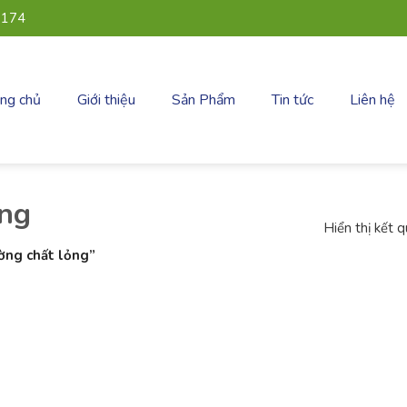
 174
ang chủ
Giới thiệu
Sản Phẩm
Tin tức
Liên hệ
ỏng
Hiển thị kết 
ờng chất lỏng”