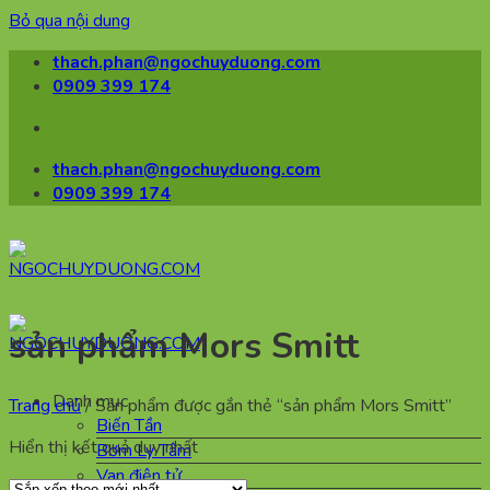
Bỏ qua nội dung
thach.phan@ngochuyduong.com
0909 399 174
thach.phan@ngochuyduong.com
0909 399 174
sản phẩm Mors Smitt
Danh mục
Trang chủ
/
Sản phẩm được gắn thẻ “sản phẩm Mors Smitt”
Biến Tần
Hiển thị kết quả duy nhất
Bơm Ly Tâm
Van điện tử