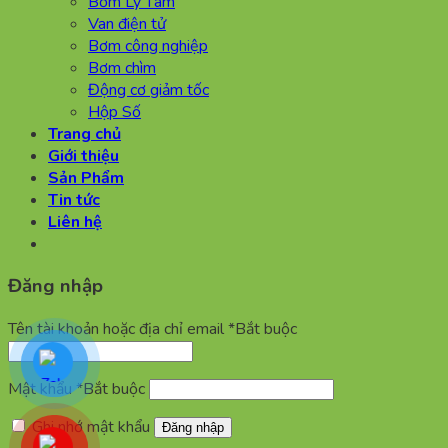
Bơm Ly Tâm
Van điện tử
Bơm công nghiệp
Bơm chìm
Động cơ giảm tốc
Hộp Số
Trang chủ
Giới thiệu
Sản Phẩm
Tin tức
Liên hệ
Đăng nhập
Tên tài khoản hoặc địa chỉ email
*
Bắt buộc
Mật khẩu
*
Bắt buộc
Ghi nhớ mật khẩu
Đăng nhập