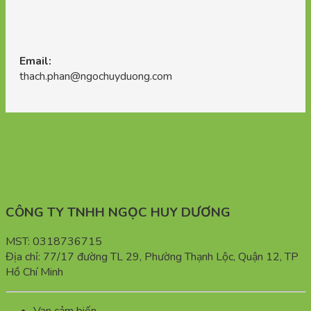
Email:
thach.phan@ngochuyduong.com
CÔNG TY TNHH NGỌC HUY DƯƠNG
MST: 0318736715
Địa chỉ: 77/17 đường TL 29, Phường Thạnh Lộc, Quận 12, TP
Hồ Chí Minh