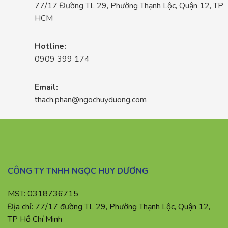
77/17 Đường TL 29, Phường Thạnh Lộc, Quận 12, TP
HCM
Hotline:
0909 399 174
Email:
thach.phan@ngochuyduong.com
CÔNG TY TNHH NGỌC HUY DƯƠNG
MST: 0318736715
Địa chỉ: 77/17 đường TL 29, Phường Thạnh Lộc, Quận 12,
TP Hồ Chí Minh