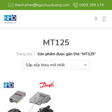
Bỏ
thach.phan@ngochuyduong.com
0909 399 174
qua
nội
dung
MT125
Trang chủ
/
Sản phẩm được gắn thẻ “MT125”