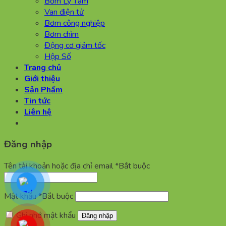
Bơm Ly Tâm
Van điện tử
Bơm công nghiệp
Bơm chìm
Động cơ giảm tốc
Hộp Số
Trang chủ
Giới thiệu
Sản Phẩm
Tin tức
Liên hệ
Đăng nhập
Tên tài khoản hoặc địa chỉ email
*
Bắt buộc
Mật khẩu
*
Bắt buộc
Ghi nhớ mật khẩu
Đăng nhập