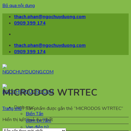
Bỏ qua nội dung
thach.phan@ngochuyduong.com
0909 399 174
thach.phan@ngochuyduong.com
0909 399 174
MICRODOS WTRTEC
Danh mục
Trang chủ
/
Sản phẩm được gắn thẻ “MICRODOS WTRTEC”
Biến Tần
Hiển thị kết quả duy nhất
Bơm Ly Tâm
Van điện tử