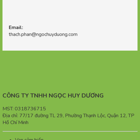
Email:
thach.phan@ngochuyduong.com
CÔNG TY TNHH NGỌC HUY DƯƠNG
MST: 0318736715
Địa chỉ: 77/17 đường TL 29, Phường Thạnh Lộc, Quận 12, TP
Hồ Chí Minh