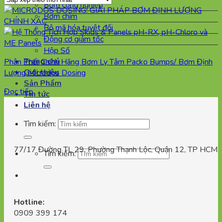
Bơm công nghiệp
Bơm chìm
Bộ mã hóa tuyệt đối
Động cơ giảm tốc
Hộp Số
Trang chủ
Phân Phối Chính Hãng Bơm Ly Tâm Packo Bumps/ Bơm Định
Giới thiệu
Lượng Microdos Dosing
Sản Phẩm
Đọc tiếp
Tin tức
Liên hệ
Tìm kiếm:
77/17 Đường TL 29, Phường Thạnh Lộc, Quận 12, TP HCM
Tìm kiếm:
Hotline:
0909 399 174