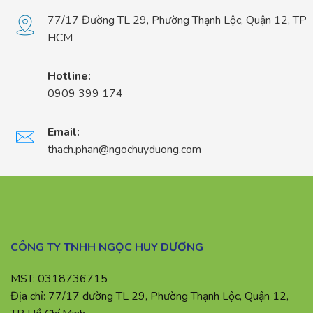
77/17 Đường TL 29, Phường Thạnh Lộc, Quận 12, TP
HCM
Hotline:
0909 399 174
Email:
thach.phan@ngochuyduong.com
CÔNG TY TNHH NGỌC HUY DƯƠNG
MST: 0318736715
Địa chỉ: 77/17 đường TL 29, Phường Thạnh Lộc, Quận 12,