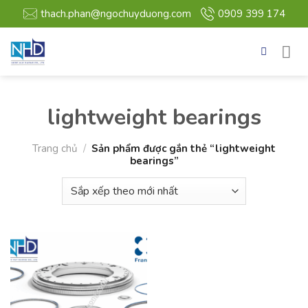
Bỏ
thach.phan@ngochuyduong.com
0909 399 174
qua
nội
dung
lightweight bearings
Trang chủ
/
Sản phẩm được gắn thẻ “lightweight
bearings”