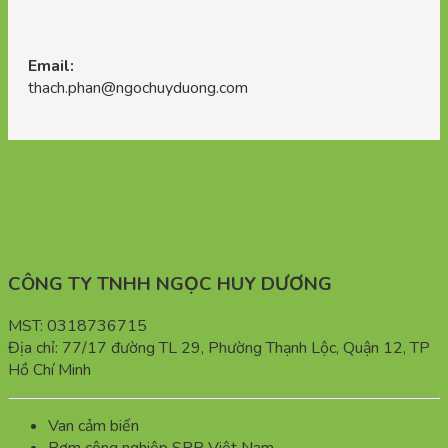
Email:
thach.phan@ngochuyduong.com
CÔNG TY TNHH NGỌC HUY DƯƠNG
MST: 0318736715
Địa chỉ: 77/17 đường TL 29, Phường Thạnh Lộc, Quận 12, TP
Hồ Chí Minh
Van cảm biến