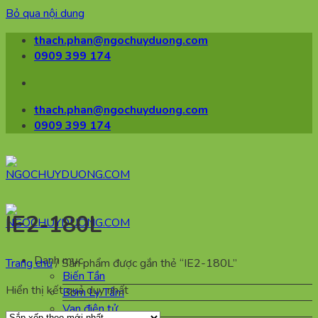
Bỏ qua nội dung
thach.phan@ngochuyduong.com
0909 399 174
thach.phan@ngochuyduong.com
0909 399 174
IE2-180L
Danh mục
Trang chủ
/
Sản phẩm được gắn thẻ “IE2-180L”
Biến Tần
Hiển thị kết quả duy nhất
Bơm Ly Tâm
Van điện tử