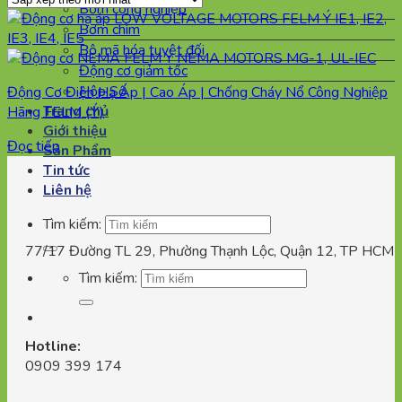
Bơm công nghiệp
Bơm chìm
Bộ mã hóa tuyệt đối
Động cơ giảm tốc
Hộp Số
Động Cơ Điện Hạ Áp | Cao Áp | Chống Cháy Nổ Công Nghiệp
Trang chủ
Hãng FELM (Ý)
Giới thiệu
Đọc tiếp
Sản Phẩm
Tin tức
Liên hệ
Tìm kiếm:
77/17 Đường TL 29, Phường Thạnh Lộc, Quận 12, TP HCM
Tìm kiếm:
Hotline:
0909 399 174