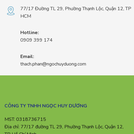
77/17 Đường TL 29, Phường Thạnh Lộc, Quận 12, TP
HCM
Hotline:
0909 399 174
Email:
thach.phan@ngochuyduong.com
CÔNG TY TNHH NGỌC HUY DƯƠNG
MST: 0318736715
Địa chỉ: 77/17 đường TL 29, Phường Thạnh Lộc, Quận 12,