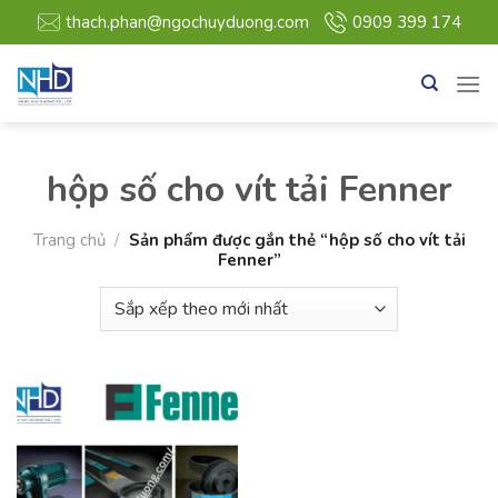
Bỏ
thach.phan@ngochuyduong.com
0909 399 174
qua
nội
dung
hộp số cho vít tải Fenner
Trang chủ
/
Sản phẩm được gắn thẻ “hộp số cho vít tải
Fenner”