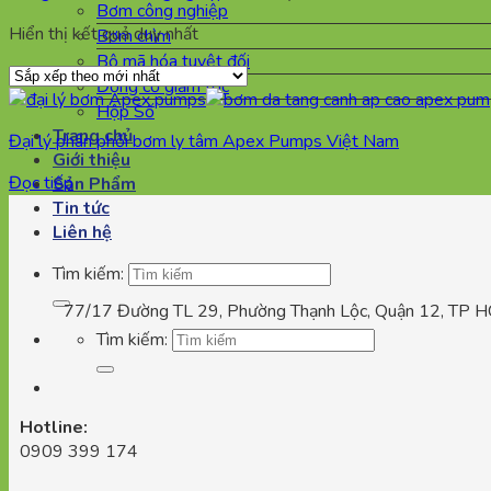
Bơm công nghiệp
Hiển thị kết quả duy nhất
Bơm chìm
Bộ mã hóa tuyệt đối
Động cơ giảm tốc
Hộp Số
Trang chủ
Đại lý phân phối bơm ly tâm Apex Pumps Việt Nam
Giới thiệu
Đọc tiếp
Sản Phẩm
Tin tức
Liên hệ
Tìm kiếm:
77/17 Đường TL 29, Phường Thạnh Lộc, Quận 12, TP 
Tìm kiếm:
Hotline:
0909 399 174