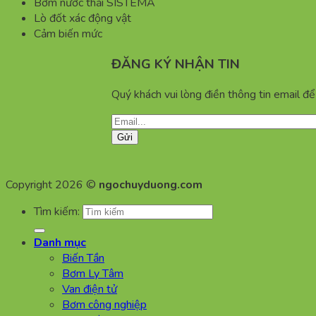
Bơm nước thải SISTEMA
Lò đốt xác động vật
Cảm biến mức
ĐĂNG KÝ NHẬN TIN
Quý khách vui lòng điền thông tin email đ
Copyright 2026 ©
ngochuyduong.com
Tìm kiếm:
Danh mục
Biến Tần
Bơm Ly Tâm
Van điện tử
Bơm công nghiệp