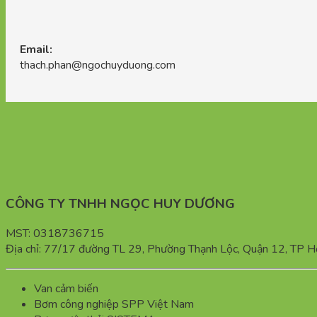
Email:
thach.phan@ngochuyduong.com
CÔNG TY TNHH NGỌC HUY DƯƠNG
MST: 0318736715
Địa chỉ: 77/17 đường TL 29, Phường Thạnh Lộc, Quận 12, TP H
Van cảm biến
Bơm công nghiệp SPP Việt Nam