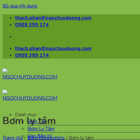
Bỏ qua nội dung
thach.phan@ngochuyduong.com
0909 399 174
thach.phan@ngochuyduong.com
0909 399 174
Danh mục
Bơm ly tâm
Biến Tần
Bơm Ly Tâm
Van điện tử
Trang chủ
/
Bơm công nghiệp
/
Bơm ly tâm