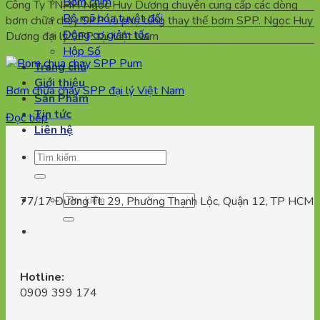
Bơm chìm
Công Ty TNHH Ngọc Huy Dương chuyên cung cấp các dòng
Bộ mã hóa tuyệt đối
bơm chữa cháy SPP và phụ tùng thay thế bơm SPP. Ngọc Huy
Động cơ giảm tốc
Dương đại lý SPP tại Việt Nam
Hộp Số
Trang chủ
Giới thiệu
Bơm chữa cháy SPP đại lý Việt Nam
Sản Phẩm
Tin tức
Đọc tiếp
Liên hệ
Tìm
kiếm:
Tìm
77/17 Đường TL 29, Phường Thạnh Lộc, Quận 12, TP HCM
kiếm:
Hotline:
0909 399 174