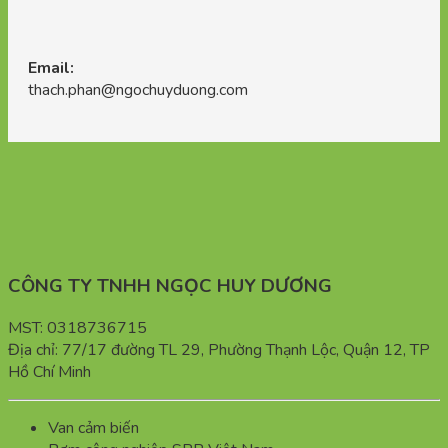
Email:
thach.phan@ngochuyduong.com
CÔNG TY TNHH NGỌC HUY DƯƠNG
MST: 0318736715
Địa chỉ: 77/17 đường TL 29, Phường Thạnh Lộc, Quận 12, TP
Hồ Chí Minh
Van cảm biến