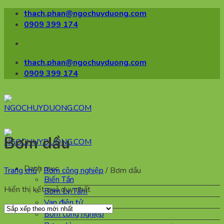
Bỏ
thach.phan@ngochuyduong.com
qua
0909 399 174
nội
dung
thach.phan@ngochuyduong.com
0909 399 174
Bơm dầu
Danh mục
Trang chủ
/
Bơm công nghiệp
/
Bơm dầu
Biến Tần
Hiển thị kết quả duy nhất
Bơm Ly Tâm
Van điện tử
Bơm công nghiệp