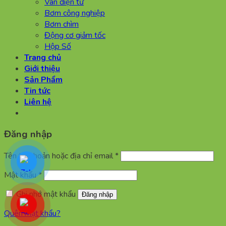
Van điện tử
Bơm công nghiệp
Bơm chìm
Động cơ giảm tốc
Hộp Số
Trang chủ
Giới thiệu
Sản Phẩm
Tin tức
Liên hệ
Đăng nhập
Bắt
Tên tài khoản hoặc địa chỉ email
*
buộc
Bắt
Mật khẩu
*
buộc
Ghi nhớ mật khẩu
Đăng nhập
Quên mật khẩu?